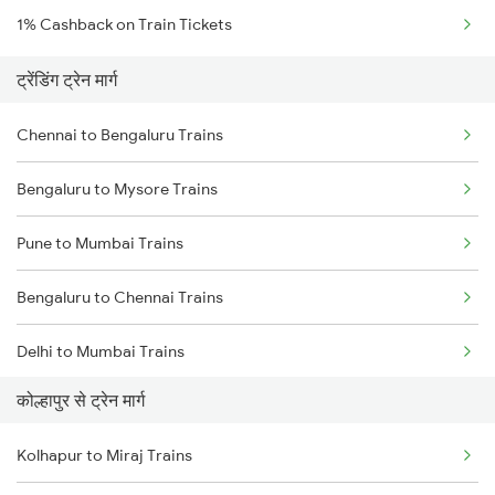
1% Cashback on Train Tickets
ट्रेंडिंग ट्रेन मार्ग
Chennai to Bengaluru Trains
Bengaluru to Mysore Trains
Pune to Mumbai Trains
Bengaluru to Chennai Trains
Delhi to Mumbai Trains
कोल्हापुर से ट्रेन मार्ग
Mumbai to Pune Trains
Kolhapur to Miraj Trains
Delhi to Jammu Trains