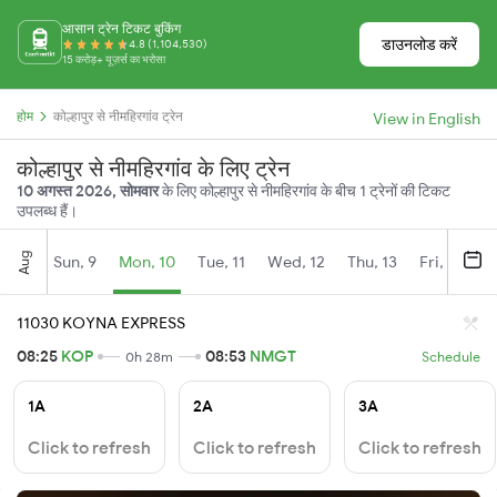
आसान ट्रेन टिकट बुकिंग
डाउनलोड करें
4.8 (1,104,530)
15 करोड़+ यूज़र्स का भरोसा
होम
कोल्हापुर से नीमहिरगांव ट्रेन
View in English
कोल्हापुर से नीमहिरगांव के लिए ट्रेन
10 अगस्त 2026, सोमवार
के लिए कोल्हापुर से नीमहिरगांव के बीच 1 ट्रेनों की टिकट
उपलब्ध हैं।
Aug
Sun, 9
Mon, 10
Tue, 11
Wed, 12
Thu, 13
Fri, 14
S
11030 KOYNA EXPRESS
08:25
KOP
08:53
NMGT
0h 28m
Schedule
1A
2A
3A
Click to refresh
Click to refresh
Click to refresh