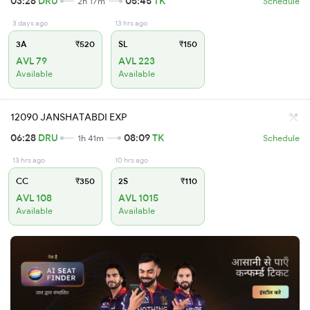
03:28
DRU
05:45
TK
2h 17m
Schedule
3 days ago
13 hrs ago
3A
₹520
SL
₹150
AVL 79
AVL 223
Available
Available
12090 JANSHATABDI EXP
06:28
DRU
08:09
TK
1h 41m
Schedule
13 hrs ago
10 hrs ago
CC
₹350
2S
₹110
AVL 108
AVL 1015
Available
Available