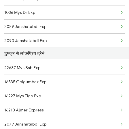
1036 Mys Dr Exp
20675 Vishwamanav Exp
2089 Janshatabdi Exp
11021 Dadar Ten Exp
2090 Janshatabdi Exp
20690 Ypr Intercity
टुमकुर से लोकप्रिय ट्रेनें
2725 Sbc Dwr Exp
56520 Hpt Sbc Pas
22687 Mys Bsb Exp
2726 Dwr Sbc Exp
17392 Snnr Sbc Exp
16535 Golgumbaz Exp
6230 Mys Festival Spl
16227 Mys Tlgp Exp
6242 Ubl Sbc Spl
16210 Ajmer Express
6296 Tlgp Mys Exp
2079 Janshatabdi Exp
7301 Mys Dwr Spl