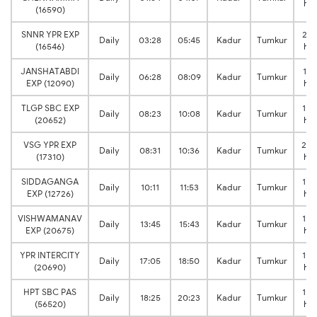
hrs
(16590)
SNNR YPR EXP
2:1
Daily
03:28
05:45
Kadur
Tumkur
(16546)
hrs
JANSHATABDI
1:41
Daily
06:28
08:09
Kadur
Tumkur
EXP (12090)
hrs
TLGP SBC EXP
1:4
Daily
08:23
10:08
Kadur
Tumkur
(20652)
hrs
VSG YPR EXP
2:0
Daily
08:31
10:36
Kadur
Tumkur
(17310)
hrs
SIDDAGANGA
1:4
Daily
10:11
11:53
Kadur
Tumkur
EXP (12726)
hrs
VISHWAMANAV
1:5
Daily
13:45
15:43
Kadur
Tumkur
EXP (20675)
hrs
YPR INTERCITY
1:4
Daily
17:05
18:50
Kadur
Tumkur
(20690)
hrs
HPT SBC PAS
1:5
Daily
18:25
20:23
Kadur
Tumkur
(56520)
hrs