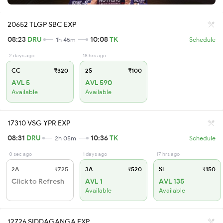
20652 TLGP SBC EXP
08:23
DRU
10:08
TK
1h 45m
Schedule
2 days ago
18 hrs ago
CC
₹320
2S
₹100
AVL 5
AVL 590
Available
Available
17310 VSG YPR EXP
08:31
DRU
10:36
TK
2h 05m
Schedule
0 sec ago
1 days ago
17 hrs ago
2A
₹725
3A
₹520
SL
₹150
Click to Refresh
AVL 1
AVL 135
Available
Available
12726 SIDDAGANGA EXP