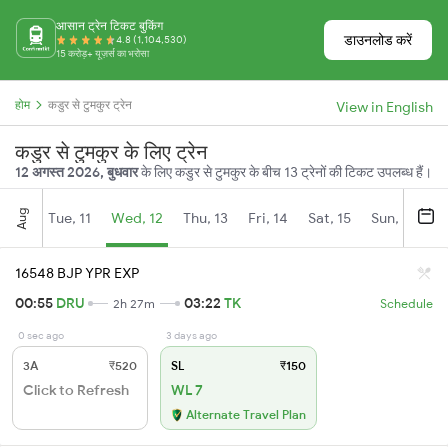
आसान ट्रेन टिकट बुकिंग
डाउनलोड करें
4.8 (1,104,530)
15 करोड़+ यूज़र्स का भरोसा
होम
कडुर से टुमकुर ट्रेन
View in English
कडुर से टुमकुर के लिए ट्रेन
12 अगस्त 2026, बुधवार
के लिए कडुर से टुमकुर के बीच 13 ट्रेनों की टिकट उपलब्ध हैं।
Aug
Tue, 11
Wed, 12
Thu, 13
Fri, 14
Sat, 15
Sun, 16
M
16548 BJP YPR EXP
00:55
DRU
03:22
TK
2h 27m
Schedule
0 sec ago
3 days ago
3A
₹520
SL
₹150
Click to Refresh
WL 7
Alternate Travel Plan