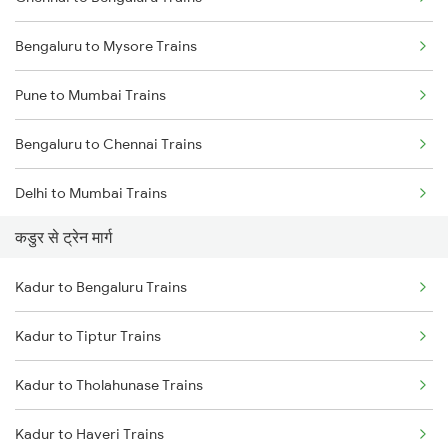
Bengaluru to Mysore Trains
Pune to Mumbai Trains
Bengaluru to Chennai Trains
Delhi to Mumbai Trains
कडुर से ट्रेन मार्ग
Mumbai to Pune Trains
Kadur to Bengaluru Trains
Delhi to Jammu Trains
Kadur to Tiptur Trains
Mumbai to Delhi Trains
Kadur to Tholahunase Trains
Mumbai to Goa Trains
Kadur to Haveri Trains
Chennai to Coimbatore Trains