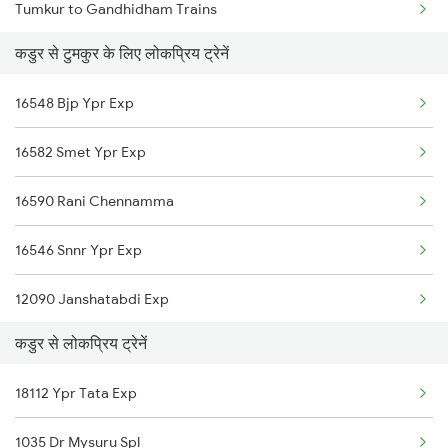
Tumkur to Gandhidham Trains
Kadur to Chikodi Trains
कडुर से टुमकुर के लिए लोकप्रिय ट्रेनें
Tumkur to Hosapete Trains
Kadur to Kopargaon Trains
16548 Bjp Ypr Exp
Tumkur to Hosur Trains
Kadur to Ghatprabha Trains
16582 Smet Ypr Exp
Tumkur to Haveri Trains
16590 Rani Chennamma
Tumkur to Indi Road Trains
16546 Snnr Ypr Exp
Tumkur to Jhansi Trains
12090 Janshatabdi Exp
Tumkur to Jaipur Trains
कडुर से लोकप्रिय ट्रेनें
20652 Tlgp Sbc Exp
Tumkur to Chikkajajur Trains
18112 Ypr Tata Exp
17310 Vsg Ypr Exp
Tumkur to Jodhpur Trains
1035 Dr Mysuru Spl
12726 Siddaganga Exp