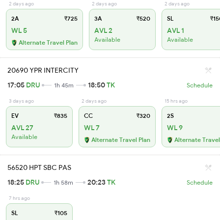
2 days ago
2 days ago
2 days ago
2A
₹725
3A
₹520
SL
₹15
WL 5
AVL 2
AVL 1
Available
Available
Alternate Travel Plan
20690 YPR INTERCITY
17:05
DRU
18:50
TK
1h 45m
Schedule
3 days ago
2 days ago
15 hrs ago
EV
₹835
CC
₹320
2S
AVL 27
WL 7
WL 9
Available
Alternate Travel Plan
Alternate Travel
56520 HPT SBC PAS
18:25
DRU
20:23
TK
1h 58m
Schedule
7 hrs ago
SL
₹105