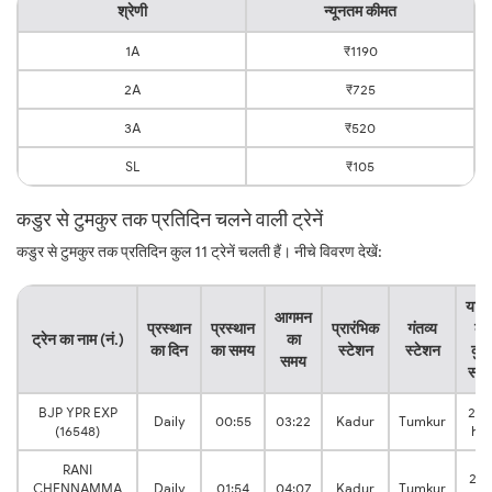
श्रेणी
न्यूनतम कीमत
1A
₹1190
2A
₹725
3A
₹520
SL
₹105
कडुर से टुमकुर तक प्रतिदिन चलने वाली ट्रेनें
कडुर से टुमकुर तक प्रतिदिन कुल 11 ट्रेनें चलती हैं। नीचे विवरण देखें:
यात्र
आगमन
प्रस्थान
प्रस्थान
प्रारंभिक
गंतव्य
का
ट्रेन का नाम (नं.)
का
का दिन
का समय
स्टेशन
स्टेशन
कुल
समय
सम
BJP YPR EXP
2:2
Daily
00:55
03:22
Kadur
Tumkur
(16548)
hrs
RANI
2:1
CHENNAMMA
Daily
01:54
04:07
Kadur
Tumkur