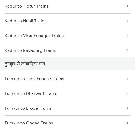
Kadur to Tiptur Trains
Tumkur to Ranibennur Trains
Kadur to Hubli Trains
Kadur to Virudhunagar Trains
Kadur to Rayadurg Trains
टुमकुर से लोकप्रिय मार्ग
Kadur to Tarikere Trains
Tumkur to Tholahunase Trains
Kadur to Miraj Trains
Tumkur to Dharwad Trains
Kadur to Khammam Trains
Tumkur to Erode Trains
Kadur to Toranagallu Trains
Tumkur to Gadag Trains
Kadur to Chitradurga Trains