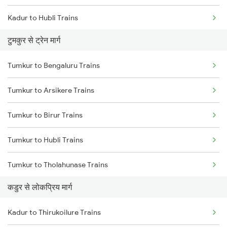
Kadur to Hubli Trains
टुमकुर से ट्रेन मार्ग
Kadur to Shimoga Trains
Tumkur to Bengaluru Trains
Kadur to Mysore Trains
Tumkur to Arsikere Trains
Kadur to Dharwad Trains
Tumkur to Birur Trains
Kadur to Bhadravati Trains
Tumkur to Hubli Trains
Kadur to Belagavi Trains
Tumkur to Tholahunase Trains
Kadur to Chitradurga Trains
कडुर से लोकप्रिय मार्ग
Tumkur to Haveri Trains
Kadur to Thirukoilure Trains
Tumkur to Tiptur Trains