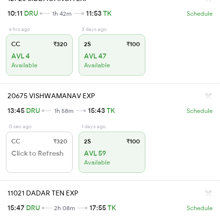
10:11
DRU
11:53
TK
1h 42m
Schedule
6 hrs ago
3 days ago
CC
₹320
2S
₹100
AVL 4
AVL 47
Available
Available
20675 VISHWAMANAV EXP
13:45
DRU
15:43
TK
1h 58m
Schedule
0 sec ago
1 days ago
CC
₹320
2S
₹100
Click to Refresh
AVL 59
Available
11021 DADAR TEN EXP
15:47
DRU
17:55
TK
2h 08m
Schedule