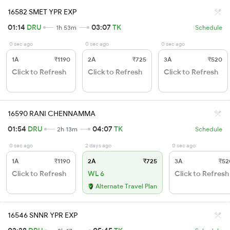
16582 SMET YPR EXP
01:14
DRU
03:07
TK
1h 53m
Schedule
0 sec ago
0 sec ago
0 sec ago
1A
₹1190
2A
₹725
3A
₹520
Click to Refresh
Click to Refresh
Click to Refresh
16590 RANI CHENNAMMA
01:54
DRU
04:07
TK
2h 13m
Schedule
0 sec ago
2 days ago
0 sec ago
1A
₹1190
2A
₹725
3A
₹52
Click to Refresh
WL 6
Click to Refresh
Alternate Travel Plan
16546 SNNR YPR EXP