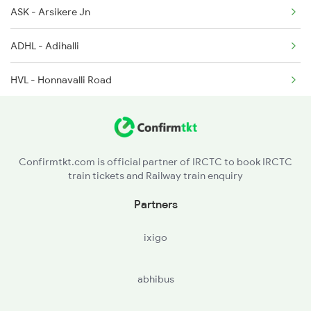
ASK - Arsikere Jn
20675 Seat Availability
ADHL - Adihalli
11021 Seat Availability
HVL - Honnavalli Road
20690 Seat Availability
SSNH - Shri Sharda Nagar
56520 Seat Availability
TTR - Tiptur
17392 Seat Availability
Confirmtkt.com is official partner of IRCTC to book IRCTC
train tickets and Railway train enquiry
BNK - Bana Shankari H
Partners
RDI - Kardi
ixigo
ARGP - Aralaguppe H
abhibus
BSN - Banasandra