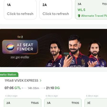
3A
₹13
1A
2A
WL 5
Click to refresh
Click to refresh
Alternate Travel P
earby Station
19568 VIVEK EXPRESS
07:05
GTL
21:10
DG
14h 05m
6 days ago
6 days ago
6 days ago
2A
₹1565
3A
₹1105
3E