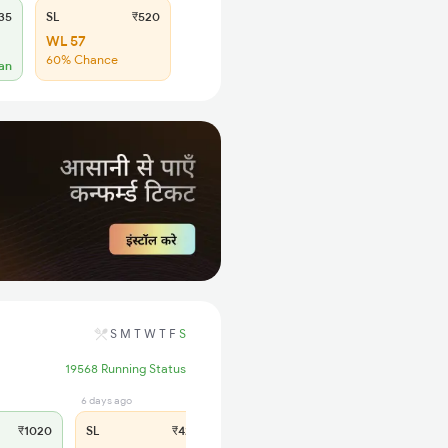
35
SL
₹520
WL 57
60% Chance
lan
S
M
T
W
T
F
S
19568 Running Status
6 days ago
₹1020
SL
₹420