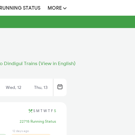
 RUNNING STATUS
MORE
 Dindigul Trains (View in English)
Wed, 12
Thu, 13
S
M
T
W
T
F
S
22715 Running Status
12 days ago