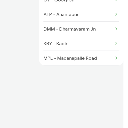
2631 Ms Ten Express
ATP - Anantapur
2632 Ten Ms Express
DMM - Dharmavaram Jn
2633 Ms Cape Exp
KRY - Kadiri
2634 Cape Ms Exp
MPL - Madanapalle Road
2635 Ms Mdu Exp
PIL - Piler
PAK - Pakala Jn
CTO - Chittoor
KPD - Katpadi Jn