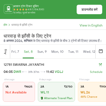
आसान ट्रेन टिकट बुकिंग
डाउनलोड करें
4.8 (1,104,530)
15 करोड़+ यूज़र्स का भरोसा
होम
धारवाड़ से झाँसी ट्रेन
View in English
धारवाड़ से झाँसी के लिए ट्रेन
8 अगस्त 2026, शनिवार
के लिए धारवाड़ से झाँसी के बीच 3 ट्रेनों की टिकट उपलब्ध हैं।
Aug
Fri, 7
Sat, 8
Sun, 9
Mon, 10
Tue, 11
Wed, 12
Thu
12781 SWARNA JAYANTHI
04:05
DWR
11:42
VGLJ
31h 37m
Schedule
4 hrs ago
8 days ago
9 hrs ago
1A
₹4625
2A
₹2750
3A
₹193
Not Available
WL 11
WL 26
48% Chance
Alternate Travel Plan