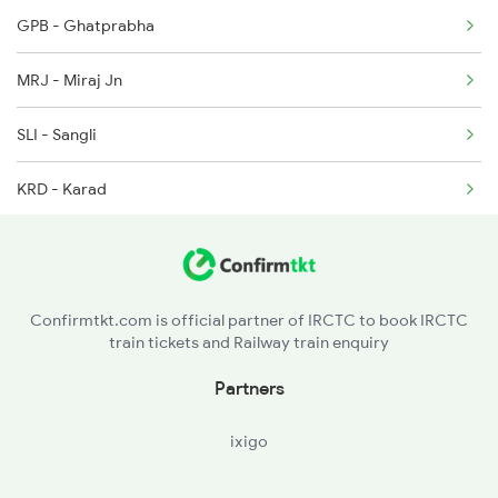
GPB - Ghatprabha
12807 Samta Express
MRJ - Miraj Jn
12808 Samta Express
SLI - Sangli
16093 Mas Ljn Express
KRD - Karad
1449 Jbp Svdk Special
PUNE - Pune Jn
1450 Svdk Jbp Spl
DDCC - Daund Chord Lin
Confirmtkt.com is official partner of IRCTC to book IRCTC
train tickets and Railway train enquiry
ANG - Ahmadnagar
Partners
MMR - Manmad Jn
ixigo
BSL - Bhusaval Jn