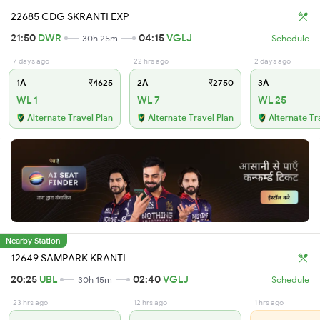
22685 CDG SKRANTI EXP
21:50
DWR
04:15
VGLJ
30h 25m
Schedule
7 days ago
22 hrs ago
2 days ago
1A
₹4625
2A
₹2750
3A
WL 1
WL 7
WL 25
Alternate Travel Plan
Alternate Travel Plan
Alternate Tr
Nearby Station
12649 SAMPARK KRANTI
20:25
UBL
02:40
VGLJ
30h 15m
Schedule
23 hrs ago
12 hrs ago
1 hrs ago