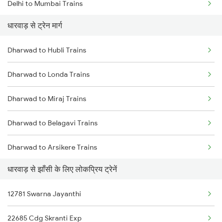
Delhi to Mumbai Trains
धारवाड़ से ट्रेन मार्ग
Mumbai to Pune Trains
Dharwad to Hubli Trains
Delhi to Jammu Trains
Dharwad to Londa Trains
Mumbai to Delhi Trains
Dharwad to Miraj Trains
Mumbai to Goa Trains
Dharwad to Belagavi Trains
Chennai to Coimbatore Trains
Dharwad to Arsikere Trains
धारवाड़ से झाँसी के लिए लोकप्रिय ट्रेनें
Dharwad to Alnavar Trains
12781 Swarna Jayanthi
Dharwad to Tholahunase Trains
22685 Cdg Skranti Exp
Dharwad to Haveri Trains