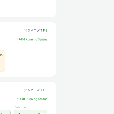
S
M
T
W
T
F
S
19414 Running Status
15
S
M
T
W
T
F
S
11448 Running Status
16 hrs ago
16 hrs ago