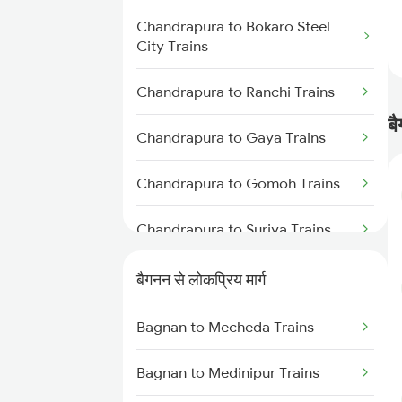
Chandrapura to Bokaro Steel
City Trains
Chandrapura to Ranchi Trains
बै
Chandrapura to Gaya Trains
Chandrapura to Gomoh Trains
Chandrapura to Suriya Trains
Chandrapura to Jehanabad
बैगनन से लोकप्रिय मार्ग
Trains
Bagnan to Mecheda Trains
Chandrapura to Dhanbad Trains
Bagnan to Medinipur Trains
Chandrapura to Koderma Trains