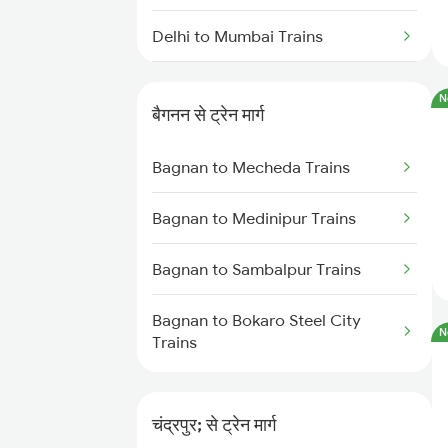
Delhi to Mumbai Trains
Mumbai to Pune Trains
N
बैगनन से ट्रेन मार्ग
Delhi to Jammu Trains
Bagnan to Mecheda Trains
Mumbai to Delhi Trains
Bagnan to Medinipur Trains
Mumbai to Goa Trains
Bagnan to Sambalpur Trains
Chennai to Coimbatore Trains
Bagnan to Bokaro Steel City
N
Trains
चंद्रपुर; से ट्रेन मार्ग