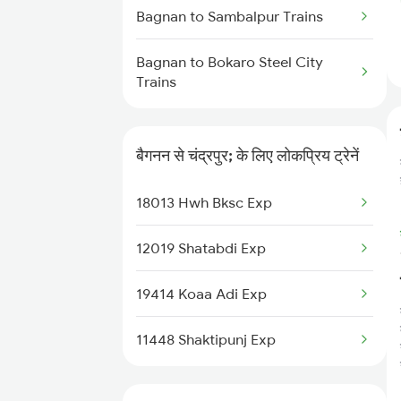
Bagnan to Sambalpur Trains
Chandrapura to Patna Trains
Bagnan to Bokaro Steel City
Chandrapura to Dehri On Sone
Trains
Trains
Chandrapura to Kanpur Trains
बैगनन से चंद्रपुर; के लिए लोकप्रिय ट्रेनें
Chandrapura to Durgapur Trains
18013 Hwh Bksc Exp
12019 Shatabdi Exp
19414 Koaa Adi Exp
11448 Shaktipunj Exp