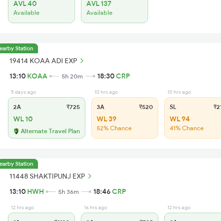
AVL 40
AVL 137
Available
Available
earby Station
19414 KOAA ADI EXP
13:10
KOAA
18:30
CRP
5h 20m
5 days ago
10 hrs ago
10 hrs ago
2A
₹725
3A
₹520
SL
₹2
WL 10
WL 39
WL 94
52% Chance
41% Chance
Alternate Travel Plan
earby Station
11448 SHAKTIPUNJ EXP
13:10
HWH
18:46
CRP
5h 36m
12 hrs ago
16 hrs ago
12 hrs ago