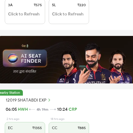
3A
₹575
SL
₹220
Click to Refresh
Click to Refresh
earby Station
12019 SHATABDI EXP
06:05
HWH
10:24
CRP
4h 19m
2 hrs ago
18 hrs ago
EC
₹1355
CC
₹885