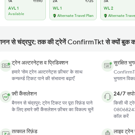
1A
₹1190
2A
₹725
3A
AVL 1
WL 1
WL 2
Available
Alternate Travel Plan
Alternate Trave
गनन से चंद्रपुर; तक की ट्रेनें ConfirmTkt से क्यों बुक क
ट्रेन अल्टरनेट्स व प्रिडिक्शन
सुरक्षित भु
हमारे 'सेम ट्रेन अल्टरनेट्स फ़ीचर' के साथ
ConfirmTkt
कन्फर्म्ड टिकट पाने की संभावना बढ़ाएँ
भुगतान विकल्
फ़्री कैंसलेशन
24/7 सपोर
बैगनन से चंद्रपुर; ट्रेन टिकट पर पूरा रिफ़ंड पाने
किसी भी ट्रे
के लिए हमारे फ़्री कैंसलेशन फ़ीचर का विकल्प चुनें
080682439
कॉल करें
तत्काल रिफ़ंड
लाइव ट्रेन 