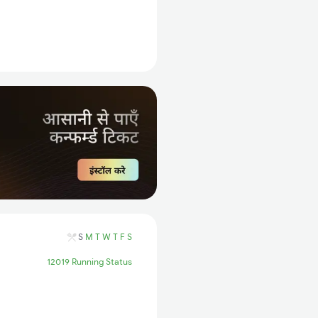
S
M
T
W
T
F
S
12019 Running Status