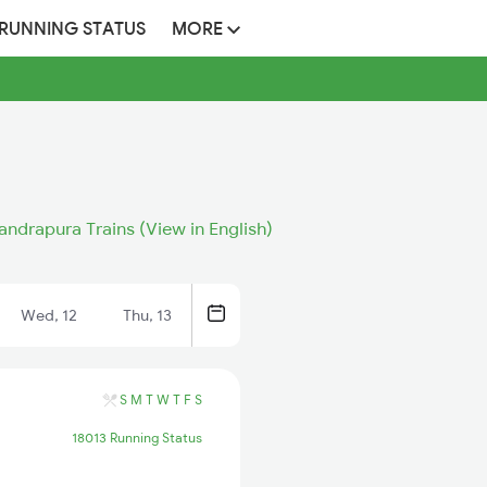
 RUNNING STATUS
MORE
ndrapura Trains (View in English)
Wed, 12
Thu, 13
S
M
T
W
T
F
S
18013 Running Status