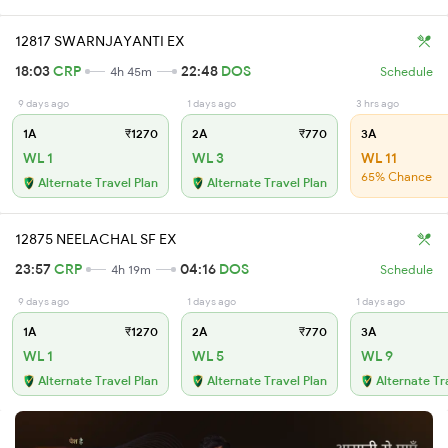
12817 SWARNJAYANTI EX
18:03
CRP
22:48
DOS
4h 45m
Schedule
9 days ago
1 days ago
3 hrs ago
1A
₹1270
2A
₹770
3A
WL 1
WL 3
WL 11
65% Chance
Alternate Travel Plan
Alternate Travel Plan
12875 NEELACHAL SF EX
23:57
CRP
04:16
DOS
4h 19m
Schedule
9 days ago
1 days ago
1 days ago
1A
₹1270
2A
₹770
3A
WL 1
WL 5
WL 9
Alternate Travel Plan
Alternate Travel Plan
Alternate Tr