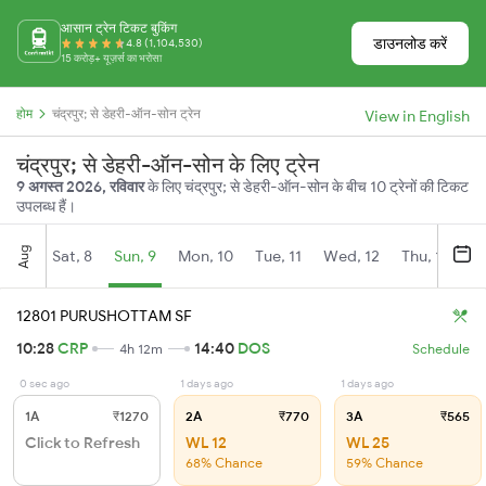
आसान ट्रेन टिकट बुकिंग
डाउनलोड करें
4.8 (1,104,530)
15 करोड़+ यूज़र्स का भरोसा
होम
चंद्रपुर; से डेहरी-ऑन-सोन ट्रेन
View in English
चंद्रपुर; से डेहरी-ऑन-सोन के लिए ट्रेन
9 अगस्त 2026, रविवार
के लिए चंद्रपुर; से डेहरी-ऑन-सोन के बीच 10 ट्रेनों की टिकट
उपलब्ध हैं।
Aug
Sat, 8
Sun, 9
Mon, 10
Tue, 11
Wed, 12
Thu, 13
Fr
12801 PURUSHOTTAM SF
10:28
CRP
14:40
DOS
4h 12m
Schedule
0 sec ago
1 days ago
1 days ago
1A
₹1270
2A
₹770
3A
₹565
Click to Refresh
WL 12
WL 25
68% Chance
59% Chance