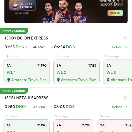
Nearby Station
13009 DOON EXPRESS
01:25
DHN
06:24
DOS
4h 59m
Schedule
13 hrs ago
13 hrs ago
13 hrs ago
1A
₹1190
2A
₹725
3A
WL 1
WL 2
WL 8
Alternate Travel Plan
Alternate Travel Plan
Alternate Tr
Nearby Station
13051 NETAJI EXPRESS
01:50
DHN
06:08
DOS
4h 18m
Schedule
5 hrs ago
5 hrs ago
5 hrs ago
1A
₹1190
2A
₹725
3A
₹52