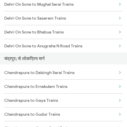
Dehri On Sone to Mughal Sarai Trains
Chandrapura to Koderma Trains
Dehri On Sone to Sasaram Trains
Chandrapura to Patna Trains
Dehri On Sone to Bhabua Trains
Chandrapura to Kanpur Trains
Dehri On Sone to Anugraha N Road Trains
Chandrapura to Durgapur Trains
चंद्रपुर; से लोकप्रिय मार्ग
Dehri On Sone to Koderma Trains
Chandrapura to Dalsingh Sarai Trains
Dehri On Sone to Isri Trains
Chandrapura to Ernakulam Trains
Dehri On Sone to Gomoh Trains
Chandrapura to Gaya Trains
Dehri On Sone to Dhanbad Trains
Chandrapura to Gudur Trains
Dehri On Sone to Kanpur Trains