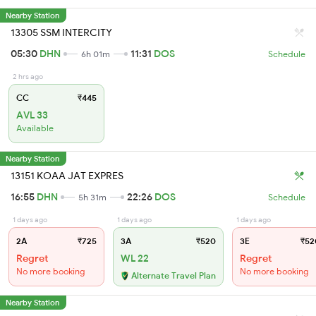
Nearby Station
13305 SSM INTERCITY
05:30
DHN
11:31
DOS
6h 01m
Schedule
2 hrs ago
CC
₹445
AVL 33
Available
Nearby Station
13151 KOAA JAT EXPRES
16:55
DHN
22:26
DOS
5h 31m
Schedule
1 days ago
1 days ago
1 days ago
2A
₹725
3A
₹520
3E
₹52
Regret
WL 22
Regret
No more booking
No more booking
Alternate Travel Plan
Nearby Station