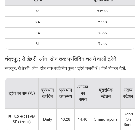
1A
₹1270
2A
₹770
3A
₹565
SL
₹235
चंद्रपुर; से डेहरी-ऑन-सोन तक प्रतिदिन चलने वाली ट्रेनें
चंद्रपुर; से डेहरी-ऑन-सोन तक प्रतिदिन कुल 1 ट्रेनें चलती हैं। नीचे विवरण देखें:
आगमन
प्रस्थान
प्रस्थान
प्रारंभिक
गंतव्य
ट्रेन का नाम (नं.)
का
का दिन
का समय
स्टेशन
स्टेशन
समय
Dehri
PURUSHOTTAM
Daily
10:28
14:40
Chandrapura
On
SF (12801)
Sone