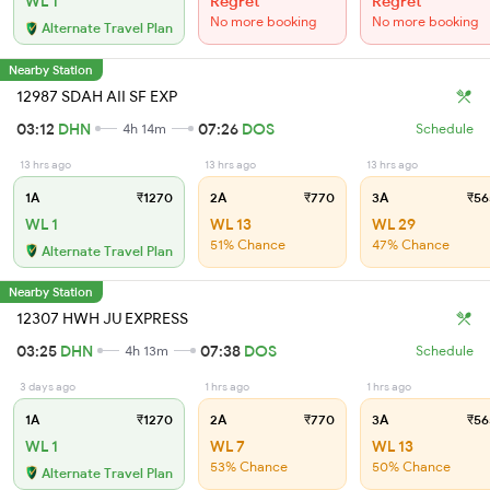
WL 1
Regret
Regret
No more booking
No more booking
Alternate Travel Plan
Nearby Station
12987 SDAH AII SF EXP
03:12
DHN
07:26
DOS
4h 14m
Schedule
13 hrs ago
13 hrs ago
13 hrs ago
1A
₹1270
2A
₹770
3A
₹56
WL 1
WL 13
WL 29
51% Chance
47% Chance
Alternate Travel Plan
Nearby Station
12307 HWH JU EXPRESS
03:25
DHN
07:38
DOS
4h 13m
Schedule
3 days ago
1 hrs ago
1 hrs ago
1A
₹1270
2A
₹770
3A
₹56
WL 1
WL 7
WL 13
53% Chance
50% Chance
Alternate Travel Plan