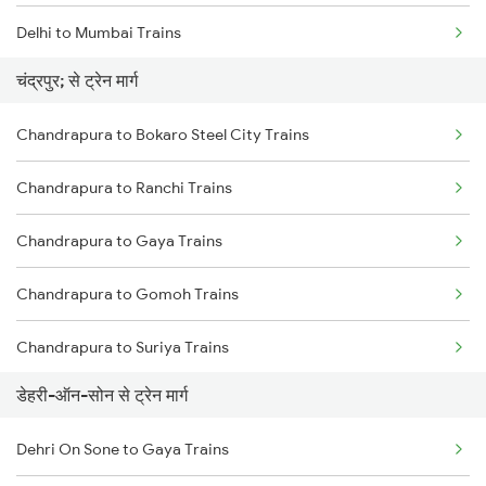
Delhi to Mumbai Trains
चंद्रपुर; से ट्रेन मार्ग
Mumbai to Pune Trains
Chandrapura to Bokaro Steel City Trains
Delhi to Jammu Trains
Chandrapura to Ranchi Trains
Mumbai to Delhi Trains
Chandrapura to Gaya Trains
Mumbai to Goa Trains
Chandrapura to Gomoh Trains
Chennai to Coimbatore Trains
Chandrapura to Suriya Trains
डेहरी-ऑन-सोन से ट्रेन मार्ग
Chandrapura to Jehanabad Trains
Dehri On Sone to Gaya Trains
Chandrapura to Dhanbad Trains