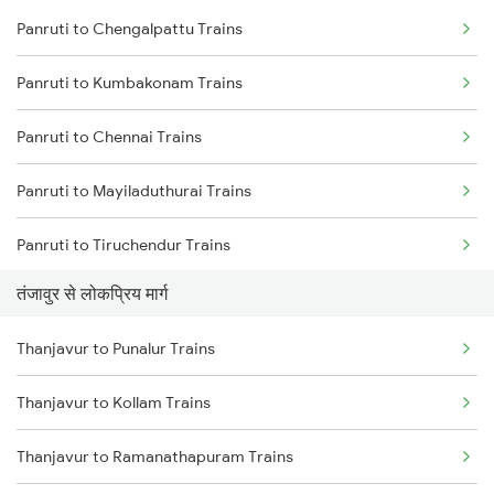
Panruti to Chengalpattu Trains
Thanjavur to Putalur Trains
Panruti to Kumbakonam Trains
Thanjavur to Cuddalore Trains
Panruti to Chennai Trains
Thanjavur to Erode Trains
Panruti to Mayiladuthurai Trains
Panruti to Tiruchendur Trains
तंजावुर से लोकप्रिय मार्ग
Panruti to Tirunelveli Trains
Thanjavur to Punalur Trains
Panruti to Madurai Trains
Thanjavur to Kollam Trains
Panruti to Kovilpatti Trains
Thanjavur to Ramanathapuram Trains