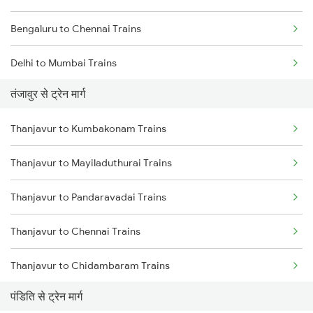
Bengaluru to Chennai Trains
Delhi to Mumbai Trains
तंजावुर से ट्रेन मार्ग
Mumbai to Pune Trains
Thanjavur to Kumbakonam Trains
Delhi to Jammu Trains
Thanjavur to Mayiladuthurai Trains
Mumbai to Delhi Trains
Thanjavur to Pandaravadai Trains
Mumbai to Goa Trains
Thanjavur to Chennai Trains
Chennai to Coimbatore Trains
Thanjavur to Chidambaram Trains
पंडिति से ट्रेन मार्ग
Thanjavur to Chengalpattu Trains