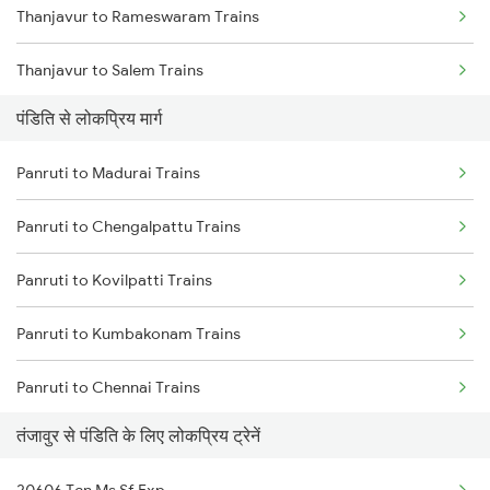
Thanjavur to Rameswaram Trains
Thanjavur to Salem Trains
पंडिति से लोकप्रिय मार्ग
Thanjavur to Bengaluru Trains
Panruti to Madurai Trains
Thanjavur to Sattur Trains
Panruti to Chengalpattu Trains
Thanjavur to Sirkazhi Trains
Panruti to Kovilpatti Trains
Thanjavur to Tiruchendur Trains
Panruti to Kumbakonam Trains
Thanjavur to Tenali Trains
Panruti to Chennai Trains
Thanjavur to Tirunelveli Trains
तंजावुर से पंडिति के लिए लोकप्रिय ट्रेनें
Panruti to Mayiladuthurai Trains
Thanjavur to Tindivanam Trains
20606 Tcn Ms Sf Exp