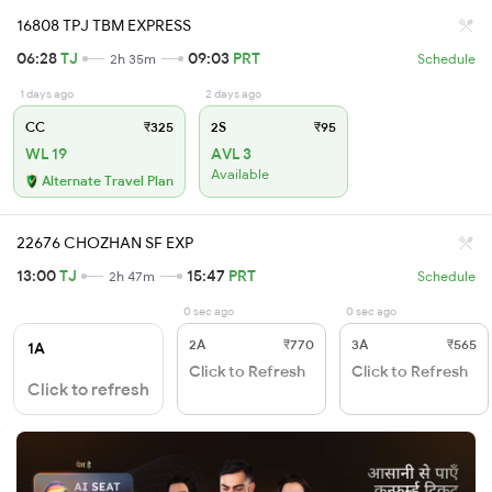
16808 TPJ TBM EXPRESS
06:28
TJ
09:03
PRT
2h 35m
Schedule
1 days ago
2 days ago
CC
₹325
2S
₹95
WL 19
AVL 3
Available
Alternate Travel Plan
22676 CHOZHAN SF EXP
13:00
TJ
15:47
PRT
2h 47m
Schedule
0 sec ago
0 sec ago
2A
₹770
3A
₹565
1A
Click to Refresh
Click to Refresh
Click to refresh