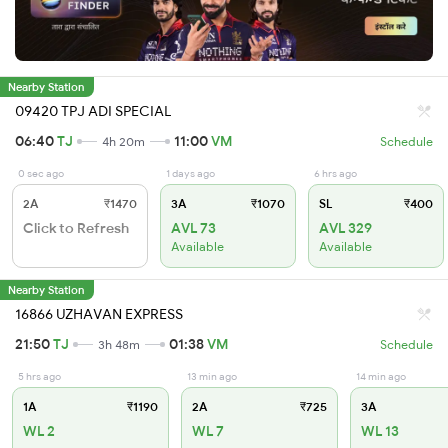
Nearby Station
09420 TPJ ADI SPECIAL
06:40
TJ
11:00
VM
4h 20m
Schedule
0 sec ago
1 days ago
6 hrs ago
2A
₹1470
3A
₹1070
SL
₹400
Click to Refresh
AVL 73
AVL 329
Available
Available
Nearby Station
16866 UZHAVAN EXPRESS
21:50
TJ
01:38
VM
3h 48m
Schedule
5 hrs ago
13 min ago
14 min ago
1A
₹1190
2A
₹725
3A
WL 2
WL 7
WL 13