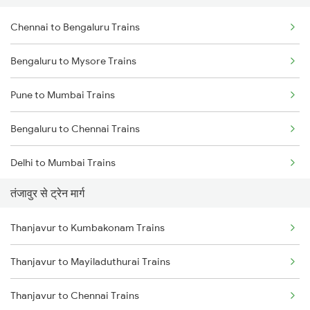
Chennai to Bengaluru Trains
Bengaluru to Mysore Trains
Pune to Mumbai Trains
Bengaluru to Chennai Trains
Delhi to Mumbai Trains
तंजावुर से ट्रेन मार्ग
Mumbai to Pune Trains
Thanjavur to Kumbakonam Trains
Delhi to Jammu Trains
Thanjavur to Mayiladuthurai Trains
Mumbai to Delhi Trains
Thanjavur to Chennai Trains
Mumbai to Goa Trains