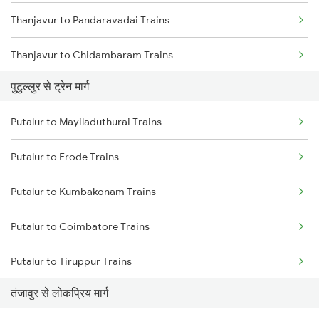
Thanjavur to Pandaravadai Trains
Chennai to Coimbatore Trains
Thanjavur to Chidambaram Trains
पुटुल्लुर से ट्रेन मार्ग
Thanjavur to Cuddalore Trains
Putalur to Mayiladuthurai Trains
Thanjavur to Chengalpattu Trains
Putalur to Erode Trains
Thanjavur to Erode Trains
Putalur to Kumbakonam Trains
Thanjavur to Sirkazhi Trains
Putalur to Coimbatore Trains
Putalur to Tiruppur Trains
तंजावुर से लोकप्रिय मार्ग
Putalur to Thiruvarur Trains