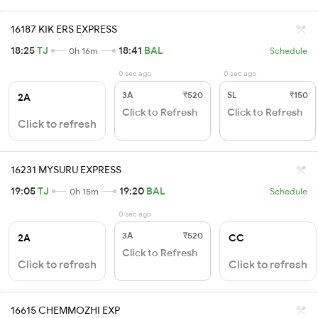
16187 KIK ERS EXPRESS
18:25
TJ
18:41
BAL
0h 16m
Schedule
0 sec ago
0 sec ago
3A
₹520
SL
₹150
2A
Click to Refresh
Click to Refresh
Click to refresh
16231 MYSURU EXPRESS
19:05
TJ
19:20
BAL
0h 15m
Schedule
0 sec ago
3A
₹520
2A
CC
Click to Refresh
Click to refresh
Click to refresh
16615 CHEMMOZHI EXP