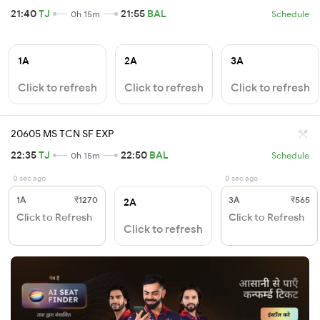
21:40
TJ
21:55
BAL
0h 15m
Schedule
1A
2A
3A
Click to refresh
Click to refresh
Click to refresh
20605 MS TCN SF EXP
22:35
TJ
22:50
BAL
0h 15m
Schedule
0 sec ago
0 sec ago
1A
₹1270
3A
₹565
2A
Click to Refresh
Click to Refresh
Click to refresh