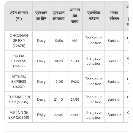
यात्
आगमन
ट्रेन का नाम
प्रस्थान
प्रस्थान
प्रारंभिक
गंतव्य
का
का
(नं.)
का दिन
का समय
स्टेशन
स्टेशन
कु
समय
सम
CHOZHAN
Thanjavur
0:1
SF EXP
Daily
13:56
14:11
Budalur
Junction
hrs
(22675)
KIK ERS
Thanjavur
0:1
EXPRESS
Daily
18:25
18:41
Budalur
Junction
hrs
(16187)
MYSURU
Thanjavur
0:1
EXPRESS
Daily
19:05
19:20
Budalur
Junction
hrs
(16231)
CHEMMOZHI
Thanjavur
0:1
Daily
21:40
21:55
Budalur
EXP (16615)
Junction
hrs
MS TCN SF
Thanjavur
0:1
Daily
22:35
22:50
Budalur
EXP (20605)
Junction
hrs