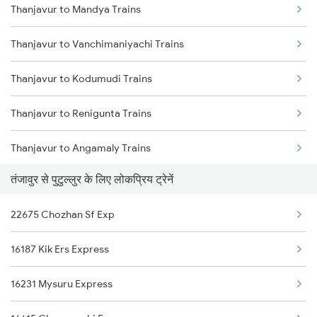
Thanjavur to Mandya Trains
Putalur to Tiruchendur Trains
Thanjavur to Vanchimaniyachi Trains
Putalur to Dharmapuri Trains
Thanjavur to Kodumudi Trains
Putalur to Karaikal Trains
Thanjavur to Renigunta Trains
Thanjavur to Angamaly Trains
तंजावुर से पुटुल्लुर के लिए लोकप्रिय ट्रेनें
Thanjavur to Kunnicode Trains
22675 Chozhan Sf Exp
Thanjavur to Aluva Trains
16187 Kik Ers Express
Thanjavur to Brahmapur Trains
16231 Mysuru Express
Thanjavur to Bhubaneswar Trains