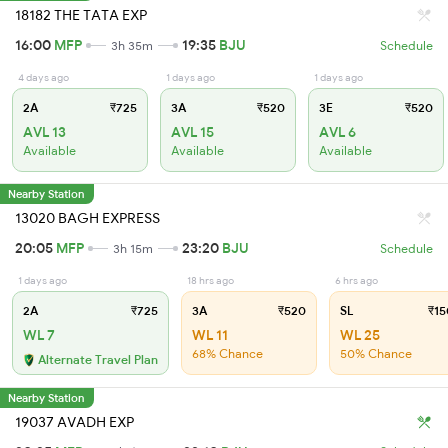
18182 THE TATA EXP
16:00
MFP
19:35
BJU
3h 35m
Schedule
4 days ago
1 days ago
1 days ago
2A
₹725
3A
₹520
3E
₹520
AVL 13
AVL 15
AVL 6
Available
Available
Available
Nearby Station
13020 BAGH EXPRESS
20:05
MFP
23:20
BJU
3h 15m
Schedule
1 days ago
18 hrs ago
6 hrs ago
2A
₹725
3A
₹520
SL
₹15
WL 7
WL 11
WL 25
68% Chance
50% Chance
Alternate Travel Plan
Nearby Station
19037 AVADH EXP