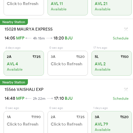
Click to Refresh
AVL 11
AVL 21
Available
Available
Nearby Station
15028 MAURYA EXPRESS
14:05
MFP
18:20
BJU
4h 15m
Schedule
4 days ago
0 sec ago
17 hrs ago
2A
₹725
3A
₹520
SL
₹150
AVL 4
Click to Refresh
AVL 2
Available
Available
Nearby Station
15566 VAISHALI EXP
14:48
MFP
17:10
BJU
2h 22m
Schedule
0 sec ago
0 sec ago
1 days ago
1A
₹1190
2A
₹725
3A
₹520
Click to Refresh
Click to Refresh
AVL 79
Available