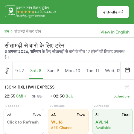
आसान ट्रेन टिकट बुकिंग
डाउनलोड करें
4.8 (1,104,530)
15 करोड़+ यूज़र्स का भरोसा
होम
सीतामढ़ी से बारो ट्रेन
View in English
सीतामढ़ी से बारो के लिए ट्रेन
8 अगस्त 2026, शनिवार
के लिए सीतामढ़ी से बारो के बीच 12 ट्रेनों की टिकट उपलब्ध
हैं।
Aug
Fri, 7
Sat, 8
Sun, 9
Mon, 10
Tue, 11
Wed, 12
Thu
13044 RXL HWH EXPRESS
22:55
SMI
02:50
BJU
3h 55m
Schedule
0 sec ago
20 hrs ago
20 hrs ago
2A
₹725
3A
₹520
SL
₹150
Click to Refresh
WL 16
AVL 14
64% Chance
Available