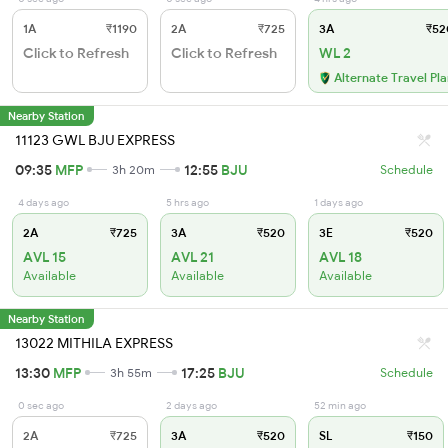
1A
₹1190
2A
₹725
3A
₹52
Click to Refresh
Click to Refresh
WL 2
Alternate Travel Pl
Nearby Station
11123 GWL BJU EXPRESS
09:35
MFP
12:55
BJU
3h 20m
Schedule
4 days ago
5 hrs ago
1 days ago
2A
₹725
3A
₹520
3E
₹520
AVL 15
AVL 21
AVL 18
Available
Available
Available
Nearby Station
13022 MITHILA EXPRESS
13:30
MFP
17:25
BJU
3h 55m
Schedule
0 sec ago
2 days ago
52 min ago
2A
₹725
3A
₹520
SL
₹150