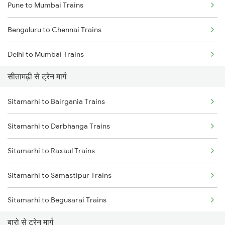
Pune to Mumbai Trains
Bengaluru to Chennai Trains
Delhi to Mumbai Trains
सीतामढ़ी से ट्रेन मार्ग
Mumbai to Pune Trains
Sitamarhi to Bairgania Trains
Delhi to Jammu Trains
Sitamarhi to Darbhanga Trains
Mumbai to Delhi Trains
Sitamarhi to Raxaul Trains
Mumbai to Goa Trains
Sitamarhi to Samastipur Trains
Chennai to Coimbatore Trains
Sitamarhi to Begusarai Trains
बारो से ट्रेन मार्ग
Sitamarhi to New Delhi Trains