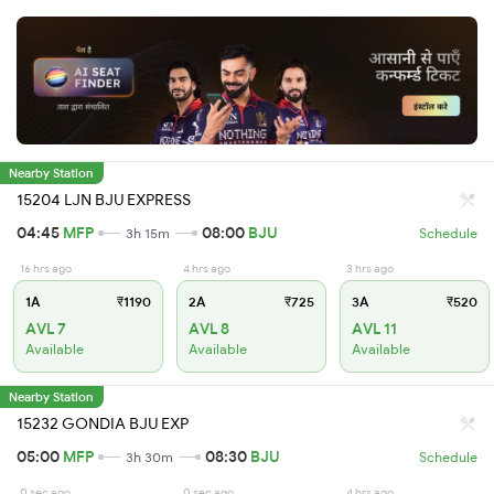
Nearby Station
15204 LJN BJU EXPRESS
04:45
MFP
08:00
BJU
3h 15m
Schedule
16 hrs ago
4 hrs ago
3 hrs ago
1A
₹1190
2A
₹725
3A
₹520
AVL 7
AVL 8
AVL 11
Available
Available
Available
Nearby Station
15232 GONDIA BJU EXP
05:00
MFP
08:30
BJU
3h 30m
Schedule
0 sec ago
0 sec ago
4 hrs ago