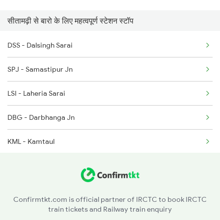
सीतामढ़ी से बारो के लिए महत्वपूर्ण स्टेशन स्टॉप
2522 Ers Bju Express
13155 Mithilanchal Ex
DSS - Dalsingh Sarai
2545 Rxl Ltt Spl
22552 Antyodaya Exp
SPJ - Samastipur Jn
2553 Shc Ndls Special
LSI - Laheria Sarai
2577 Dbg Mys Spl
DBG - Darbhanga Jn
2578 Mys Dbg Fest Spl
KML - Kamtaul
3136 Jyg Koaa Spl
JGA - Jogiara
3137 Koaa Amh Special
JNR - Janakpur Road
3138 Amh Koaa Spl
Confirmtkt.com is official partner of IRCTC to book IRCTC
train tickets and Railway train enquiry