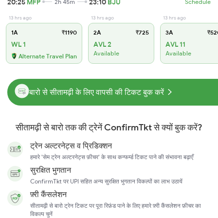
20:25
MFP
23:10
BJU
2h 45m
Schedule
13 hrs ago
13 hrs ago
13 hrs ago
1A
₹1190
2A
₹725
3A
₹52
WL 1
AVL 2
AVL 11
Available
Available
Alternate Travel Plan
बारो से सीतामढ़ी के लिए वापसी की टिकट बुक करें
सीतामढ़ी से बारो तक की ट्रेनें ConfirmTkt से क्यों बुक करें?
ट्रेन अल्टरनेट्स व प्रिडिक्शन
हमारे 'सेम ट्रेन अल्टरनेट्स फ़ीचर' के साथ कन्फर्म्ड टिकट पाने की संभावना बढ़ाएँ
सुरक्षित भुगतान
ConfirmTkt पर UPI सहित अन्य सुरक्षित भुगतान विकल्पों का लाभ उठायें
फ़्री कैंसलेशन
सीतामढ़ी से बारो ट्रेन टिकट पर पूरा रिफ़ंड पाने के लिए हमारे फ़्री कैंसलेशन फ़ीचर का
विकल्प चुनें