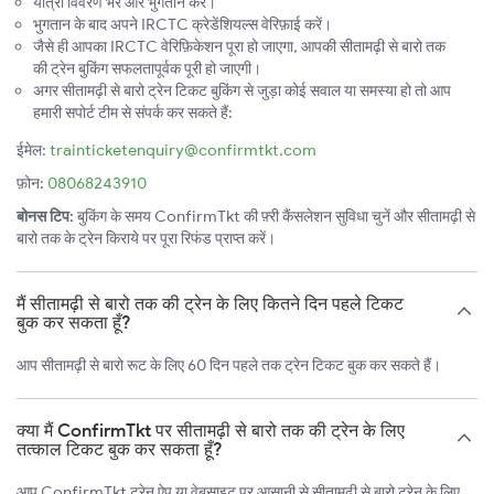
यात्री विवरण भरें और भुगतान करें।
भुगतान के बाद अपने IRCTC क्रेडेंशियल्स वेरिफ़ाई करें।
जैसे ही आपका IRCTC वेरिफ़िकेशन पूरा हो जाएगा, आपकी सीतामढ़ी से बारो तक
की ट्रेन बुकिंग सफलतापूर्वक पूरी हो जाएगी।
अगर सीतामढ़ी से बारो ट्रेन टिकट बुकिंग से जुड़ा कोई सवाल या समस्या हो तो आप
हमारी सपोर्ट टीम से संपर्क कर सकते हैं:
ईमेल:
trainticketenquiry@confirmtkt.com
फ़ोन:
08068243910
बोनस टिप:
बुकिंग के समय ConfirmTkt की फ़्री कैंसलेशन सुविधा चुनें और सीतामढ़ी से
बारो तक के ट्रेन किराये पर पूरा रिफंड प्राप्त करें।
मैं सीतामढ़ी से बारो तक की ट्रेन के लिए कितने दिन पहले टिकट
बुक कर सकता हूँ?
आप सीतामढ़ी से बारो रूट के लिए 60 दिन पहले तक ट्रेन टिकट बुक कर सकते हैं।
क्या मैं ConfirmTkt पर सीतामढ़ी से बारो तक की ट्रेन के लिए
तत्काल टिकट बुक कर सकता हूँ?
आप ConfirmTkt ट्रेन ऐप या वेबसाइट पर आसानी से सीतामढ़ी से बारो ट्रेन के लिए