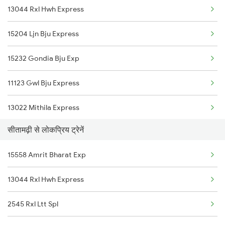
13044 Rxl Hwh Express
Baro to Shoranur Trains
15204 Ljn Bju Express
Baro to Surat Trains
15232 Gondia Bju Exp
Baro to Satna Trains
11123 Gwl Bju Express
Baro to Siwan Trains
13022 Mithila Express
Baro to Shmata Vd Katra Trains
सीतामढ़ी से लोकप्रिय ट्रेनें
15028 Maurya Express
Baro to Sarupathar Trains
15558 Amrit Bharat Exp
15566 Vaishali Exp
Baro to Jamshedpur Trains
13044 Rxl Hwh Express
15708 Asr Kir Express
Baro to Tundla Trains
2545 Rxl Ltt Spl
19483 Adi Shc Exp