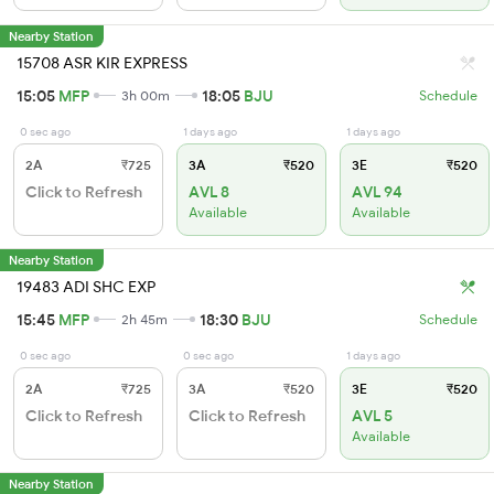
Nearby Station
15708 ASR KIR EXPRESS
15:05
MFP
18:05
BJU
3h 00m
Schedule
0 sec ago
1 days ago
1 days ago
2A
₹725
3A
₹520
3E
₹520
Click to Refresh
AVL 8
AVL 94
Available
Available
Nearby Station
19483 ADI SHC EXP
15:45
MFP
18:30
BJU
2h 45m
Schedule
0 sec ago
0 sec ago
1 days ago
2A
₹725
3A
₹520
3E
₹520
Click to Refresh
Click to Refresh
AVL 5
Available
Nearby Station