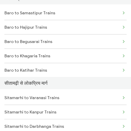
Baro to Samastipur Trains
Sitamarhi to Siliguri Trains
Baro to Hajipur Trains
Sitamarhi to Naugachia Trains
Baro to Begusarai Trains
Sitamarhi to Varanasi Trains
Baro to Khagaria Trains
Baro to Katihar Trains
सीतामढ़ी से लोकप्रिय मार्ग
Baro to Muzaffarpur Trains
Sitamarhi to Varanasi Trains
Baro to Sonepur Trains
Sitamarhi to Kanpur Trains
Baro to Naugachia Trains
Sitamarhi to Darbhanga Trains
Baro to Patna Trains