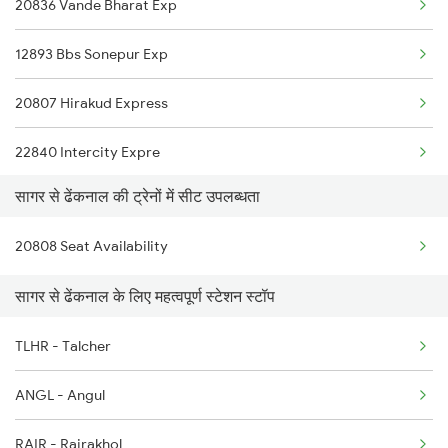
20836 Vande Bharat Exp
2127 Jbp Nzm Spl
12893 Bbs Sonepur Exp
2128 Nzm Jbp Spl
20807 Hirakud Express
2157 Src Humsafar Spl
22840 Intercity Expre
2158 Hbj Humsafar Spl
सागर से ढेंकनाल की ट्रेनों में सीट उपलब्धता
18304 Puri Sbp Int Exp
2281 Jbp Aii Special
20808 Seat Availability
18403 Ckp Bbn Int Exp
2282 Aii Jbp Spl
सागर से ढेंकनाल के लिए महत्वपूर्ण स्टेशन स्टॉप
18425 Puri Durg Exp
2883 Durg Nzm Sf Spl
TLHR - Talcher
18452 Tapaswini Expre
2884 Durg Festival Sp
ANGL - Angul
18118 Rajyarani Expre
RAIR - Rairakhol
2037 Puri Ajmer Spl