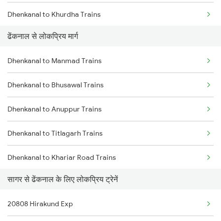
Dhenkanal to Khurdha Trains
ढेंकनाल से लोकप्रिय मार्ग
Dhenkanal to Puri Trains
Dhenkanal to Manmad Trains
Dhenkanal to Jharsuguda Trains
Dhenkanal to Bhusawal Trains
Dhenkanal to Cuttack Trains
Dhenkanal to Anuppur Trains
Dhenkanal to Balangir Trains
Dhenkanal to Titlagarh Trains
Dhenkanal to Bargarh Trains
Dhenkanal to Khariar Road Trains
Dhenkanal to Raipur Trains
सागर से ढेंकनाल के लिए लोकप्रिय ट्रेनें
Dhenkanal to Nawapara Road Trains
Dhenkanal to Narajmarthapur Trains
20808 Hirakund Exp
Dhenkanal to Mahesana Trains