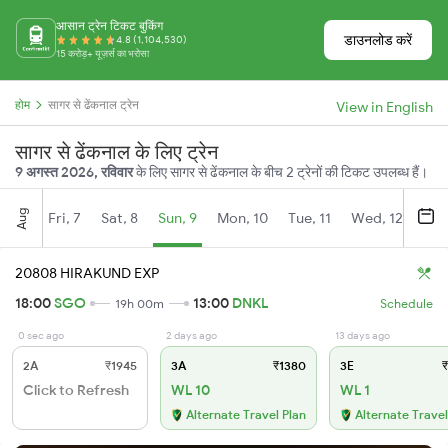
आसान ट्रेन टिकट बुकिंग
डाउनलोड करें
4.8 (1,104,530)
15 करोड़+ यूज़र्स का भरोसा
होम
सागर से ढेंकनाल ट्रेन
View in English
सागर से ढेंकनाल के लिए ट्रेन
9 अगस्त 2026, रविवार
के लिए सागर से ढेंकनाल के बीच 2 ट्रेनों की टिकट उपलब्ध हैं।
Aug
Fri, 7
Sat, 8
Sun, 9
Mon, 10
Tue, 11
Wed, 12
Thu
20808 HIRAKUND EXP
18:00
SGO
13:00
DNKL
19h 00m
Schedule
0 sec ago
2 days ago
13 days ago
2A
₹1945
3A
₹1380
3E
₹
Click to Refresh
WL 10
WL 1
Alternate Travel Plan
Alternate Travel