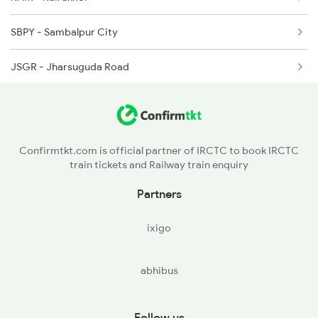
SBPY - Sambalpur City
2038 Aii Puri Sf Spl
JSGR - Jharsuguda Road
2093 Puri Ju Spl
BRJN - Brajarajnagar
2094 Ju Puri Sf Spl
RIG - Raigarh
2145 Ltt Puri Sf Spl
Confirmtkt.com is official partner of IRCTC to book IRCTC
train tickets and Railway train enquiry
KHS - Kharsia
Partners
SKT - Sakti
ixigo
CPH - Champa
abhibus
AKT - Akaltara
BSP - Bilaspur Jn
Follow us