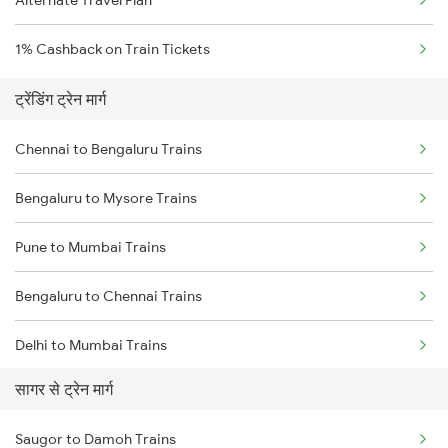
Alternate Travel Plan
1% Cashback on Train Tickets
ट्रेंडिंग ट्रेन मार्ग
Chennai to Bengaluru Trains
Bengaluru to Mysore Trains
Pune to Mumbai Trains
Bengaluru to Chennai Trains
Delhi to Mumbai Trains
सागर से ट्रेन मार्ग
Mumbai to Pune Trains
Saugor to Damoh Trains
Delhi to Jammu Trains