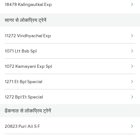
18478 Kalingautkal Exp
Dhenkanal to Ajmer Trains
सागर से लोकप्रिय ट्रेनें
Dhenkanal to Amritsar Trains
11272 Vindhyachal Exp
Dhenkanal to Akola Trains
1071 Ltt Bsb Spl
Dhenkanal to Angul Trains
1072 Kamayani Exp Spl
1271 Et Bpl Special
1272 Bpl Et Special
ढेंकनाल से लोकप्रिय ट्रेनें
1465 Smnh Jbp Spl
20823 Puri Aii S F
1466 Jbp Somnath Spl