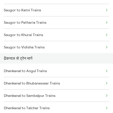
Saugor to Katni Trains
Mumbai to Delhi Trains
Saugor to Patharia Trains
Mumbai to Goa Trains
Saugor to Khurai Trains
Chennai to Coimbatore Trains
Saugor to Vidisha Trains
ढेंकनाल से ट्रेन मार्ग
Saugor to Bina Trains
Dhenkanal to Angul Trains
Saugor to Bhopal Trains
Dhenkanal to Bhubaneswar Trains
Saugor to Bilaspur Trains
Dhenkanal to Sambalpur Trains
Saugor to Hiranchipa Trains
Dhenkanal to Talcher Trains
Saugor to Shahdol Trains