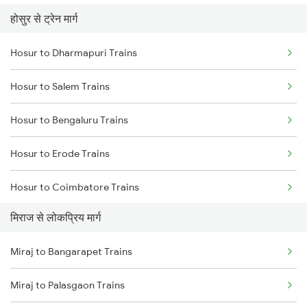
होसुर से ट्रेन मार्ग
Miraj to Satara Trains
Hosur to Dharmapuri Trains
Miraj to Sangli Trains
Hosur to Salem Trains
Miraj to Hubli Trains
Hosur to Bengaluru Trains
Miraj to Karad Trains
Hosur to Erode Trains
Miraj to Kudchi Trains
Hosur to Coimbatore Trains
Miraj to Dharwad Trains
मिराज से लोकप्रिय मार्ग
Hosur to Karur Trains
Miraj to Raibag Trains
Miraj to Bangarapet Trains
Miraj to Thane Trains
Miraj to Palasgaon Trains