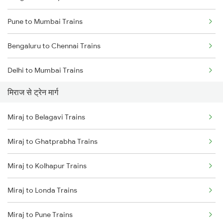
Pune to Mumbai Trains
Bengaluru to Chennai Trains
Delhi to Mumbai Trains
मिराज से ट्रेन मार्ग
Mumbai to Pune Trains
Miraj to Belagavi Trains
Delhi to Jammu Trains
Miraj to Ghatprabha Trains
Mumbai to Delhi Trains
Miraj to Kolhapur Trains
Mumbai to Goa Trains
Miraj to Londa Trains
Chennai to Coimbatore Trains
Miraj to Pune Trains