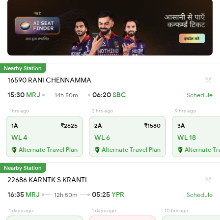
Nearby Station
16590 RANI CHENNAMMA
15:30
MRJ
06:20
SBC
14h 50m
Schedule
1 hrs ago
2 hrs ago
9 hrs ago
1A
₹2625
2A
₹1580
3A
WL 4
WL 6
WL 18
Alternate Travel Plan
Alternate Travel Plan
Alternate Tr
Nearby Station
22686 KARNTK S KRANTI
16:35
MRJ
05:25
YPR
12h 50m
Schedule
1 days ago
1 days ago
10 hrs ago