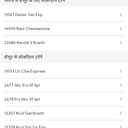
मिराज से होसुर के लिए लोकप्रिय ट्रेनें
Hosur to Raichur Trains
Miraj to Kinwat Trains
11021 Dadar Ten Exp
Hosur to Kurduwadi Trains
Miraj to Bhatni Trains
16590 Rani Chennamma
Hosur to Attur Trains
22686 Karntk S Kranti
Hosur to Aluva Trains
होसुर से लोकप्रिय ट्रेनें
Hosur to Vadakara Trains
11013 Ltt Cbe Express
2677 Sbc Ers Sf Spl
2678 Ers Sbc Sf Spl
12257 Kcvl Garibrath
12258 Kcvl Ypr Gr Exp