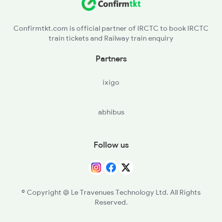
UBL - Hubballi Jn
7396 Kcvl Ypr Gr Spl
Confirmtkt.com is official partner of IRCTC to book IRCTC
train tickets and Railway train enquiry
HVR - Haveri
Partners
RNR - Ranibennur
ixigo
HRR - Harihar
abhibus
DVG - Davangere
JRU - Chikjajur Jn
Follow us
RRB - Birur Jn
DRU - Kadur
© Copyright @ Le Travenues Technology Ltd. All Rights
Reserved.
ASK - Arsikere Jn