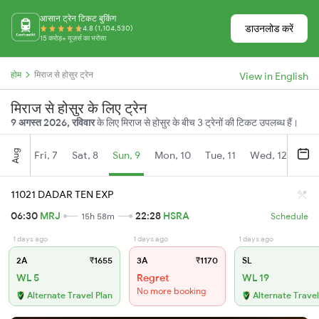
आसान ट्रेन टिकट बुकिंग
डाउनलोड करें
4.8 (1,104,530)
15 करोड़+ यूज़र्स का भरोसा
होम
मिराज से होसुर ट्रेन
View in English
मिराज से होसुर के लिए ट्रेन
9 अगस्त 2026, रविवार
के लिए मिराज से होसुर के बीच 3 ट्रेनों की टिकट उपलब्ध हैं।
Aug
Fri, 7
Sat, 8
Sun, 9
Mon, 10
Tue, 11
Wed, 12
Thu
11021 DADAR TEN EXP
06:30
MRJ
22:28
HSRA
15h 58m
Schedule
1 days ago
1 days ago
1 days ago
2A
₹1655
3A
₹1170
SL
WL 5
Regret
WL 19
No more booking
Alternate Travel Plan
Alternate Travel