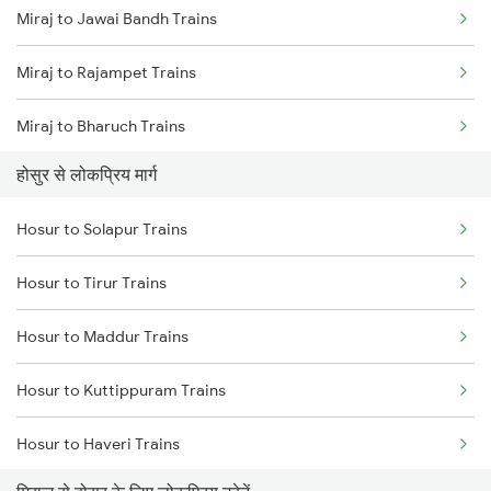
Miraj to Jawai Bandh Trains
Miraj to Rajampet Trains
Miraj to Bharuch Trains
होसुर से लोकप्रिय मार्ग
Miraj to Koppal Trains
Hosur to Solapur Trains
Miraj to Wanyachiwadi Trains
Hosur to Tirur Trains
Miraj to Purna Trains
Hosur to Maddur Trains
Miraj to Gadag Trains
Hosur to Kuttippuram Trains
Miraj to Aluva Trains
Hosur to Haveri Trains
Miraj to Gadarwara Trains