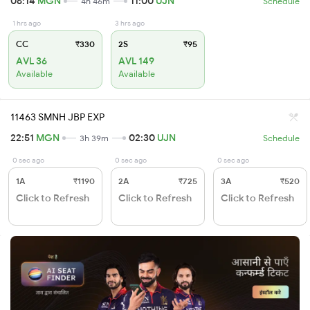
06:14
MGN
11:00
UJN
4h 46m
Schedule
1 hrs ago
3 hrs ago
CC
₹330
2S
₹95
AVL 36
AVL 149
Available
Available
11463 SMNH JBP EXP
22:51
MGN
02:30
UJN
3h 39m
Schedule
0 sec ago
0 sec ago
0 sec ago
1A
₹1190
2A
₹725
3A
₹520
Click to Refresh
Click to Refresh
Click to Refresh