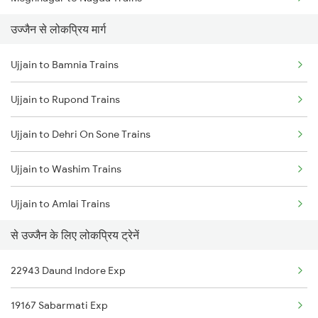
Ujjain to Berchha Trains
उज्जैन से लोकप्रिय मार्ग
Meghnagar to Varanasi Trains
Ujjain to Bina Trains
Ujjain to Bamnia Trains
Meghnagar to Vidisha Trains
Ujjain to Ghudawan Trains
Ujjain to Rupond Trains
Meghnagar to Vikramgarh Alot Trains
Ujjain to Godhra Trains
Ujjain to Dehri On Sone Trains
Meghnagar to Somnath Trains
Ujjain to Washim Trains
Meghnagar to Beas Trains
Ujjain to Amlai Trains
Meghnagar to Ramganj Mandi Trains
से उज्जैन के लिए लोकप्रिय ट्रेनें
Ujjain to Akbarpur Trains
Meghnagar to Dehradun Trains
22943 Daund Indore Exp
Ujjain to Ahmedabad Trains
19167 Sabarmati Exp
Ujjain to Agra Trains