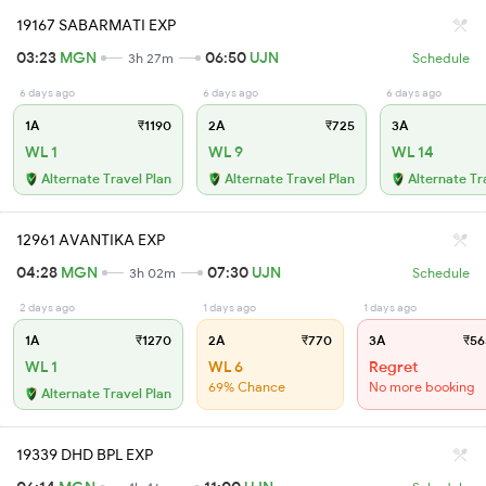
19167 SABARMATI EXP
03:23
MGN
06:50
UJN
3h 27m
Schedule
6 days ago
6 days ago
6 days ago
1A
₹1190
2A
₹725
3A
WL 1
WL 9
WL 14
Alternate Travel Plan
Alternate Travel Plan
Alternate Tr
12961 AVANTIKA EXP
04:28
MGN
07:30
UJN
3h 02m
Schedule
2 days ago
1 days ago
1 days ago
1A
₹1270
2A
₹770
3A
₹56
WL 1
WL 6
Regret
69% Chance
No more booking
Alternate Travel Plan
19339 DHD BPL EXP