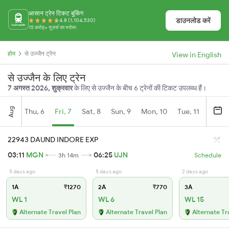
आसान ट्रेन टिकट बुकिंग
डाउनलोड करें
4.8 (1,104,530)
15 करोड़+ यूज़र्स का भरोसा
होम
से उज्जैन ट्रेन
View in English
से उज्जैन के लिए ट्रेन
7 अगस्त 2026, शुक्रवार
के लिए से उज्जैन के बीच 6 ट्रेनों की टिकट उपलब्ध हैं।
Aug
Thu, 6
Fri, 7
Sat, 8
Sun, 9
Mon, 10
Tue, 11
Wed, 
22943 DAUND INDORE EXP
03:11
MGN
06:25
UJN
3h 14m
Schedule
5 days ago
5 days ago
2 days ago
1A
₹1270
2A
₹770
3A
WL 1
WL 6
WL 15
Alternate Travel Plan
Alternate Travel Plan
Alternate Tr