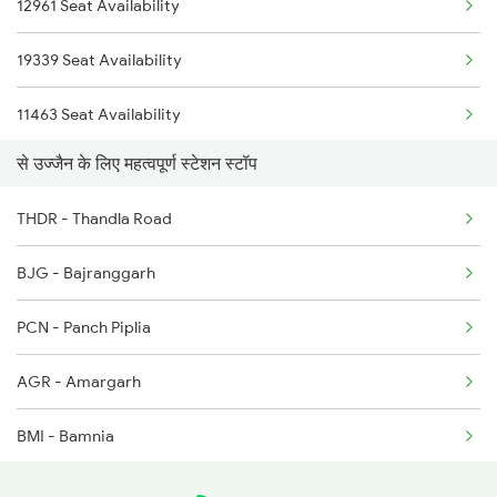
12961 Seat Availability
2126 Bix Rtm Spl
2980 Jp Bdts Spl
19339 Seat Availability
2415 Indb Ndls Spl
11463 Seat Availability
2416 Ndls Indb Spl
से उज्जैन के लिए महत्वपूर्ण स्टेशन स्टॉप
19309 Seat Availability
2459 Ju Indb Sf Spl
THDR - Thandla Road
2460 Indb Ju Sup Spl
BJG - Bajranggarh
2645 Kcvl Festivl Spl
PCN - Panch Piplia
2646 Kcvl Indb Fest
AGR - Amargarh
BMI - Bamnia
BOG - Bhairongarh