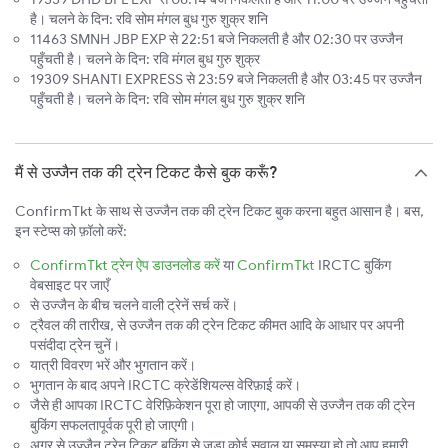
है। चलने के दिन: रवि सोम मंगल बुध गुरु शुक्र शनि
11463 SMNH JBP EXP से 22:51 बजे निकलती है और 02:30 पर उज्जैन
पहुँचती है। चलने के दिन: रवि मंगल बुध गुरु शुक्र
19309 SHANTI EXPRESS से 23:59 बजे निकलती है और 03:45 पर उज्जैन
पहुँचती है। चलने के दिन: रवि सोम मंगल बुध गुरु शुक्र शनि
मैं से उज्जैन तक की ट्रेन टिकट कैसे बुक करूँ?
ConfirmTkt के साथ से उज्जैन तक की ट्रेन टिकट बुक करना बहुत आसान है। बस,
इन स्टेप्स को फ़ॉलो करें:
ConfirmTkt ट्रेन ऐप डाउनलोड करें
या
ConfirmTkt
IRCTC बुकिंग
वेबसाइट पर जाएँ
से उज्जैन के बीच चलने वाली ट्रेनें सर्च करें।
ट्रैवल की तारीख, से उज्जैन तक की ट्रेन टिकट कीमत आदि के आधार पर अपनी
पसंदीदा ट्रेन चुनें।
यात्री विवरण भरें और भुगतान करें।
भुगतान के बाद अपने IRCTC क्रेडेंशियल्स वेरिफ़ाई करें।
जैसे ही आपका IRCTC वेरिफ़िकेशन पूरा हो जाएगा, आपकी से उज्जैन तक की ट्रेन
बुकिंग सफलतापूर्वक पूरी हो जाएगी।
अगर से उज्जैन ट्रेन टिकट बुकिंग से जुड़ा कोई सवाल या समस्या हो तो आप हमारी