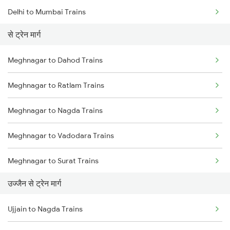
Delhi to Mumbai Trains
से ट्रेन मार्ग
Mumbai to Pune Trains
Meghnagar to Dahod Trains
Delhi to Jammu Trains
Meghnagar to Ratlam Trains
Mumbai to Delhi Trains
Meghnagar to Nagda Trains
Mumbai to Goa Trains
Meghnagar to Vadodara Trains
Chennai to Coimbatore Trains
Meghnagar to Surat Trains
उज्जैन से ट्रेन मार्ग
Meghnagar to Kota Trains
Ujjain to Nagda Trains
Meghnagar to Vapi Trains