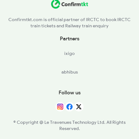
RTI - Raoti
Confirmtkt.com is official partner of IRCTC to book IRCTC
train tickets and Railway train enquiry
BILD - Bildi
Partners
MRN - Morwani
ixigo
RTM - Ratlam Jn
abhibus
BOD - Bangrod
RNH - Runkhera
Follow us
KUH - Khachrod
BTSD - Bhatisuda
© Copyright @ Le Travenues Technology Ltd. All Rights
Reserved.
PPG - Piploda Bagla