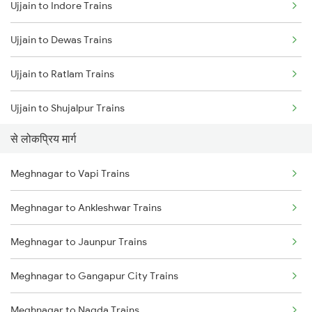
Ujjain to Indore Trains
Meghnagar to Ramganj Mandi Trains
Ujjain to Dewas Trains
Ujjain to Ratlam Trains
Ujjain to Shujalpur Trains
से लोकप्रिय मार्ग
Ujjain to Bhopal Trains
Meghnagar to Vapi Trains
Ujjain to Makshi Trains
Meghnagar to Ankleshwar Trains
Ujjain to Dahod Trains
Meghnagar to Jaunpur Trains
Ujjain to Sehore Trains
Meghnagar to Gangapur City Trains
Ujjain to Vadodara Trains
Meghnagar to Nagda Trains