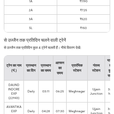
1A
₹1190
2A
₹725
3A
₹520
SL
₹150
से उज्जैन तक प्रतिदिन चलने वाली ट्रेनें
से उज्जैन तक प्रतिदिन कुल 4 ट्रेनें चलती हैं। नीचे विवरण देखें:
यात्र
आगमन
ट्रेन का नाम
प्रस्थान
प्रस्थान
प्रारंभिक
गंतव्य
का
का
(नं.)
का दिन
का समय
स्टेशन
स्टेशन
कुल
समय
समय
DAUND
INDORE
Ujjain
3:14
Daily
03:11
06:25
Meghnagar
EXP
Junction
hrs
(22943)
AVANTIKA
Ujjain
3:02
EXP
Daily
04:28
07:30
Meghnagar
Junction
hrs