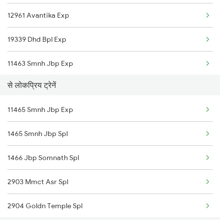
12961 Avantika Exp
Ujjain to Ajmer Trains
19339 Dhd Bpl Exp
Ujjain to Akola Trains
11463 Smnh Jbp Exp
से लोकप्रिय ट्रेनें
19309 Shanti Express
11465 Smnh Jbp Exp
1465 Smnh Jbp Spl
1466 Jbp Somnath Spl
2903 Mmct Asr Spl
2904 Goldn Temple Spl