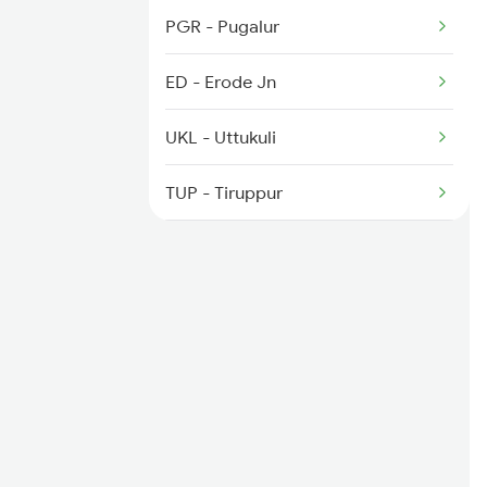
2076 Jan Shatabdi
PGR - Pugalur
2507 Tvc Scl Express
ED - Erode Jn
2508 Scl Tvc Special
UKL - Uttukuli
2511 Festival Spl
TUP - Tiruppur
CBE - Coimbatore Jn
PGT - Palakkad
WKI - Wadakancheri
TCR - Thrisur
IJK - Irinjalakuda