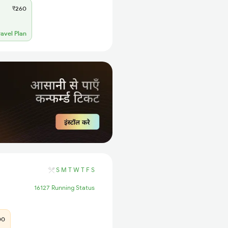
₹260
ravel Plan
S
M
T
W
T
F
S
16127 Running Status
00