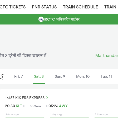
RCTC TICKETS
PNR STATUS
TRAIN SCHEDULE
TRAIN
IRCTC आधिकारिक पार्टनर
बीच 2 ट्रेनों की टिकट उपलब्ध हैं।
Marthandam 
Aug
Fri, 7
Sat, 8
Sun, 9
Mon, 10
Tue, 11
16187 KIK ERS EXPRESS
20:50
KLT
05:26
AWY
8h 36m
1 days ago
1 days ago
22 hrs ago