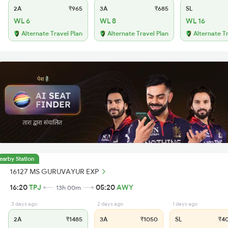
2A
₹965
3A
₹685
SL
WL 6
WL 8
WL 16
Alternate Travel Plan
Alternate Travel Plan
Alternate T
earby Station
16127 MS GURUVAYUR EXP
16:20
TPJ
05:20
AWY
13h 00m
3 days ago
2 days ago
1 days ago
2A
₹1485
3A
₹1050
SL
₹4