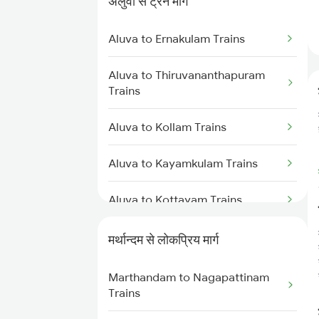
अलुवा से ट्रेन मार्ग
Trains
Aluva to Ernakulam Trains
Marthandam to Kozhikode
Trains
Aluva to Thiruvananthapuram
Trains
Marthandam to Virudhachalam
Trains
Aluva to Kollam Trains
Marthandam to Ernakulam Trains
Aluva to Kayamkulam Trains
Marthandam to Hosur Trains
Aluva to Kottayam Trains
Aluva to Chengannur Trains
मर्थान्दम से लोकप्रिय मार्ग
Aluva to Palakkad Trains
Marthandam to Nagapattinam
Trains
Aluva to Thiruvalla Trains