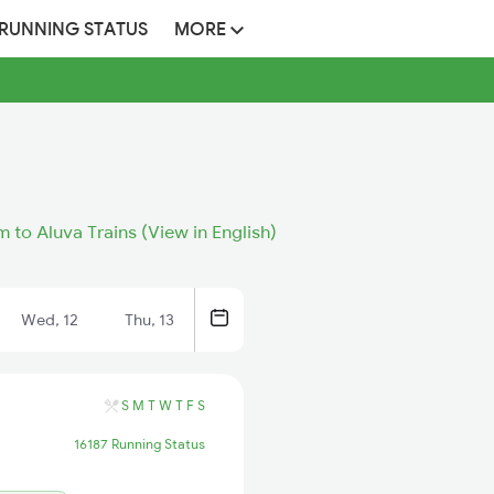
 RUNNING STATUS
MORE
to Aluva Trains (View in English)
Wed, 12
Thu, 13
S
M
T
W
T
F
S
16187 Running Status