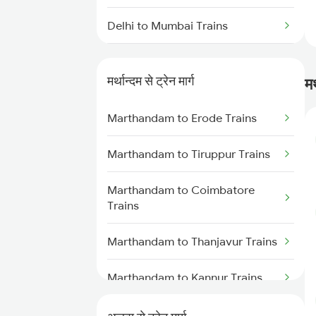
Delhi to Mumbai Trains
Mumbai to Pune Trains
मर्थान्दम से ट्रेन मार्ग
मर
Delhi to Jammu Trains
Marthandam to Erode Trains
Mumbai to Delhi Trains
Marthandam to Tiruppur Trains
Mumbai to Goa Trains
Marthandam to Coimbatore
Chennai to Coimbatore Trains
Trains
Marthandam to Thanjavur Trains
Marthandam to Kannur Trains
Marthandam to Chengalpattu