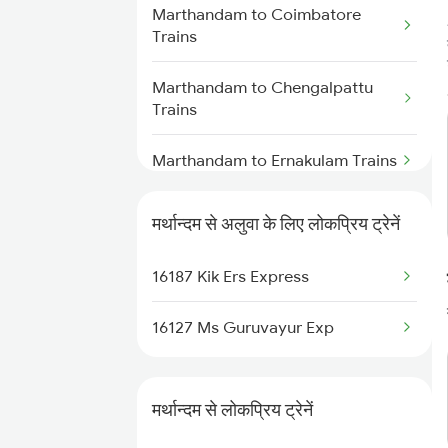
Marthandam to Coimbatore
Aluva to Varkala Trains
Trains
Aluva to Shoranur Trains
Marthandam to Chengalpattu
Trains
Aluva to Coimbatore Trains
Marthandam to Ernakulam Trains
Marthandam to Hosur Trains
मर्थान्दम से अलुवा के लिए लोकप्रिय ट्रेनें
Marthandam to Kumbakonam
16187 Kik Ers Express
Trains
16127 Ms Guruvayur Exp
Marthandam to Chennai Trains
Marthandam to Salem Trains
मर्थान्दम से लोकप्रिय ट्रेनें
Marthandam to Bengaluru Trains