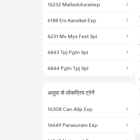
16232 Mailaduturaiexp
Marthandam to Shoranur Trains
6188 Ers Karaikal Exp
6231 Mv Mys Fest Spl
6843 Tpj Pgtn Spl
6844 Pgtn Tpj Spl
16843 Tpj Pgtn Exp
अलुवा से लोकप्रिय ट्रेनें
16844 Pgtn Tpj Exp
16308 Can Allp Exp
16159 Ms Maq Exp
16649 Parasuram Exp
16160 Maq Chennai Exp