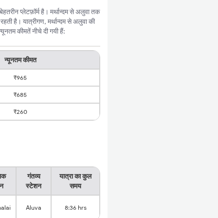
तरीन प्लेटफ़ॉर्म है। मर्थान्दम से अलुवा तक
ती है। यात्रीगण, मर्थान्दम से अलुवा की
नतम कीमतें नीचे दी गयी हैं:
न्यूनतम कीमत
₹965
₹685
₹260
भिक
गंतव्य
यात्रा का कुल
शन
स्टेशन
समय
alai
Aluva
8:36 hrs