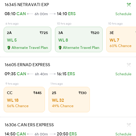
16345 NETRAVATI EXP
08:10
CAN
14:10
ERS
6h 00m
Schedule
6 hrs ago
10 hrs ago
10 hrs ago
2A
₹725
3A
₹520
3E
WL 5
WL 8
WL 7
60% Chance
Alternate Travel Plan
Alternate Travel Plan
16605 ERNAD EXPRESS
09:35
CAN
16:15
ERS
6h 40m
Schedule
9 hrs ago
1 hrs ago
CC
₹445
2S
₹130
WL 18
WL 32
56% Chance
49% Chance
16306 CAN ERS EXPRESS
14:50
CAN
20:50
ERS
6h 00m
Schedule