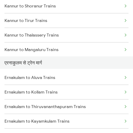
Kannur to Shoranur Trains
Mumbai to Delhi Trains
Kannur to Tirur Trains
Mumbai to Goa Trains
Kannur to Thalassery Trains
Chennai to Coimbatore Trains
Kannur to Mangaluru Trains
एरनाकुलम से ट्रेन मार्ग
Kannur to Kasaragod Trains
Ernakulam to Aluva Trains
Kannur to Vadakara Trains
Ernakulam to Kollam Trains
Kannur to Kanhangad Trains
Ernakulam to Thiruvananthapuram Trains
Kannur to Payyanur Trains
Ernakulam to Kayamkulam Trains
Kannur to Kuttippuram Trains