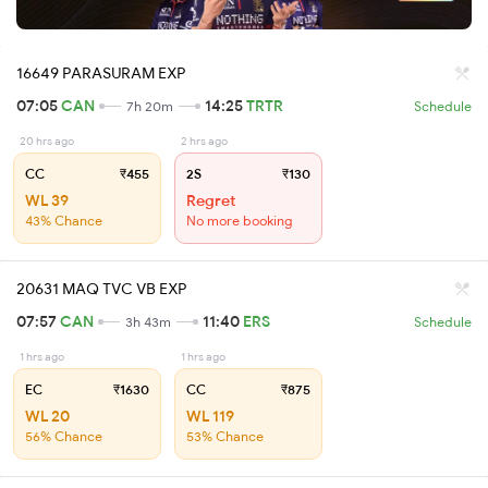
16649 PARASURAM EXP
07:05
CAN
14:25
TRTR
7h 20m
Schedule
20 hrs ago
2 hrs ago
CC
₹455
2S
₹130
WL 39
Regret
43% Chance
No more booking
20631 MAQ TVC VB EXP
07:57
CAN
11:40
ERS
3h 43m
Schedule
1 hrs ago
1 hrs ago
EC
₹1630
CC
₹875
WL 20
WL 119
56% Chance
53% Chance