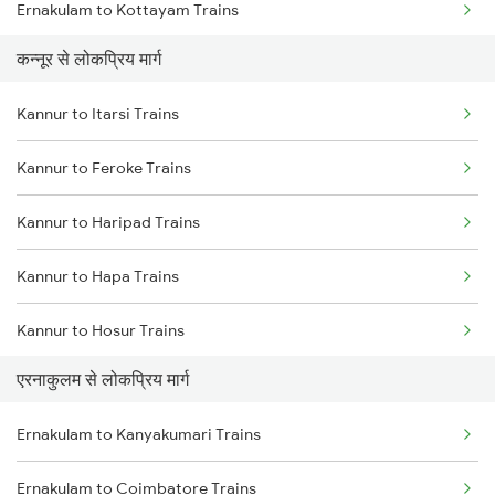
Ernakulam to Kottayam Trains
Kannur to Parappanangadi Trains
कन्नूर से लोकप्रिय मार्ग
Ernakulam to Chengannur Trains
Kannur to Itarsi Trains
Ernakulam to Palakkad Trains
Kannur to Feroke Trains
Ernakulam to Thiruvalla Trains
Kannur to Haripad Trains
Ernakulam to Shoranur Trains
Kannur to Hapa Trains
Ernakulam to Varkala Trains
Kannur to Hosur Trains
Ernakulam to Erode Trains
एरनाकुलम से लोकप्रिय मार्ग
Kannur to Haridwar Trains
Ernakulam to Coimbatore Trains
Ernakulam to Kanyakumari Trains
Kannur to Kolkata Trains
Ernakulam to Coimbatore Trains
Kannur to Kalletumkara Trains