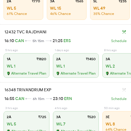
2A
₹770
3A
₹565
SL
₹235
WL 5
WL 15
WL 49
61% Chance
46% Chance
35% Chance
12432 TVC RAJDHANI
16:10
CAN
21:25
ERS
5h 15m
Schedule
5 hrs ago
1 days ago
8 hrs ago
1A
₹1820
2A
₹1450
3A
WL 1
WL 1
WL 2
Alternate Travel Plan
Alternate Travel Plan
Alternate Tr
16348 TRIVANDRUM EXP
16:55
CAN
23:10
ERN
6h 15m
Schedule
3 hrs ago
4 hrs ago
50 min ago
2A
₹725
3A
₹520
3E
WL 5
WL 7
WL 8
64% Chance