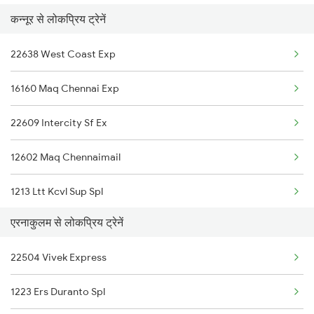
कन्नूर से लोकप्रिय ट्रेनें
16649 Parasuram Exp
Ernakulam to Chengannur Trains
22638 West Coast Exp
20631 Maq Tvc Vb Exp
16160 Maq Chennai Exp
16345 Netravati Exp
22609 Intercity Sf Ex
16605 Ernad Express
12602 Maq Chennaimail
16306 Can Ers Express
1213 Ltt Kcvl Sup Spl
20633 Tvc Vandebharat
एरनाकुलम से लोकप्रिय ट्रेनें
1214 Kcvl Ltt Sf Exp
22150 Pune Ers Sf Exp
22504 Vivek Express
2081 Jan Shatabdi
12432 Tvc Rajdhani
1223 Ers Duranto Spl
2082 Jan Shatabdi
16348 Trivandrum Exp