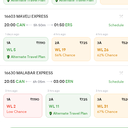
Alternate Travel Plan
Alternate Travel Plan
16603 MAVELI EXPRESS
20:00
CAN
01:50
ERS
5h 50m
Schedule
1 days ago
4 hrs ago
4 hrs ago
1A
₹1190
2A
₹725
3A
₹52
WL 5
WL 19
WL 26
56% Chance
62% Chance
Alternate Travel Plan
16630 MALABAR EXPRESS
20:55
CAN
03:00
ERN
6h 05m
Schedule
3 hrs ago
3 hrs ago
3 hrs ago
1A
₹1190
2A
₹725
3A
₹52
WL 2
WL 11
WL 31
Low Chance
67% Chance
Alternate Travel Plan