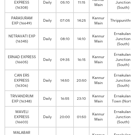
EXPRESS
Daily
05:10
11:15
Junction
Main
(16308)
(South)
PARASURAM
Kannur
Daily
07:05
14:25
Thrippunithur
EXP (16649)
Main
Ernakulam
NETRAVATI EXP
Kannur
Daily
08:10
14:10
Junction
(16345)
Main
(South)
Ernakulam
ERNAD EXPRESS
Kannur
Daily
09:35
16:15
Junction
(16605)
Main
(South)
CAN ERS
Ernakulam
Kannur
EXPRESS
Daily
14:50
20:50
Junction
Main
(16306)
(South)
TRIVANDRUM
Kannur
Ernakulam
Daily
16:55
23:10
EXP (16348)
Main
Town (North)
MAVELI
Ernakulam
Kannur
EXPRESS
Daily
20:00
01:50
Junction
Main
(16603)
(South)
MALABAR
Kannur
Ernakulam