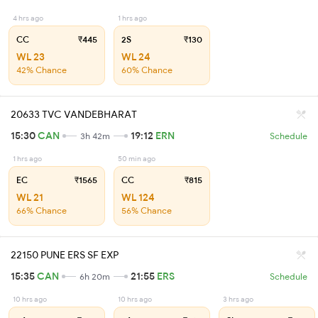
4 hrs ago
1 hrs ago
CC
₹445
2S
₹130
WL 23
WL 24
42% Chance
60% Chance
20633 TVC VANDEBHARAT
15:30
CAN
19:12
ERN
3h 42m
Schedule
1 hrs ago
50 min ago
EC
₹1565
CC
₹815
WL 21
WL 124
66% Chance
56% Chance
22150 PUNE ERS SF EXP
15:35
CAN
21:55
ERS
6h 20m
Schedule
10 hrs ago
10 hrs ago
3 hrs ago