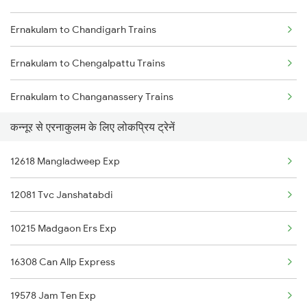
Ernakulam to Chandigarh Trains
Kannur to Indore Trains
Ernakulam to Chengalpattu Trains
Kannur to Jamnagar Trains
Ernakulam to Changanassery Trains
Kannur to Jabalpur Trains
कन्नूर से एरनाकुलम के लिए लोकप्रिय ट्रेनें
Ernakulam to Chiplun Trains
Kannur to Jhansi Trains
12618 Mangladweep Exp
Ernakulam to Cheruvathur Trains
Kannur to Jaipur Trains
12081 Tvc Janshatabdi
Ernakulam to Chalakudy Trains
10215 Madgaon Ers Exp
Ernakulam to Kozhikode Trains
16308 Can Allp Express
Ernakulam to Chirala Trains
19578 Jam Ten Exp
Ernakulam to Kanpur Trains