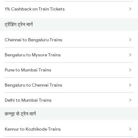
1% Cashback on Train Tickets
ट्रेंडिंग ट्रेन मार्ग
Chennai to Bengaluru Trains
Bengaluru to Mysore Trains
Pune to Mumbai Trains
Bengaluru to Chennai Trains
Delhi to Mumbai Trains
कन्नूर से ट्रेन मार्ग
Mumbai to Pune Trains
Kannur to Kozhikode Trains
Delhi to Jammu Trains