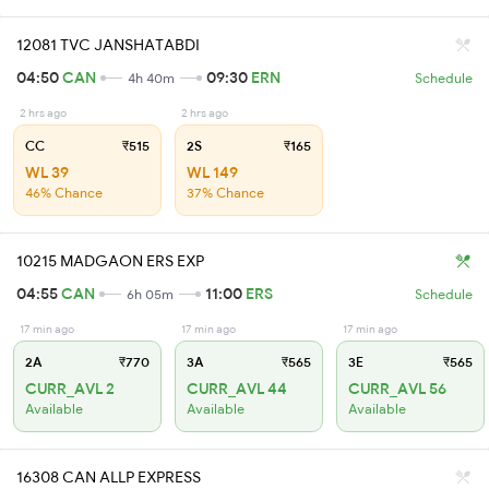
12081 TVC JANSHATABDI
04:50
CAN
09:30
ERN
4h 40m
Schedule
2 hrs ago
2 hrs ago
CC
₹515
2S
₹165
WL 39
WL 149
46% Chance
37% Chance
10215 MADGAON ERS EXP
04:55
CAN
11:00
ERS
6h 05m
Schedule
17 min ago
17 min ago
17 min ago
2A
₹770
3A
₹565
3E
₹565
CURR_AVL 2
CURR_AVL 44
CURR_AVL 56
Available
Available
Available
16308 CAN ALLP EXPRESS