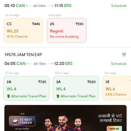
05:10
CAN
11:15
ERS
6h 05m
Schedule
10 hrs ago
6 hrs ago
CC
₹445
2S
₹130
WL 23
Regret
47% Chance
No more booking
19578 JAM TEN EXP
06:05
CAN
12:20
ERS
6h 15m
Schedule
17 hrs ago
10 hrs ago
1 hrs ago
2A
₹725
3A
₹520
3E
WL 4
WL 4
WL 6
54% Chance
Alternate Travel Plan
Alternate Travel Plan