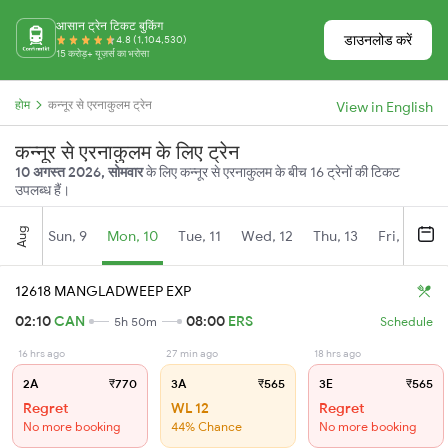
आसान ट्रेन टिकट बुकिंग
डाउनलोड करें
4.8 (1,104,530)
15 करोड़+ यूज़र्स का भरोसा
होम
कन्नूर से एरनाकुलम ट्रेन
View in English
कन्नूर से एरनाकुलम के लिए ट्रेन
10 अगस्त 2026, सोमवार
के लिए कन्नूर से एरनाकुलम के बीच 16 ट्रेनों की टिकट
उपलब्ध हैं।
Aug
Sun, 9
Mon, 10
Tue, 11
Wed, 12
Thu, 13
Fri, 14
S
12618 MANGLADWEEP EXP
02:10
CAN
08:00
ERS
5h 50m
Schedule
16 hrs ago
27 min ago
18 hrs ago
2A
₹770
3A
₹565
3E
₹565
Regret
WL 12
Regret
No more booking
44% Chance
No more booking