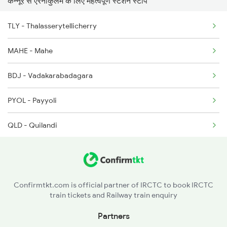
कन्नूर से एरनाकुलम के लिए महत्वपूर्ण स्टेशन स्टॉप
16649 Seat Availability
2511 Festival Spl
TLY - Thalasserytellicherry
20631 Seat Availability
2512 Kcvl Gkp Spl
MAHE - Mahe
16345 Seat Availability
2521 Bju Ers Spl
BDJ - Vadakarabadagara
16605 Seat Availability
2522 Ers Bju Express
PYOL - Payyoli
16306 Seat Availability
QLD - Quilandi
20633 Seat Availability
CLT - Kozhikkodecalicut
22150 Seat Availability
FK - Ferok
12432 Seat Availability
Confirmtkt.com is official partner of IRCTC to book IRCTC
train tickets and Railway train enquiry
VLI - Valliukunnu
16348 Seat Availability
Partners
PGI - Parpanangadi
16603 Seat Availability