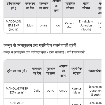
आगमन
ट्रेन का नाम
प्रस्थान
प्रस्थान
प्रारंभिक
गंतव्य
का
का
(नं.)
का दिन
का समय
स्टेशन
स्टेशन
कुल
समय
समय
MADGAON
Ernakulam
Kannur
6:05
ERS EXP
Mon
04:55
11:00
Junction
Main
hrs
(10215)
(South)
कन्नूर से एरनाकुलम तक प्रतिदिन चलने वाली ट्रेनें
कन्नूर से एरनाकुलम तक प्रतिदिन कुल 9 ट्रेनें चलती हैं। नीचे विवरण देखें:
आगमन
प्रस्थान
प्रस्थान
प्रारंभिक
ट्रेन का नाम (नं.)
का
गंतव्य स्टेशन
का दिन
का समय
स्टेशन
समय
Ernakulam
MANGLADWEEP
Kannur
Daily
02:10
08:00
Junction
EXP (12618)
Main
(South)
CAN ALLP
Ernakulam
Kannur