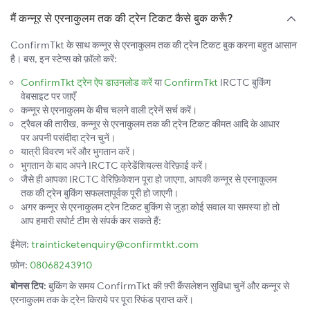
मैं कन्नूर से एरनाकुलम तक की ट्रेन टिकट कैसे बुक करूँ?
ConfirmTkt के साथ कन्नूर से एरनाकुलम तक की ट्रेन टिकट बुक करना बहुत आसान
है। बस, इन स्टेप्स को फ़ॉलो करें:
ConfirmTkt ट्रेन ऐप डाउनलोड करें
या
ConfirmTkt
IRCTC बुकिंग
वेबसाइट पर जाएँ
कन्नूर से एरनाकुलम के बीच चलने वाली ट्रेनें सर्च करें।
ट्रैवल की तारीख, कन्नूर से एरनाकुलम तक की ट्रेन टिकट कीमत आदि के आधार
पर अपनी पसंदीदा ट्रेन चुनें।
यात्री विवरण भरें और भुगतान करें।
भुगतान के बाद अपने IRCTC क्रेडेंशियल्स वेरिफ़ाई करें।
जैसे ही आपका IRCTC वेरिफ़िकेशन पूरा हो जाएगा, आपकी कन्नूर से एरनाकुलम
तक की ट्रेन बुकिंग सफलतापूर्वक पूरी हो जाएगी।
अगर कन्नूर से एरनाकुलम ट्रेन टिकट बुकिंग से जुड़ा कोई सवाल या समस्या हो तो
आप हमारी सपोर्ट टीम से संपर्क कर सकते हैं:
ईमेल:
trainticketenquiry@confirmtkt.com
फ़ोन:
08068243910
बोनस टिप:
बुकिंग के समय ConfirmTkt की फ़्री कैंसलेशन सुविधा चुनें और कन्नूर से
एरनाकुलम तक के ट्रेन किराये पर पूरा रिफंड प्राप्त करें।