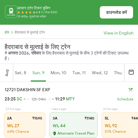
आसान ट्रेन टिकट बुकिंग
डाउनलोड करें
4.8 (1,104,530)
15 करोड़+ यूज़र्स का भरोसा
होम
हैदराबाद से मुल्ताई ट्रेन
View in English
हैदराबाद से मुल्ताई के लिए ट्रेन
9 अगस्त 2026, रविवार
के लिए हैदराबाद से मुल्ताई के बीच 3 ट्रेनों की टिकट उपलब्ध
हैं।
Aug
Sat, 8
Sun, 9
Mon, 10
Tue, 11
Wed, 12
Thu, 13
Fr
12721 DAKSHIN SF EXP
23:25
SC
11:29
MTY
12h 04m
Schedule
22 hrs ago
1 days ago
21 hrs ago
2A
₹1595
3A
₹1140
SL
₹44
WL 27
WL 44
WL 92
64% Chance
51% Chance
Alternate Travel Plan