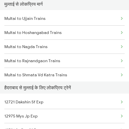
मुल्ताई से लोकप्रिय मार्ग
Hyderabad to Manwath Trains
Multai to Vidisha Trains
Multai to Ujjain Trains
Hyderabad to Mysore Trains
Multai to Hoshangabad Trains
Hyderabad to Badnera Trains
Multai to Nagda Trains
Hyderabad to Bongaigaon Trains
Multai to Rajnandgaon Trains
Hyderabad to New Cooch Behar Trains
Multai to Shmata Vd Katra Trains
Hyderabad to Nagercoil Trains
हैदराबाद से मुल्ताई के लिए लोकप्रिय ट्रेनें
Multai to Lalitpur Trains
Hyderabad to Nandurbar Trains
12721 Dakshin Sf Exp
Multai to Saharanpur Trains
Hyderabad to Nidadavolu Trains
12975 Mys Jp Exp
Multai to Bhusawal Trains
Hyderabad to Dachepalle Trains