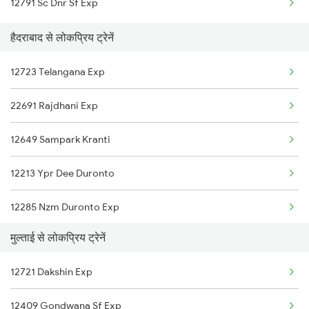
12791 Sc Dnr Sf Exp
Multai to Vijayawada Trains
हैदराबाद से लोकप्रिय ट्रेनें
Multai to Visakhapatnam Trains
12723 Telangana Exp
Multai to Amla Trains
22691 Rajdhani Exp
Multai to Vidisha Trains
12649 Sampark Kranti
Multai to Bina Trains
12213 Ypr Dee Duronto
12285 Nzm Duronto Exp
मुल्ताई से लोकप्रिय ट्रेनें
12721 Dakshin Exp
12721 Dakshin Exp
2085 Sbp Ned Spl
12409 Gondwana Sf Exp
2086 Ned Sbp Spl