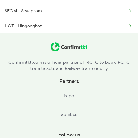
SEGM - Sevagram
8238 Bsp Festivl Spl
HGT - Hinganghat
9213 Indb Ngp Special
WRR - Warora
9214 Indb Festivl Spl
BUX - Bhandak
9223 Dadn Ngp Sup Spl
Confirmtkt.com is official partner of IRCTC to book IRCTC
train tickets and Railway train enquiry
CD - Chandrapur Maharashtra
Partners
BPQ - Balharshah
ixigo
SKZR - Sirpur Kaghaznagar
abhibus
BPA - Belampalli
MCI - Manchiryal
Follow us