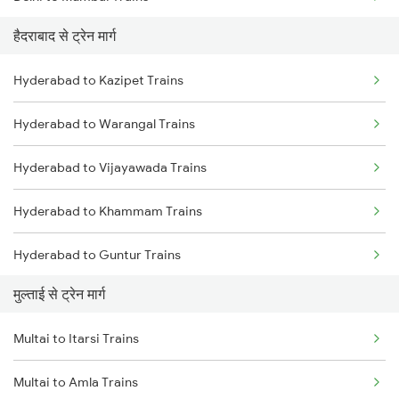
हैदराबाद से ट्रेन मार्ग
Mumbai to Pune Trains
Hyderabad to Kazipet Trains
Delhi to Jammu Trains
Hyderabad to Warangal Trains
Mumbai to Delhi Trains
Hyderabad to Vijayawada Trains
Mumbai to Goa Trains
Hyderabad to Khammam Trains
Chennai to Coimbatore Trains
Hyderabad to Guntur Trains
मुल्ताई से ट्रेन मार्ग
Hyderabad to Rajahmundry Trains
Multai to Itarsi Trains
Hyderabad to Vikarabad Trains
Multai to Amla Trains
Hyderabad to Lingampalli Trains