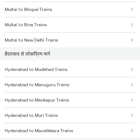
Multai to Bhopal Trains
Hyderabad to Mahbubabad Trains
Multai to Bina Trains
Hyderabad to Samarlakota Trains
Multai to New Delhi Trains
Hyderabad to Jangaon Trains
हैदराबाद से लोकप्रिय मार्ग
Multai to Nagpur Trains
Hyderabad to Guntakal Trains
Hyderabad to Mudkhed Trains
Multai to Jhansi Trains
Hyderabad to Gooty Trains
Hyderabad to Manuguru Trains
Multai to Lalitpur Trains
Hyderabad to Mankapur Trains
Multai to Ghoradongri Trains
Hyderabad to Muri Trains
Multai to Pandhurna Trains
Hyderabad to Mavelikkara Trains
Multai to Hoshangabad Trains