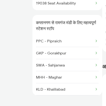
2926 Paschim Exp Spl
19038 Seat Availability
2939 Jp Festival Spl
कप्तानगण से रामगंज मंडी के लिए महत्वपूर्ण
2940 Pune Festivl Spl
स्टेशन स्टॉप
2941 Bvc Asansol Spl
PPC - Pipraich
2942 Asn Bvc Spl
GKP - Gorakhpur
2955 Mmct Jp Spl
SWA - Sahjanwa
अक
2956 Jp Mmct Spl
MHH - Maghar
2967 Mas Jp Spl
KLD - Khalilabad
BST - Basti