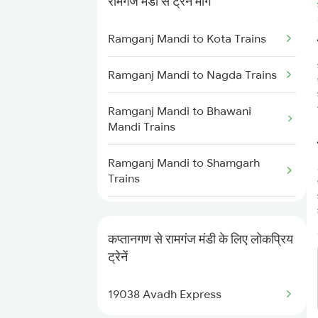
रामगंज मंडी से ट्रेन मार्ग
Kaptanganj to Motihari Trains
Ramganj Mandi to Kota Trains
Kaptanganj to Motipur Trains
Ramganj Mandi to Nagda Trains
Kaptanganj to Hapur Trains
Ramganj Mandi to Bhawani
Mandi Trains
Kaptanganj to Muzaffarpur
Trains
Ramganj Mandi to Shamgarh
Trains
Ramganj Mandi to Ratlam Trains
कप्तानगण से रामगंज मंडी के लिए लोकप्रिय
Ramganj Mandi to Vadodara
ट्रेनें
Trains
19038 Avadh Express
Ramganj Mandi to Surat Trains