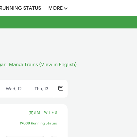
 RUNNING STATUS
MORE
nj Mandi Trains (View in English)
Wed, 12
Thu, 13
S
M
T
W
T
F
S
19038 Running Status