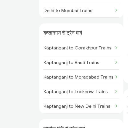
Delhi to Mumbai Trains
Mumbai to Pune Trains
कप्तानगण से ट्रेन मार्ग
Delhi to Jammu Trains
Kaptanganj to Gorakhpur Trains
Mumbai to Delhi Trains
Kaptanganj to Basti Trains
Mumbai to Goa Trains
Kaptanganj to Moradabad Trains
Chennai to Coimbatore Trains
Kaptanganj to Lucknow Trains
Kaptanganj to New Delhi Trains
Kaptanganj to Narkatiaganj
Trains