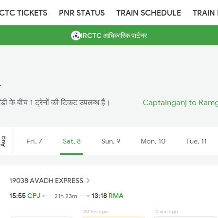
RCTC TICKETS
PNR STATUS
TRAIN SCHEDULE
TRAIN
IRCTC आधिकारिक पार्टनर
न
डी के बीच 1 ट्रेनों की टिकट उपलब्ध हैं।
Captainganj to Ramga
Aug
Fri, 7
Sat, 8
Sun, 9
Mon, 10
Tue, 11
19038 AVADH EXPRESS
15:55
CPJ
13:18
RMA
21h 23m
20 hrs ago
0 sec ago