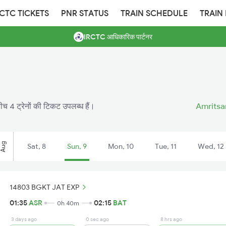
RCTC TICKETS
PNR STATUS
TRAIN SCHEDULE
TRAIN
IRCTC आधिकारिक पार्टनर
च 4 ट्रेनों की टिकट उपलब्ध हैं।
Amritsar
Aug
Sat, 8
Sun, 9
Mon, 10
Tue, 11
Wed, 12
14803 BGKT JAT EXP
01:35
ASR
02:15
BAT
0h 40m
3 days ago
0 sec ago
8 hrs ago