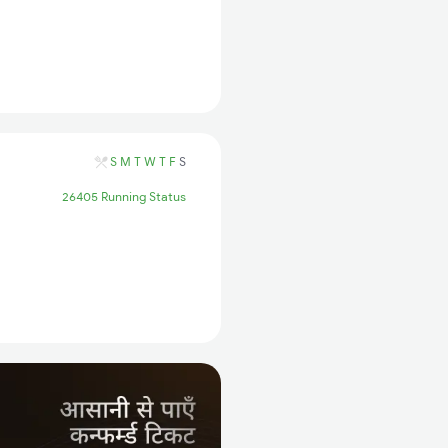
S
M
T
W
T
F
S
26405 Running Status