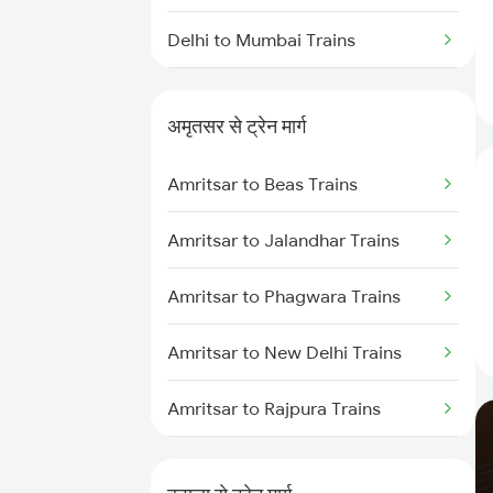
Delhi to Mumbai Trains
Mumbai to Pune Trains
अमृतसर से ट्रेन मार्ग
Delhi to Jammu Trains
Amritsar to Beas Trains
Mumbai to Delhi Trains
Amritsar to Jalandhar Trains
Mumbai to Goa Trains
Amritsar to Phagwara Trains
Chennai to Coimbatore Trains
Amritsar to New Delhi Trains
Amritsar to Rajpura Trains
Amritsar to Sirhind Trains