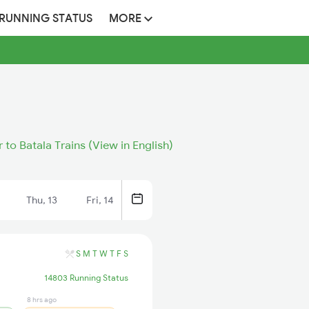
 RUNNING STATUS
MORE
 to Batala Trains (View in English)
Thu, 13
Fri, 14
S
M
T
W
T
F
S
14803 Running Status
8 hrs ago