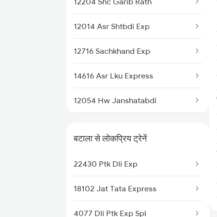
12204 Shc Garib Rath
12014 Asr Shtbdi Exp
12716 Sachkhand Exp
14616 Asr Lku Express
12054 Hw Janshatabdi
12926 Paschim Express
बटाला से लोकप्रिय ट्रेनें
15708 Asr Kir Express
22430 Ptk Dli Exp
22488 Vande Bharat Exp
18102 Jat Tata Express
1057 Csmt Asr Special
4077 Dli Ptk Exp Spl