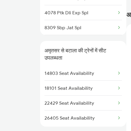
1058 Asr Csmt Spl
4078 Ptk Dli Exp Spl
अक
2013 Asr Shtbdi Spl
8309 Sbp Jat Spl
2014 Asr Shatabdi Spl
8310 Jat Sbp Spl
2025 Ngp Asr Ac Spl
अमृतसर से बटाला की ट्रेनों में सीट
9225 Ju Jat Exp Spl
उपलब्धता
2026 Asr Ngp Ac Spl
9226 Jat Ju Spl
14803 Seat Availability
2029 Asr Shatabdi Spl
14633 Ravi Exp
18101 Seat Availability
18309 Sbp Jat Express
22429 Seat Availability
18310 Jat Sbp Express
26405 Seat Availability