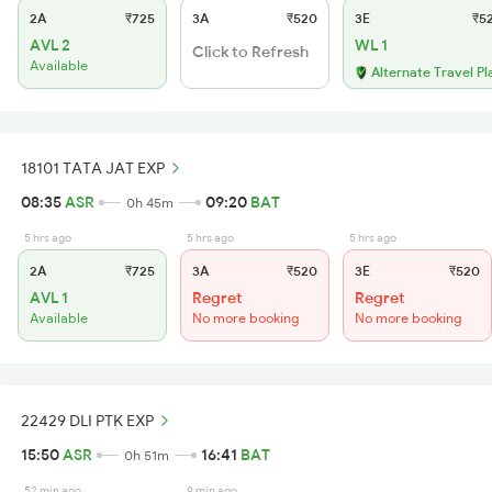
2A
₹725
3A
₹520
3E
₹5
AVL 2
WL 1
Click to Refresh
Available
Alternate Travel Pl
18101 TATA JAT EXP
08:35
ASR
09:20
BAT
0h 45m
5 hrs ago
5 hrs ago
5 hrs ago
2A
₹725
3A
₹520
3E
₹520
AVL 1
Regret
Regret
Available
No more booking
No more booking
22429 DLI PTK EXP
15:50
ASR
16:41
BAT
0h 51m
52 min ago
9 min ago