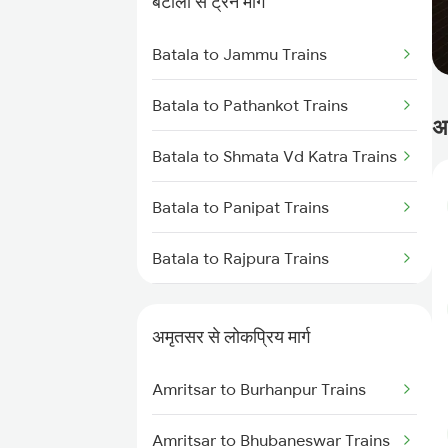
बटाला से ट्रेन मार्ग
Batala to Jammu Trains
Batala to Pathankot Trains
अ
Batala to Shmata Vd Katra Trains
Batala to Panipat Trains
Batala to Rajpura Trains
Batala to New Delhi Trains
अमृतसर से लोकप्रिय मार्ग
Batala to Kurukshetra Trains
Amritsar to Burhanpur Trains
Batala to Durg Trains
Amritsar to Bhubaneswar Trains