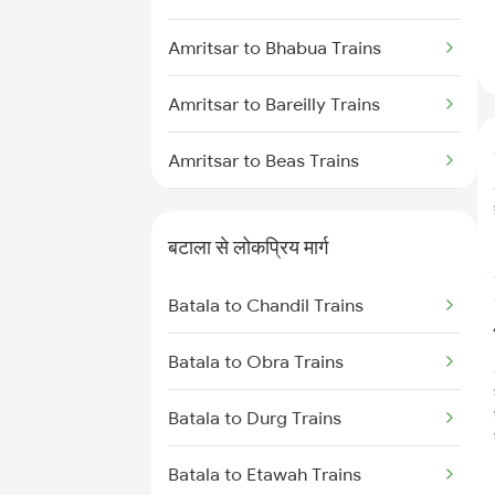
Batala to Etawah Trains
Amritsar to Bhabua Trains
Batala to Fatehpur Trains
Amritsar to Bareilly Trains
Amritsar to Beas Trains
Amritsar to Begusarai Trains
बटाला से लोकप्रिय मार्ग
Amritsar to Bharuch Trains
Batala to Chandil Trains
Amritsar to Vidisha Trains
Batala to Obra Trains
Amritsar to Baro Trains
Batala to Durg Trains
Amritsar to Bandikui Trains
Batala to Etawah Trains