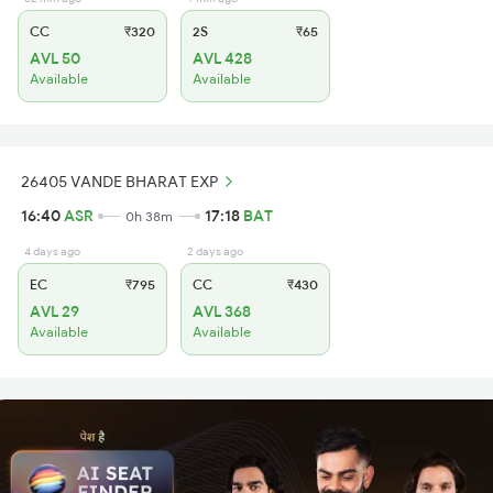
CC
₹320
2S
₹65
AVL 50
AVL 428
Available
Available
26405 VANDE BHARAT EXP
16:40
ASR
17:18
BAT
0h 38m
4 days ago
2 days ago
EC
₹795
CC
₹430
AVL 29
AVL 368
Available
Available