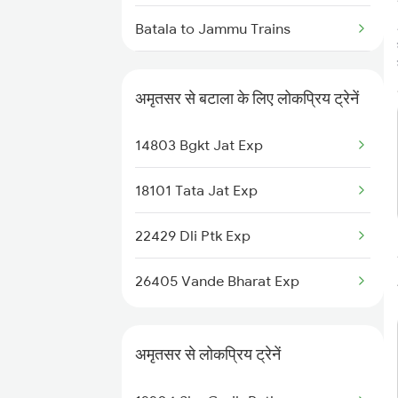
Amritsar to Bakhtiyarpur Trains
Batala to Jammu Trains
Amritsar to Bokaro Steel City
Trains
Batala to Khaga Trains
अमृतसर से बटाला के लिए लोकप्रिय ट्रेनें
Amritsar to Valsad Trains
Batala to Kurukshetra Trains
14803 Bgkt Jat Exp
Amritsar to Balamu Trains
Batala to Katni Trains
18101 Tata Jat Exp
Batala to New Delhi Trains
22429 Dli Ptk Exp
Batala to Dibiyapur Trains
26405 Vande Bharat Exp
अमृतसर से लोकप्रिय ट्रेनें