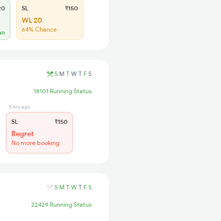
20
SL
₹150
WL 20
64% Chance
an
S
M
T
W
T
F
S
18101 Running Status
5 hrs ago
SL
₹150
Regret
No more booking
S
M
T
W
T
F
S
22429 Running Status