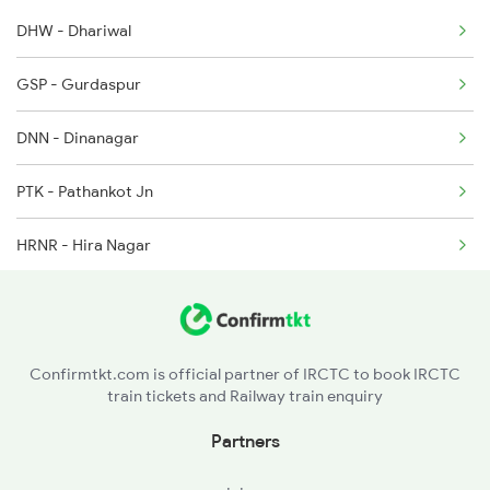
DHW - Dhariwal
2238 Bsb Festival Spl
GSP - Gurdaspur
2265 Jat Duronto Spl
DNN - Dinanagar
2266 Dee Duronto Spl
PTK - Pathankot Jn
2277 Tpty Jat Spl
HRNR - Hira Nagar
VJPJ - Vijaypur Jammu
Confirmtkt.com is official partner of IRCTC to book IRCTC
train tickets and Railway train enquiry
Partners