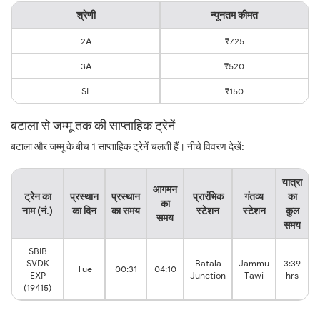
श्रेणी
न्यूनतम कीमत
2A
₹725
3A
₹520
SL
₹150
बटाला से जम्मू तक की साप्ताहिक ट्रेनें
बटाला और जम्मू के बीच 1 साप्ताहिक ट्रेनें चलती हैं। नीचे विवरण देखें:
यात्रा
आगमन
ट्रेन का
प्रस्थान
प्रस्थान
प्रारंभिक
गंतव्य
का
का
नाम (नं.)
का दिन
का समय
स्टेशन
स्टेशन
कुल
समय
समय
SBIB
SVDK
Batala
Jammu
3:39
Tue
00:31
04:10
EXP
Junction
Tawi
hrs
(19415)