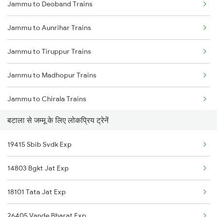
Jammu to Deoband Trains
Batala to Pathankot Trains
Jammu to Aunrihar Trains
Batala to Rajpura Trains
Jammu to Tiruppur Trains
Batala to Shikohabad Trains
Jammu to Madhopur Trains
Batala to Shmata Vd Katra Trains
Jammu to Chirala Trains
Batala to Jamshedpur Trains
बटाला से जम्मू के लिए लोकप्रिय ट्रेनें
Jammu to Chhan Arorian Trains
Batala to Tori Trains
19415 Sbib Svdk Exp
Jammu to Sangrur Trains
14803 Bgkt Jat Exp
Jammu to Seohara Trains
18101 Tata Jat Exp
Jammu to Rura Trains
26405 Vande Bharat Exp