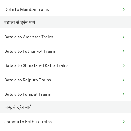
Delhi to Mumbai Trains
बटाला से ट्रेन मार्ग
Mumbai to Pune Trains
Batala to Amritsar Trains
Delhi to Jammu Trains
Batala to Pathankot Trains
Mumbai to Delhi Trains
Batala to Shmata Vd Katra Trains
Mumbai to Goa Trains
Batala to Rajpura Trains
Chennai to Coimbatore Trains
Batala to Panipat Trains
जम्मू से ट्रेन मार्ग
Batala to New Delhi Trains
Jammu to Kathua Trains
Batala to Kurukshetra Trains