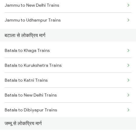
Jammu to New Delhi Trains
Batala to Durg Trains
Jammu to Udhampur Trains
Batala to Etawah Trains
बटाला से लोकप्रिय मार्ग
Batala to Fatehpur Trains
Batala to Khaga Trains
Batala to Kurukshetra Trains
Batala to Katni Trains
Batala to New Delhi Trains
Batala to Dibiyapur Trains
जम्मू से लोकप्रिय मार्ग
Batala to Panipat Trains