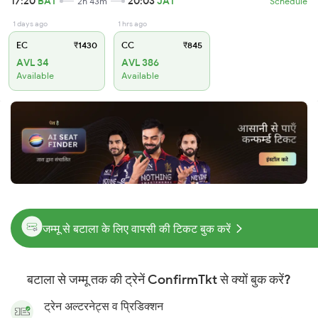
17:20
BAT
20:03
JAT
2h 43m
Schedule
1 days ago
1 hrs ago
EC
₹1430
CC
₹845
AVL 34
AVL 386
Available
Available
जम्मू से बटाला के लिए वापसी की टिकट बुक करें
बटाला से जम्मू तक की ट्रेनें ConfirmTkt से क्यों बुक करें?
ट्रेन अल्टरनेट्स व प्रिडिक्शन