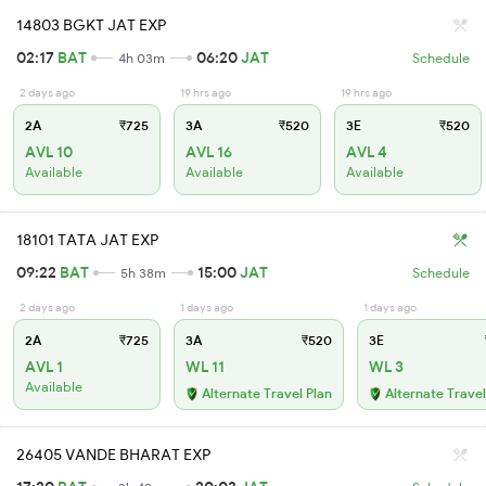
14803 BGKT JAT EXP
02:17
BAT
06:20
JAT
4h 03m
Schedule
2 days ago
19 hrs ago
19 hrs ago
2A
₹725
3A
₹520
3E
₹520
AVL 10
AVL 16
AVL 4
Available
Available
Available
18101 TATA JAT EXP
09:22
BAT
15:00
JAT
5h 38m
Schedule
2 days ago
1 days ago
1 days ago
2A
₹725
3A
₹520
3E
AVL 1
WL 11
WL 3
Available
Alternate Travel Plan
Alternate Travel
26405 VANDE BHARAT EXP