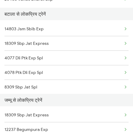
Jammu to Babina Trains
बटाला से लोकप्रिय ट्रेनें
Jammu to Bhatapara Trains
14803 Jsm Sbib Exp
Jammu to Sadulpur Trains
18309 Sbp Jat Express
Jammu to Jolarpettai Trains
4077 Dli Ptk Exp Spl
Jammu to Kudra Trains
4078 Ptk Dli Exp Spl
8309 Sbp Jat Spl
जम्मू से लोकप्रिय ट्रेनें
8310 Jat Sbp Spl
18309 Sbp Jat Express
9225 Ju Jat Exp Spl
12237 Begumpura Exp
9226 Jat Ju Spl