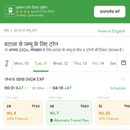
आसान ट्रेन टिकट बुकिंग
डाउनलोड करें
4.8 (1,104,530)
15 करोड़+ यूज़र्स का भरोसा
होम
बटाला से जम्मू ट्रेन
View in English
बटाला से जम्मू के लिए ट्रेन
11 अगस्त 2026, मंगलवार
के लिए बटाला से जम्मू के बीच 4 ट्रेनों की टिकट उपलब्ध हैं।
Aug
Mon, 10
Tue, 11
Wed, 12
Thu, 13
Fri, 14
Sat, 15
19415 SBIB SVDK EXP
00:31
BAT
04:10
JAT
3h 39m
Schedule
6 hrs ago
1 days ago
4 hrs ago
2A
₹725
3A
₹520
SL
₹15
WL 4
WL 7
WL 32
60% Chance
41% Chance
Alternate Travel Plan