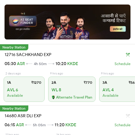
Nearby Station
12716 SACHKHAND EXP
05:30
ASR
10:20
KKDE
4h 50m
Schedule
2 days ago
9 hrs ago
9 hrs ago
1A
₹1270
2A
₹770
3A
₹56
AVL 6
WL 8
AVL 4
Available
Available
Alternate Travel Plan
Nearby Station
14680 ASR DLI EXP
06:15
ASR
11:20
KKDE
5h 05m
Schedule
11 hrs ago
16 hrs ago