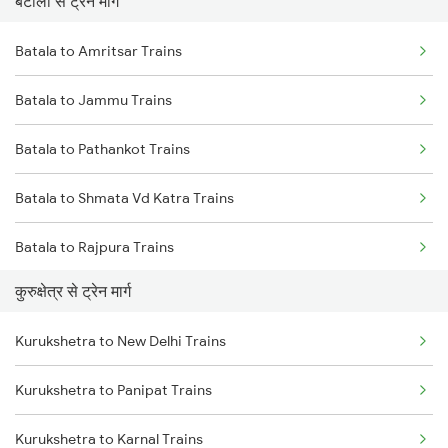
बटाला से ट्रेन मार्ग
Mumbai to Pune Trains
Batala to Amritsar Trains
Delhi to Jammu Trains
Batala to Jammu Trains
Mumbai to Delhi Trains
Batala to Pathankot Trains
Mumbai to Goa Trains
Batala to Shmata Vd Katra Trains
Chennai to Coimbatore Trains
Batala to Rajpura Trains
कुरुक्षेत्र से ट्रेन मार्ग
Batala to New Delhi Trains
Kurukshetra to New Delhi Trains
Batala to Panipat Trains
Kurukshetra to Panipat Trains
Batala to Durg Trains
Kurukshetra to Karnal Trains
Batala to Etawah Trains