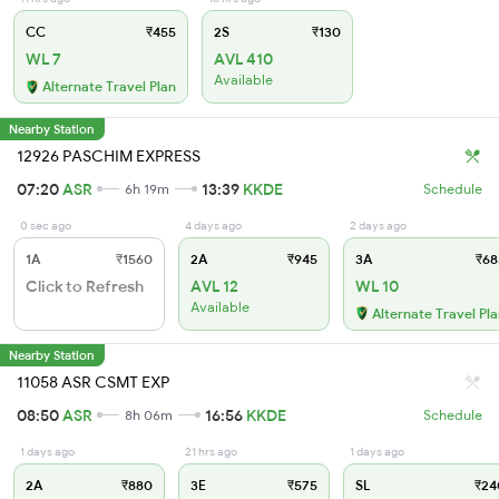
CC
₹455
2S
₹130
WL 7
AVL 410
Available
Alternate Travel Plan
Nearby Station
12926 PASCHIM EXPRESS
07:20
ASR
13:39
KKDE
6h 19m
Schedule
0 sec ago
4 days ago
2 days ago
1A
₹1560
2A
₹945
3A
₹68
Click to Refresh
AVL 12
WL 10
Available
Alternate Travel Pl
Nearby Station
11058 ASR CSMT EXP
08:50
ASR
16:56
KKDE
8h 06m
Schedule
1 days ago
21 hrs ago
1 days ago
2A
₹880
3E
₹575
SL
₹24