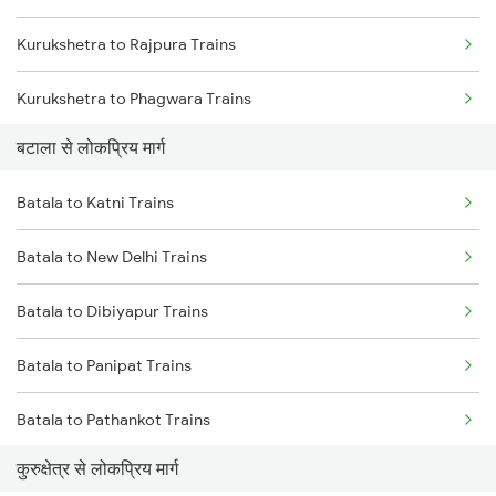
Kurukshetra to Rajpura Trains
Batala to Fatehpur Trains
Kurukshetra to Phagwara Trains
बटाला से लोकप्रिय मार्ग
Kurukshetra to Jalandhar Trains
Batala to Katni Trains
Batala to New Delhi Trains
Batala to Dibiyapur Trains
Batala to Panipat Trains
Batala to Pathankot Trains
कुरुक्षेत्र से लोकप्रिय मार्ग
Batala to Rajpura Trains