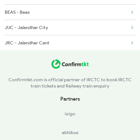
BEAS - Beas
1077 Pune Jat Spl
JUC - Jalandhar City
1078 Jhelum Covid
JRC - Jalandhar Cant
1841 Kurj Kkde Spl
PGW - Phagwara Jn
1842 Kkde Kurj Spl
PHR - Phillaur Jn
2005 Kalka Shtbdi Spl
Confirmtkt.com is official partner of IRCTC to book IRCTC
train tickets and Railway train enquiry
LDH - Ludhiana Jn
Partners
CDG - Chandigarh
ixigo
UMB - Ambala Cant Jn
abhibus
SHDM - Shahabad Markanda