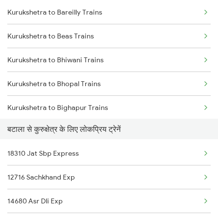
Kurukshetra to Bareilly Trains
Batala to Shikohabad Trains
Kurukshetra to Beas Trains
Batala to Shmata Vd Katra Trains
Kurukshetra to Bhiwani Trains
Batala to Jamshedpur Trains
Kurukshetra to Bhopal Trains
Batala to Tori Trains
Kurukshetra to Bighapur Trains
Batala to Fatehpur Trains
बटाला से कुरुक्षेत्र के लिए लोकप्रिय ट्रेनें
Kurukshetra to Vadodara Trains
Batala to Kanpur Trains
18310 Jat Sbp Express
Kurukshetra to Chandigarh Trains
12716 Sachkhand Exp
Kurukshetra to Kanpur Trains
14680 Asr Dli Exp
Kurukshetra to Churu Trains