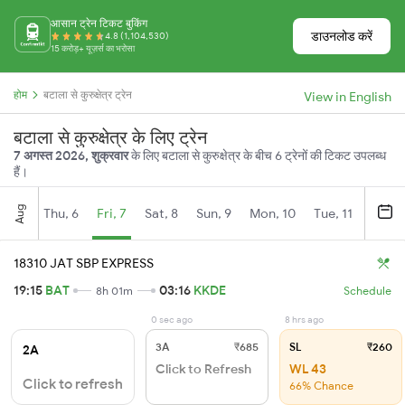
आसान ट्रेन टिकट बुकिंग
डाउनलोड करें
4.8 (1,104,530)
15 करोड़+ यूज़र्स का भरोसा
होम
बटाला से कुरुक्षेत्र ट्रेन
View in English
बटाला से कुरुक्षेत्र के लिए ट्रेन
7 अगस्त 2026, शुक्रवार
के लिए बटाला से कुरुक्षेत्र के बीच 6 ट्रेनों की टिकट उपलब्ध
हैं।
Aug
Thu, 6
Fri, 7
Sat, 8
Sun, 9
Mon, 10
Tue, 11
Wed, 
18310 JAT SBP EXPRESS
19:15
BAT
03:16
KKDE
8h 01m
Schedule
0 sec ago
8 hrs ago
3A
₹685
SL
₹260
2A
Click to Refresh
WL 43
Click to refresh
66% Chance