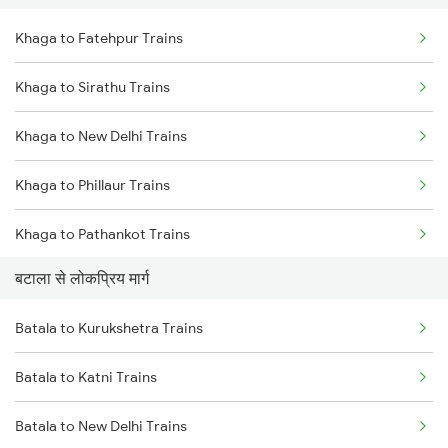
Khaga to Fatehpur Trains
Batala to Panipat Trains
Khaga to Sirathu Trains
Batala to Kurukshetra Trains
Khaga to New Delhi Trains
Batala to Durg Trains
Khaga to Phillaur Trains
Batala to Etawah Trains
Khaga to Pathankot Trains
बटाला से लोकप्रिय मार्ग
Khaga to Gurdaspur Trains
Batala to Kurukshetra Trains
Khaga to Amritsar Trains
Batala to Katni Trains
Khaga to Jammu Trains
Batala to New Delhi Trains
Khaga to Laksar Trains