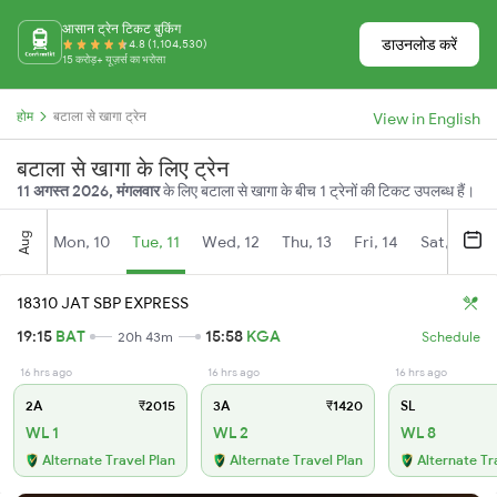
आसान ट्रेन टिकट बुकिंग
डाउनलोड करें
4.8 (1,104,530)
15 करोड़+ यूज़र्स का भरोसा
होम
बटाला से खागा ट्रेन
View in English
बटाला से खागा के लिए ट्रेन
11 अगस्त 2026, मंगलवार
के लिए बटाला से खागा के बीच 1 ट्रेनों की टिकट उपलब्ध हैं।
Aug
Mon, 10
Tue, 11
Wed, 12
Thu, 13
Fri, 14
Sat, 15
18310 JAT SBP EXPRESS
19:15
BAT
15:58
KGA
20h 43m
Schedule
16 hrs ago
16 hrs ago
16 hrs ago
2A
₹2015
3A
₹1420
SL
WL 1
WL 2
WL 8
Alternate Travel Plan
Alternate Travel Plan
Alternate Tr