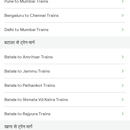
Pune to Mumbai Trains
Bengaluru to Chennai Trains
Delhi to Mumbai Trains
बटाला से ट्रेन मार्ग
Mumbai to Pune Trains
Batala to Amritsar Trains
Delhi to Jammu Trains
Batala to Jammu Trains
Mumbai to Delhi Trains
Batala to Pathankot Trains
Mumbai to Goa Trains
Batala to Shmata Vd Katra Trains
Chennai to Coimbatore Trains
Batala to Rajpura Trains
खागा से ट्रेन मार्ग
Batala to New Delhi Trains