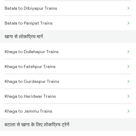
Batala to Dibiyapur Trains
Khaga to Moradabad Trains
Batala to Panipat Trains
Khaga to Meerut Trains
खागा से लोकप्रिय मार्ग
Batala to Pathankot Trains
Khaga to Dehradun Trains
Khaga to Dullahapur Trains
Batala to Rajpura Trains
Khaga to Dullahapur Trains
Khaga to Fatehpur Trains
Batala to Shikohabad Trains
Khaga to Gurdaspur Trains
Batala to Shmata Vd Katra Trains
Khaga to Haridwar Trains
Batala to Jamshedpur Trains
Khaga to Jammu Trains
Batala to Tori Trains
बटाला से खागा के लिए लोकप्रिय ट्रेनें
Khaga to Laksar Trains
Batala to Fatehpur Trains