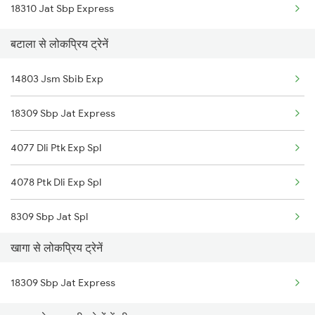
18310 Jat Sbp Express
Khaga to Moradabad Trains
बटाला से लोकप्रिय ट्रेनें
Khaga to Meerut Trains
14803 Jsm Sbib Exp
Khaga to New Delhi Trains
18309 Sbp Jat Express
Khaga to Phillaur Trains
4077 Dli Ptk Exp Spl
Khaga to Pathankot Trains
4078 Ptk Dli Exp Spl
Khaga to Sambalpur Trains
8309 Sbp Jat Spl
Khaga to Jamshedpur Trains
खागा से लोकप्रिय ट्रेनें
8310 Jat Sbp Spl
18309 Sbp Jat Express
9225 Ju Jat Exp Spl