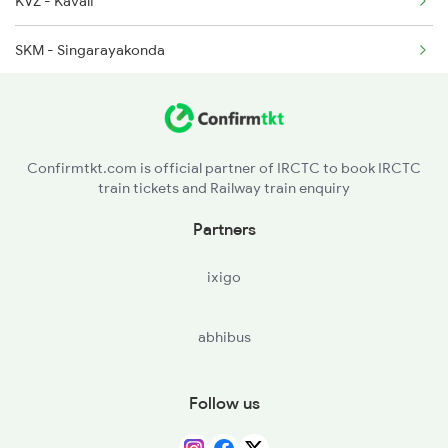
KVZ - Kavali
2728 Hyb Vskp Spl
SKM - Singarayakonda
2739 Garib Rath Spl
TNR - Tanguturu
2740 Garibrath Spl
OGL - Ongole
Confirmtkt.com is official partner of IRCTC to book IRCTC
train tickets and Railway train enquiry
ANB - Ammanabrolu
Partners
CJM - Chinna Ganjam
ixigo
VTM - Vetapalem
abhibus
CLX - Chirala
BPP - Bapatla
Follow us
NDO - Nidubrolu