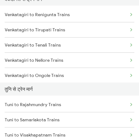
Mumbai to Pune Trains
Venkatagiri to Renigunta Trains
Delhi to Jammu Trains
Venkatagiri to Tirupati Trains
Mumbai to Delhi Trains
Venkatagiri to Tenali Trains
Mumbai to Goa Trains
Venkatagiri to Nellore Trains
Chennai to Coimbatore Trains
Venkatagiri to Ongole Trains
तुनि से ट्रेन मार्ग
Venkatagiri to Bapatla Trains
Tuni to Rajahmundry Trains
Venkatagiri to Vijayawada Trains
Tuni to Samarlakota Trains
Venkatagiri to Singarayakonda Trains
Tuni to Visakhapatnam Trains
Venkatagiri to Hyderabad Trains