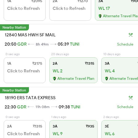
1A
₹2095
2A
₹1270
3A
₹90
Click to Refresh
Click to Refresh
WL 17
Alternate Travel Pl
Nearby Station
12840 MAS HWH SF MAIL
20:50
GDR
05:39
TUNI
8h 49m
Schedule
0 sec ago
20 days ago
10 days ago
1A
₹2175
2A
₹1315
3A
Click to Refresh
WL 2
WL 4
Alternate Travel Plan
Alternate Travel
Nearby Station
18190 ERS TATA EXPRESS
22:30
GDR
09:38
TUNI
11h 08m
Schedule
0 sec ago
1 days ago
2 days ago
2A
₹1315
3A
₹935
3E
Click to Refresh
WL 9
WL 6