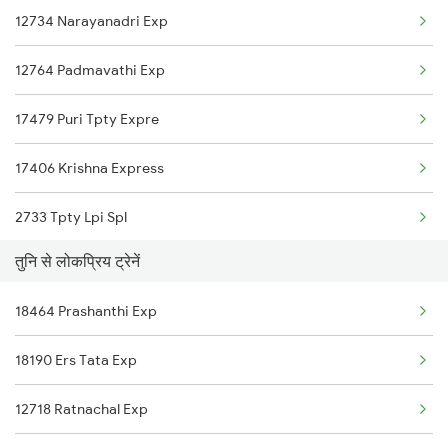
12734 Narayanadri Exp
12764 Padmavathi Exp
17479 Puri Tpty Expre
17406 Krishna Express
2733 Tpty Lpi Spl
तुनि से लोकप्रिय ट्रेनें
2734 Lpi Tpty Spl
18464 Prashanthi Exp
7248 Dmm Ns Spl
18190 Ers Tata Exp
7405 Tpty Adb Spl
12718 Ratnachal Exp
7479 Tpty Puri Spl