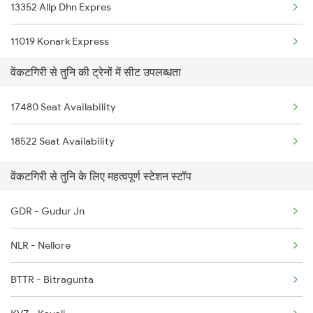
13352 Allp Dhn Expres
7480 Tpty Festvl Spl
11019 Konark Express
17480 Tpty Puri Exp
वेंकटगिरी से तुनि की ट्रेनों में सीट उपलब्धता
17239 Simhadri Exp
17487 Tirumala Exp
17480 Seat Availability
18046 East Coast Exp
17488 Tirumala Exp
18522 Seat Availability
17482 Tpty Bsp Exp
12733 Narayanadri Exp
वेंकटगिरी से तुनि के लिए महत्वपूर्ण स्टेशन स्टॉप
2708 Vskp Ac Dd Spl
GDR - Gudur Jn
2717 Vskp Bza Spl
NLR - Nellore
2718 Bza Vskp Spl
BTTR - Bitragunta
2727 Vskp Sc Sf Spl