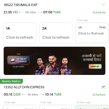
18522 TIRUMALA EXP
21:35
VKI
09:08
TUNI
11h 33m
Schedule
0 sec ago
3A
₹945
1A
2A
Click to Refresh
Click to refresh
Click to refresh
Nearby Station
13352 ALLP DHN EXPRESS
00:15
GDR
10:14
TUNI
9h 59m
Schedule
0 sec ago
0 sec ago
20 days ago