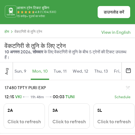
आसान ट्रेन टिकट बुकिंग
डाउनलोड करें
4.8 (1,104,530)
15 करोड़+ यूज़र्स का भरोसा
होम
वेंकटगिरी से तुनि ट्रेन
View in English
वेंकटगिरी से तुनि के लिए ट्रेन
10 अगस्त 2026, सोमवार
के लिए वेंकटगिरी से तुनि के बीच 5 ट्रेनों की टिकट उपलब्ध
हैं।
Aug
Sun, 9
Mon, 10
Tue, 11
Wed, 12
Thu, 13
Fri, 14
S
17480 TPTY PURI EXP
12:15
VKI
00:03
TUNI
11h 48m
Schedule
2A
3A
SL
Click to refresh
Click to refresh
Click to refresh