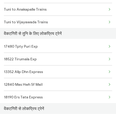
Tuni to Anakapalle Trains
Venkatagiri to Nidadavolu Trains
Tuni to Vijayawada Trains
Venkatagiri to Rajahmundry Trains
वेंकटगिरी से तुनि के लिए लोकप्रिय ट्रेनें
Tuni to Annavaram Trains
Venkatagiri to Anaparthy Trains
17480 Tpty Puri Exp
Tuni to Tadepalligudem Trains
Venkatagiri to Kaikaluru Trains
18522 Tirumala Exp
Tuni to Nidadavolu Trains
13352 Allp Dhn Express
Tuni to Yellamanchili Trains
12840 Mas Hwh Sf Mail
Tuni to Vizianagaram Trains
18190 Ers Tata Express
Tuni to Dwarapudi Trains
वेंकटगिरी से लोकप्रिय ट्रेनें