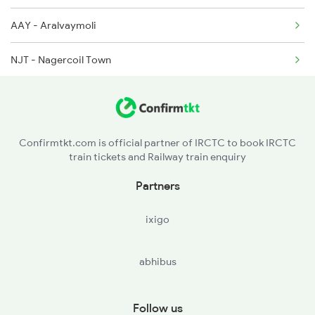
AAY - Aralvaymoli
6649 Maq Ncj Express
NJT - Nagercoil Town
6650 Ncj Maq Express
ERL - Eraniel
6723 Ms Qln Express
Confirmtkt.com is official partner of IRCTC to book IRCTC
train tickets and Railway train enquiry
Partners
ixigo
abhibus
Follow us