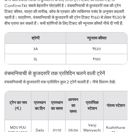
ConfirmTkt सबसे बेहतरीन प्लेटफ़ॉर्म है। वंचमानियाची से कुजदरुरि तक की ट्रेन
टिकट कीमत, यात्रा की तारीख, कोच के प्रकार और व्यक्तिगत पसंद के अनुसार बदलती
रहती है। यात्रीगण, वंचमानियाची से कुजदरुरि की ट्रेन टिकट ₹160 से लेकर ₹530 के
बीच प्राप्त कर सकते हैं। सभी श्रेणियों के लिए टिकट की न्यूनतम कीमतें नीचे दी गयी हैं:
श्रेणी
न्यूनतम कीमत
3A
₹520
SL
₹150
वंचमानियाची से कुजदरुरि तक प्रतिदिन चलने वाली ट्रेनें
वंचमानियाची से कुजदरुरि तक प्रतिदिन कुल 2 ट्रेनें चलती हैं। नीचे विवरण देखें:
य
आगमन
ट्रेन का नाम
प्रस्थान
प्रस्थान
प्रारंभिक
का
गंतव्य स्टेशन
(नं.)
का दिन
का समय
स्टेशन
समय
Vanji
MDU PUU
Kuzhithurai
Daily
01:10
05:06
Maniyachi