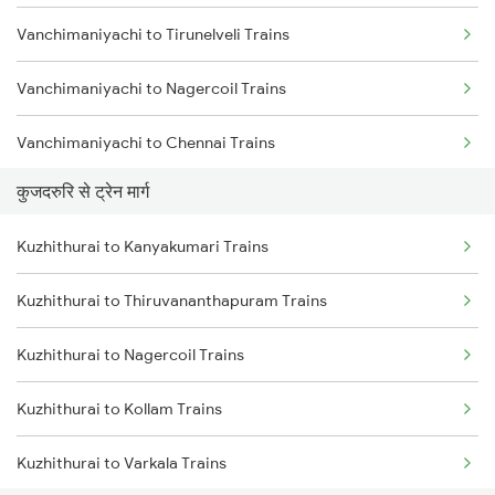
Vanchimaniyachi to Tirunelveli Trains
Mumbai to Goa Trains
Vanchimaniyachi to Nagercoil Trains
Chennai to Coimbatore Trains
Vanchimaniyachi to Chennai Trains
कुजदरुरि से ट्रेन मार्ग
Vanchimaniyachi to Erode Trains
Kuzhithurai to Kanyakumari Trains
Vanchimaniyachi to Chengalpattu Trains
Kuzhithurai to Thiruvananthapuram Trains
Vanchimaniyachi to Gotan Trains
Kuzhithurai to Nagercoil Trains
Vanchimaniyachi to Virudhachalam Trains
Kuzhithurai to Kollam Trains
Vanchimaniyachi to Thiruvananthapuram Trains
Kuzhithurai to Varkala Trains
Vanchimaniyachi to Salem Trains