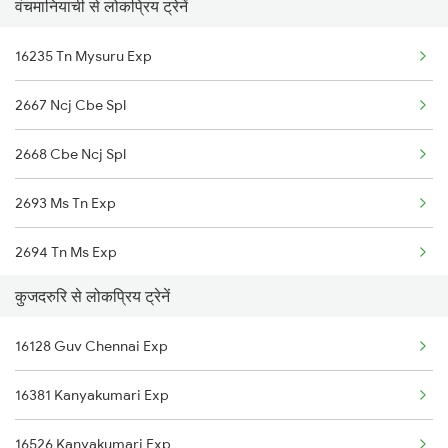
वंचमानियाची से लोकप्रिय ट्रेनें
Vanchimaniyachi to Ernakulam Trains
16235 Tn Mysuru Exp
Vanchimaniyachi to Coimbatore Trains
2667 Ncj Cbe Spl
Vanchimaniyachi to Chengalpattu Trains
2668 Cbe Ncj Spl
2693 Ms Tn Exp
2694 Tn Ms Exp
कुजदरुरि से लोकप्रिय ट्रेनें
6127 Ms Guruvayur Ex
16128 Guv Chennai Exp
6235 Tn Mys Fest Spl
16381 Kanyakumari Exp
6236 Mys Tn Fest Spl
16526 Kanyakumari Exp