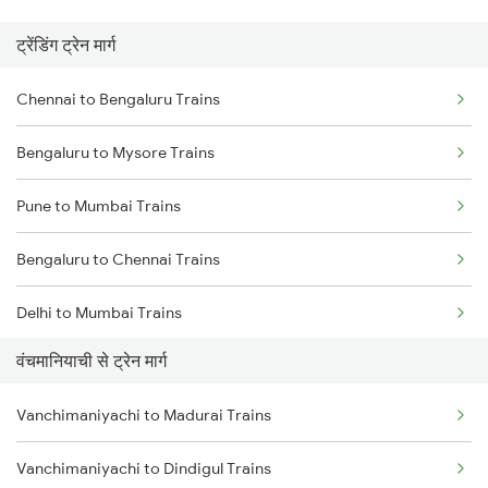
ट्रेंडिंग ट्रेन मार्ग
Chennai to Bengaluru Trains
Bengaluru to Mysore Trains
Pune to Mumbai Trains
Bengaluru to Chennai Trains
Delhi to Mumbai Trains
वंचमानियाची से ट्रेन मार्ग
Mumbai to Pune Trains
Vanchimaniyachi to Madurai Trains
Delhi to Jammu Trains
Vanchimaniyachi to Dindigul Trains
Mumbai to Delhi Trains