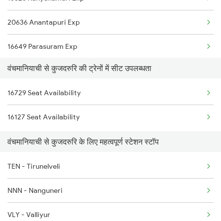
6321 Ncj Cbe Express
20636 Anantapuri Exp
6322 Cbe Ncj Express
16649 Parasuram Exp
6730 Puu Mdu Express
वंचमानियाची से कुजदरुरि की ट्रेनों में सीट उपलब्धता
16730 Puu Mdu Express
6787 Ten Svdk Spl
16729 Seat Availability
2627 Tpj Tvc Exp
6788 Svdk Ten Spl
16127 Seat Availability
2628 Tpj Express
16730 Puu Mdu Express
वंचमानियाची से कुजदरुरि के लिए महत्वपूर्ण स्टेशन स्टॉप
6127 Ms Guruvayur Ex
16321 Ncj Cbe Express
TEN - Tirunelveli
6317 Cape Svdk Exp
NNN - Nanguneri
6318 Svdk Cape Spl
VLY - Valliyur
6605 Maq Ncj Express