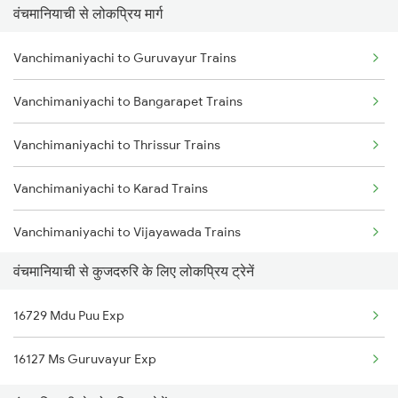
वंचमानियाची से लोकप्रिय मार्ग
Kuzhithurai to Aluva Trains
Vanchimaniyachi to Guruvayur Trains
Kuzhithurai to Ernakulam Trains
Vanchimaniyachi to Bangarapet Trains
Kuzhithurai to Chalakudy Trains
Vanchimaniyachi to Thrissur Trains
Kuzhithurai to Kayamkulam Trains
Vanchimaniyachi to Karad Trains
Kuzhithurai to Parassala Trains
Vanchimaniyachi to Vijayawada Trains
Kuzhithurai to Madurai Trains
वंचमानियाची से कुजदरुरि के लिए लोकप्रिय ट्रेनें
Vanchimaniyachi to Virudhachalam Trains
Kuzhithurai to Tirunelveli Trains
16729 Mdu Puu Exp
Vanchimaniyachi to Chalakudy Trains
Kuzhithurai to Kalletumkara Trains
16127 Ms Guruvayur Exp
Vanchimaniyachi to Gotan Trains