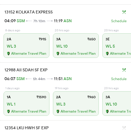
13152 KOLKATA EXPRESS
04:09
SSM
11:19
ASN
7h 10m
Schedule
8 days ago
20 hrs ago
20 hrs ago
2A
₹915
3A
₹650
3E
WL 3
WL 10
WL 5
Alternate Travel Plan
Alternate Travel Plan
Alternate Tr
12988 AII SDAH SF EXP
06:07
SSM
11:51
ASN
5h 44m
Schedule
1 days ago
19 hrs ago
20 hrs ago
1A
₹1590
2A
₹960
3A
WL 1
WL 3
WL 10
Alternate Travel Plan
Alternate Travel Plan
Alternate Tr
12354 LKU HWH SF EXP