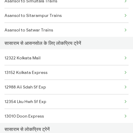
Asansol to Simultala Trains
Sasaram to Rupsa Trains
Asansol to Sitarampur Trains
Sasaram to Bhopal Trains
Asansol to Satwar Trains
Sasaram to Balharshah Trains
सासाराम से आसनसोल के लिए लोकप्रिय ट्रेनें
Asansol to Suri Trains
Sasaram to Bankura Trains
12322 Kolkata Mail
Asansol to Siwan Trains
Sasaram to Vadodara Trains
13152 Kolkata Express
Asansol to Shmata Vd Katra Trains
12988 Aii Sdah Sf Exp
Asansol to Jamshedpur Trains
12354 Lku Hwh Sf Exp
Asansol to Tundla Trains
13010 Doon Express
Asansol to Bihpur Trains
सासाराम से लोकप्रिय ट्रेनें
22308 Bkn Hwh Sf Exp
Asansol to Titlagarh Trains