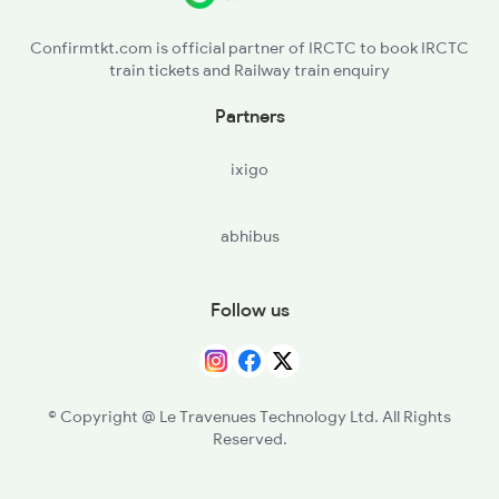
HZD - Hazaribagh Road
Confirmtkt.com is official partner of IRCTC to book IRCTC
train tickets and Railway train enquiry
PSB - Parsabad
Partners
KQR - Koderma
ixigo
PRP - Paharpur
abhibus
TKN - Tankuppa
GAYA - Gaya Jn
Follow us
GRRU - Guraru
RFJ - Rafiganj
© Copyright @ Le Travenues Technology Ltd. All Rights
Reserved.
JHN - Jakhim