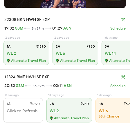
22308 BKN HWH SF EXP
19:32
SSM
01:29
ASN
5h 57m
Schedule
2 days ago
2 days ago
1 days ago
1A
₹1590
2A
₹960
3A
WL 2
WL 6
WL 14
Alternate Travel Plan
Alternate Travel Plan
Alternate Tr
12324 BME HWH SF EXP
20:32
SSM
02:11
ASN
5h 39m
Schedule
0 sec ago
13 days ago
1 days ago
1A
₹1590
2A
₹960
3A
₹69
Click to Refresh
WL 2
WL 6
68% Chance
Alternate Travel Plan