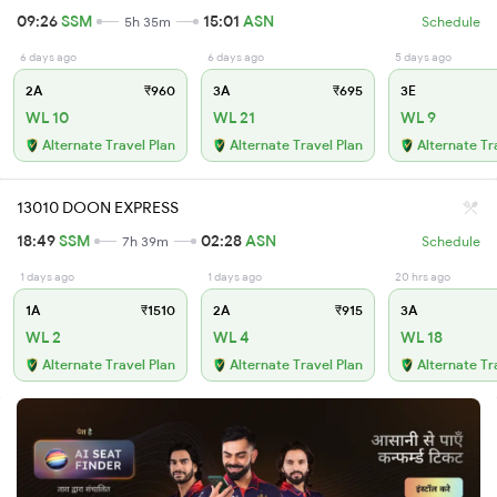
09:26
SSM
15:01
ASN
5h 35m
Schedule
6 days ago
6 days ago
5 days ago
2A
₹960
3A
₹695
3E
WL 10
WL 21
WL 9
Alternate Travel Plan
Alternate Travel Plan
Alternate Tr
13010 DOON EXPRESS
18:49
SSM
02:28
ASN
7h 39m
Schedule
1 days ago
1 days ago
20 hrs ago
1A
₹1510
2A
₹915
3A
WL 2
WL 4
WL 18
Alternate Travel Plan
Alternate Travel Plan
Alternate Tr