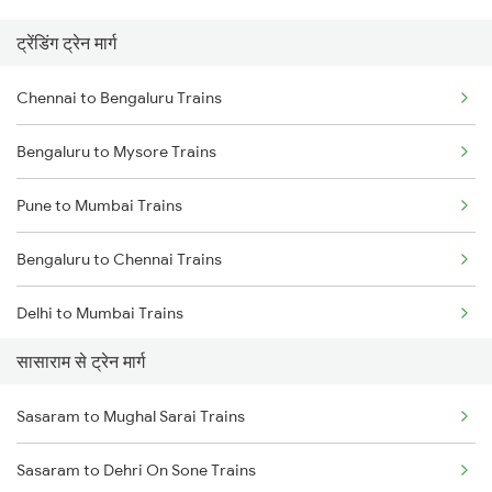
ट्रेंडिंग ट्रेन मार्ग
Chennai to Bengaluru Trains
Bengaluru to Mysore Trains
Pune to Mumbai Trains
Bengaluru to Chennai Trains
Delhi to Mumbai Trains
सासाराम से ट्रेन मार्ग
Mumbai to Pune Trains
Sasaram to Mughal Sarai Trains
Delhi to Jammu Trains
Sasaram to Dehri On Sone Trains
Mumbai to Delhi Trains