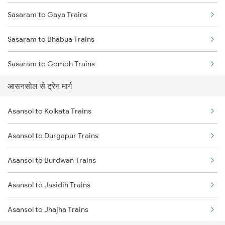
Sasaram to Gaya Trains
Mumbai to Goa Trains
Sasaram to Bhabua Trains
Chennai to Coimbatore Trains
Sasaram to Gomoh Trains
आसनसोल से ट्रेन मार्ग
Sasaram to Koderma Trains
Asansol to Kolkata Trains
Sasaram to Kolkata Trains
Asansol to Durgapur Trains
Sasaram to Dhanbad Trains
Asansol to Burdwan Trains
Sasaram to Kanpur Trains
Asansol to Jasidih Trains
Sasaram to Anugraha N Road Trains
Asansol to Jhajha Trains
Sasaram to Varanasi Trains