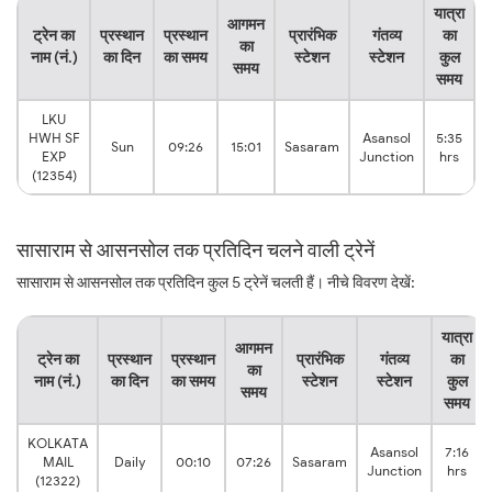
यात्रा
आगमन
ट्रेन का
प्रस्थान
प्रस्थान
प्रारंभिक
गंतव्य
का
का
नाम (नं.)
का दिन
का समय
स्टेशन
स्टेशन
कुल
समय
समय
LKU
HWH SF
Asansol
5:35
Sun
09:26
15:01
Sasaram
EXP
Junction
hrs
(12354)
सासाराम से आसनसोल तक प्रतिदिन चलने वाली ट्रेनें
सासाराम से आसनसोल तक प्रतिदिन कुल 5 ट्रेनें चलती हैं। नीचे विवरण देखें:
यात्रा
आगमन
ट्रेन का
प्रस्थान
प्रस्थान
प्रारंभिक
गंतव्य
का
का
नाम (नं.)
का दिन
का समय
स्टेशन
स्टेशन
कुल
समय
समय
KOLKATA
Asansol
7:16
MAIL
Daily
00:10
07:26
Sasaram
Junction
hrs
(12322)