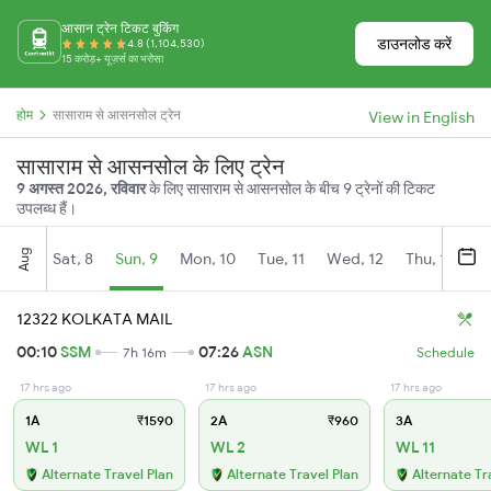
आसान ट्रेन टिकट बुकिंग
डाउनलोड करें
4.8 (1,104,530)
15 करोड़+ यूज़र्स का भरोसा
होम
सासाराम से आसनसोल ट्रेन
View in English
सासाराम से आसनसोल के लिए ट्रेन
9 अगस्त 2026, रविवार
के लिए सासाराम से आसनसोल के बीच 9 ट्रेनों की टिकट
उपलब्ध हैं।
Aug
Sat, 8
Sun, 9
Mon, 10
Tue, 11
Wed, 12
Thu, 13
Fr
12322 KOLKATA MAIL
00:10
SSM
07:26
ASN
7h 16m
Schedule
17 hrs ago
17 hrs ago
17 hrs ago
1A
₹1590
2A
₹960
3A
WL 1
WL 2
WL 11
Alternate Travel Plan
Alternate Travel Plan
Alternate Tr