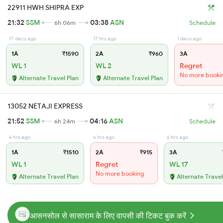
22911 HWH SHIPRA EXP
21:32
SSM
03:38
ASN
6h 06m
Schedule
17 days ago
17 hrs ago
1 days ago
1A
₹1590
2A
₹960
3A
WL 1
WL 2
Regret
No more booki
Alternate Travel Plan
Alternate Travel Plan
13052 NETAJI EXPRESS
21:52
SSM
04:16
ASN
6h 24m
Schedule
6 hrs ago
6 hrs ago
6 hrs ago
1A
₹1510
2A
₹915
3A
WL 1
Regret
WL 17
No more booking
Alternate Travel Plan
Alternate Travel
आसनसोल से सासाराम के लिए वापसी की टिकट बुक करें