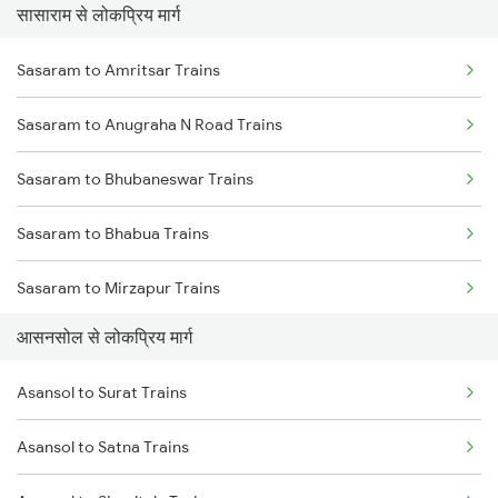
सासाराम से लोकप्रिय मार्ग
Asansol to Chittaranjan Trains
Sasaram to Burdwan Trains
Sasaram to Amritsar Trains
Asansol to Kiul Trains
Sasaram to Anugraha N Road Trains
Asansol to Raniganj Trains
Sasaram to Bhubaneswar Trains
Asansol to Mughal Sarai Trains
Sasaram to Bhabua Trains
Asansol to Dhanbad Trains
Sasaram to Mirzapur Trains
आसनसोल से लोकप्रिय मार्ग
Sasaram to Bareilly Trains
Asansol to Surat Trains
Sasaram to Bhagalpur Trains
Asansol to Satna Trains
Sasaram to Bokaro Steel City Trains