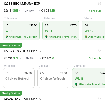
12238 BEGUMPURA EXP
22:15
SRE
01:25
MB
3h 10m
Schedule
11 days ago
11 days ago
2 days ago
1A
₹1270
2A
₹770
3A
WL 1
WL 4
WL 12
Alternate Travel Plan
Alternate Travel Plan
Alternate Tr
Nearby Station
12232 CDG LKO EXPRESS
23:20
SRE
02:59
MB
3h 39m
Schedule
0 sec ago
0 sec ago
6 days ago
1A
₹1270
2A
₹770
3A
₹56
Click to Refresh
Click to Refresh
WL 11
Alternate Travel Pl
Nearby Station
14524 HARIHAR EXPRESS