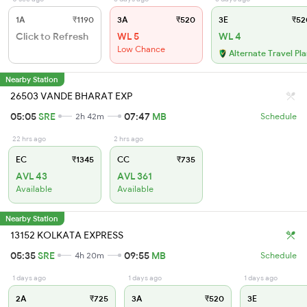
1A
₹1190
3A
₹520
3E
₹52
Click to Refresh
WL 5
WL 4
Low Chance
Alternate Travel Pl
Nearby Station
26503 VANDE BHARAT EXP
05:05
SRE
07:47
MB
2h 42m
Schedule
22 hrs ago
2 hrs ago
EC
₹1345
CC
₹735
AVL 43
AVL 361
Available
Available
Nearby Station
13152 KOLKATA EXPRESS
05:35
SRE
09:55
MB
4h 20m
Schedule
1 days ago
1 days ago
1 days ago
2A
₹725
3A
₹520
3E