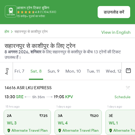
आसान ट्रेन टिकट बुकिंग
डाउनलोड करें
4.8 (1,104,530)
15 करोड़+ यूज़र्स का भरोसा
होम
सहारनपुर से काशीपुर ट्रेन
View in English
सहारनपुर से काशीपुर के लिए ट्रेन
8 अगस्त 2026, शनिवार
के लिए सहारनपुर से काशीपुर के बीच 13 ट्रेनों की टिकट
उपलब्ध हैं।
Aug
Fri, 7
Sat, 8
Sun, 9
Mon, 10
Tue, 11
Wed, 12
Thu
14616 ASR LKU EXPRESS
13:30
SRE
19:05
KPV
5h 35m
Schedule
15 hrs ago
1 days ago
1 days ago
2A
₹725
3A
₹520
3E
WL 3
WL 4
WL 1
Alternate Travel Plan
Alternate Travel Plan
Alternate Tr