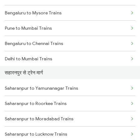
Bengaluru to Mysore Trains
Pune to Mumbai Trains
Bengaluru to Chennai Trains
Delhi to Mumbai Trains
सहारनपुर से ट्रेन मार्ग
Mumbai to Pune Trains
Saharanpur to Yamunanagar Trains
Delhi to Jammu Trains
Saharanpur to Roorkee Trains
Mumbai to Delhi Trains
Saharanpur to Moradabad Trains
Mumbai to Goa Trains
Saharanpur to Lucknow Trains
Chennai to Coimbatore Trains