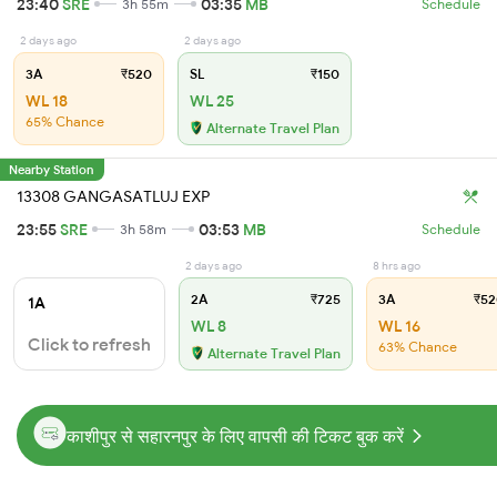
23:40
SRE
03:35
MB
3h 55m
Schedule
2 days ago
2 days ago
3A
₹520
SL
₹150
WL 18
WL 25
65% Chance
Alternate Travel Plan
Nearby Station
13308 GANGASATLUJ EXP
23:55
SRE
03:53
MB
3h 58m
Schedule
2 days ago
8 hrs ago
2A
₹725
3A
₹52
1A
WL 8
WL 16
Click to refresh
63% Chance
Alternate Travel Plan
काशीपुर से सहारनपुर के लिए वापसी की टिकट बुक करें