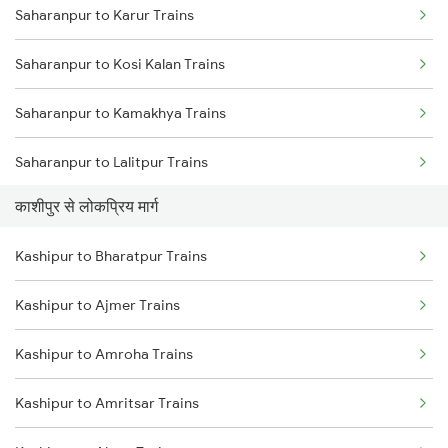
Saharanpur to Karur Trains
Saharanpur to Kosi Kalan Trains
Saharanpur to Kamakhya Trains
Saharanpur to Lalitpur Trains
काशीपुर से लोकप्रिय मार्ग
Saharanpur to Lalgopalganj Trains
Kashipur to Bharatpur Trains
Saharanpur to Lucknow Trains
Kashipur to Ajmer Trains
Saharanpur to Lal Kuan Trains
Kashipur to Amroha Trains
Saharanpur to Laksar Trains
Kashipur to Amritsar Trains
Saharanpur to Chennai Trains