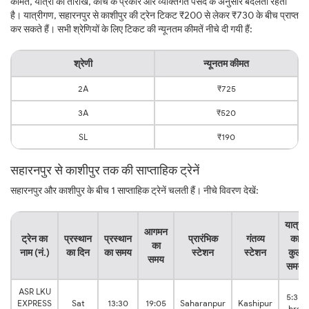
कीमत, यात्रा की तारीख, कोच के प्रकार और व्यक्तिगत पसंद के अनुसार बदलती रहती
है। यात्रीगण, सहारनपुर से काशीपुर की ट्रेन टिकट ₹200 से लेकर ₹730 के बीच प्राप्त
कर सकते हैं। सभी श्रेणियों के लिए टिकट की न्यूनतम कीमतें नीचे दी गयी हैं:
श्रेणी
न्यूनतम कीमत
2A
₹725
3A
₹520
SL
₹190
सहारनपुर से काशीपुर तक की साप्ताहिक ट्रेनें
सहारनपुर और काशीपुर के बीच 1 साप्ताहिक ट्रेनें चलती हैं। नीचे विवरण देखें:
यात्रा
आगमन
ट्रेन का
प्रस्थान
प्रस्थान
प्रारंभिक
गंतव्य
का
का
नाम (नं.)
का दिन
का समय
स्टेशन
स्टेशन
कुल
समय
समय
ASR LKU
5:35
EXPRESS
Sat
13:30
19:05
Saharanpur
Kashipur
hrs