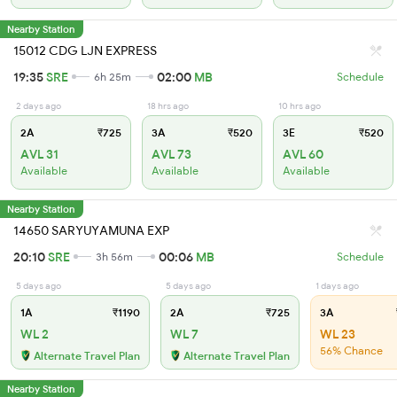
Nearby Station
15012 CDG LJN EXPRESS
19:35
SRE
02:00
MB
6h 25m
Schedule
2 days ago
18 hrs ago
10 hrs ago
2A
₹725
3A
₹520
3E
₹520
AVL 31
AVL 73
AVL 60
Available
Available
Available
Nearby Station
14650 SARYUYAMUNA EXP
20:10
SRE
00:06
MB
3h 56m
Schedule
5 days ago
5 days ago
1 days ago
1A
₹1190
2A
₹725
3A
WL 2
WL 7
WL 23
56% Chance
Alternate Travel Plan
Alternate Travel Plan
Nearby Station