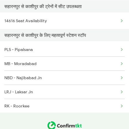
सहारनपुर से काशीपुर की ट्रेनों में सीट उपलब्धता
5314 Rmr Jsm Link Spl
2326 Nldm Koaa Sf Spl
14616 Seat Availability
5356 Rmr Dli Link Spl
2331 Hwh Jat Special
सहारनपुर से काशीपुर के लिए महत्वपूर्ण स्टेशन स्टॉप
5043 Ljn Kgm Spl
2332 Hwh Festival Spl
PLS - Pipalsana
22975 Bdts Rmr Sfast
MB - Moradabad
22976 Rmr Bdts Exp
NBD - Najibabad Jn
25014 Corbet Prk Link
LRJ - Laksar Jn
25036 Rmr Dli Link Ex
RK - Roorkee
12527 Rmr Cdg Sf Exp
12528 Cdg Rmr Sf Exp