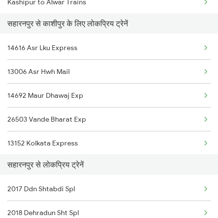
Kashipur to Alwar Trains
Saharanpur to Moradabad Trains
सहारनपुर से काशीपुर के लिए लोकप्रिय ट्रेनें
Kashipur to Beas Trains
14616 Asr Lku Express
Kashipur to Bandikui Trains
13006 Asr Hwh Mail
Kashipur to Vadodara Trains
14692 Maur Dhawaj Exp
Kashipur to Chandigarh Trains
26503 Vande Bharat Exp
13152 Kolkata Express
सहारनपुर से लोकप्रिय ट्रेनें
12326 Gurumukhi Exp
2017 Ddn Shtabdi Spl
14242 Nauchandi Exp
2018 Dehradun Sht Spl
15012 Cdg Ljn Express