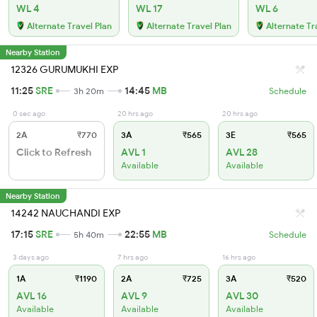
WL 4
WL 17
WL 6
Alternate Travel Plan
Alternate Travel Plan
Alternate Tr
Nearby Station
12326 GURUMUKHI EXP
11:25
SRE
14:45
MB
3h 20m
Schedule
0 sec ago
20 hrs ago
20 hrs ago
2A
₹770
3A
₹565
3E
₹565
Click to Refresh
AVL 1
AVL 28
Available
Available
Nearby Station
14242 NAUCHANDI EXP
17:15
SRE
22:55
MB
5h 40m
Schedule
3 days ago
7 hrs ago
16 hrs ago
1A
₹1190
2A
₹725
3A
₹520
AVL 16
AVL 9
AVL 30
Available
Available
Available