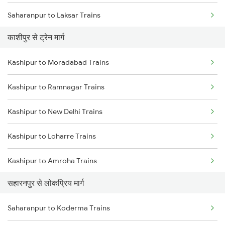
Saharanpur to Laksar Trains
काशीपुर से ट्रेन मार्ग
Saharanpur to Rajpura Trains
Kashipur to Moradabad Trains
Saharanpur to Phagwara Trains
Kashipur to Ramnagar Trains
Saharanpur to Bareilly Trains
Kashipur to New Delhi Trains
Saharanpur to Jalandhar Trains
Kashipur to Loharre Trains
Kashipur to Amroha Trains
सहारनपुर से लोकप्रिय मार्ग
Kashipur to Lal Kuan Trains
Saharanpur to Koderma Trains
Kashipur to Nagda Trains