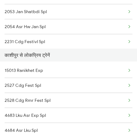
2053 Jan Shatbdi Spl
14650 Saryuyamuna Exp
2054 Asr Hw Jan Spl
12238 Begumpura Exp
2231 Cdg Festivl Spl
12232 Cdg Lko Express
काशीपुर से लोकप्रिय ट्रेनें
2232 Lko Festivl Spl
14524 Harihar Express
15013 Ranikhet Exp
2237 Jat Festival Spl
13308 Gangasatluj Exp
2527 Cdg Fest Spl
2238 Bsb Festival Spl
2528 Cdg Rmr Fest Spl
2317 Koaa Asr Spl
4683 Lku Asr Exp Spl
2318 Asr Koaa Sf Spl
4684 Asr Lku Spl
2325 Koaa Nldm Spl