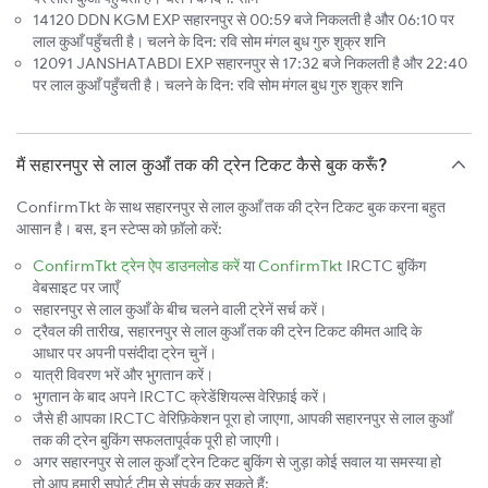
14120 DDN KGM EXP सहारनपुर से 00:59 बजे निकलती है और 06:10 पर
लाल कुआँ पहुँचती है। चलने के दिन: रवि सोम मंगल बुध गुरु शुक्र शनि
12091 JANSHATABDI EXP सहारनपुर से 17:32 बजे निकलती है और 22:40
पर लाल कुआँ पहुँचती है। चलने के दिन: रवि सोम मंगल बुध गुरु शुक्र शनि
मैं सहारनपुर से लाल कुआँ तक की ट्रेन टिकट कैसे बुक करूँ?
ConfirmTkt के साथ सहारनपुर से लाल कुआँ तक की ट्रेन टिकट बुक करना बहुत
आसान है। बस, इन स्टेप्स को फ़ॉलो करें:
ConfirmTkt ट्रेन ऐप डाउनलोड करें
या
ConfirmTkt
IRCTC बुकिंग
वेबसाइट पर जाएँ
सहारनपुर से लाल कुआँ के बीच चलने वाली ट्रेनें सर्च करें।
ट्रैवल की तारीख, सहारनपुर से लाल कुआँ तक की ट्रेन टिकट कीमत आदि के
आधार पर अपनी पसंदीदा ट्रेन चुनें।
यात्री विवरण भरें और भुगतान करें।
भुगतान के बाद अपने IRCTC क्रेडेंशियल्स वेरिफ़ाई करें।
जैसे ही आपका IRCTC वेरिफ़िकेशन पूरा हो जाएगा, आपकी सहारनपुर से लाल कुआँ
तक की ट्रेन बुकिंग सफलतापूर्वक पूरी हो जाएगी।
अगर सहारनपुर से लाल कुआँ ट्रेन टिकट बुकिंग से जुड़ा कोई सवाल या समस्या हो
तो आप हमारी सपोर्ट टीम से संपर्क कर सकते हैं: