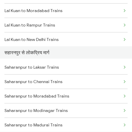
Lal Kuan to Moradabad Trains
Saharanpur to Jalandhar Trains
Lal Kuan to Rampur Trains
Lal Kuan to New Delhi Trains
सहारनपुर से लोकप्रिय मार्ग
Lal Kuan to Bareilly Trains
Saharanpur to Laksar Trains
Lal Kuan to Bilaspur Trains
Saharanpur to Chennai Trains
Lal Kuan to Baheri Trains
Saharanpur to Moradabad Trains
Saharanpur to Modinagar Trains
Saharanpur to Madurai Trains