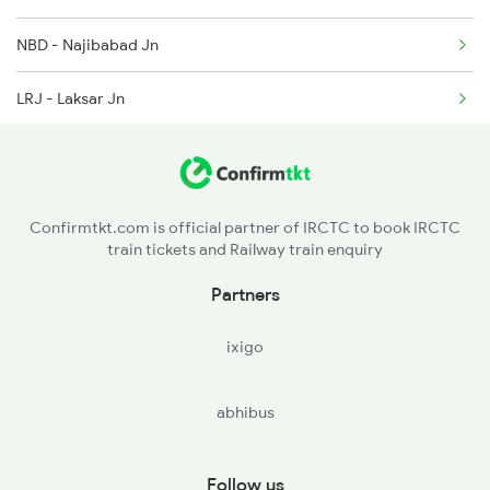
NBD - Najibabad Jn
4667 Kgm Garib Rath
LRJ - Laksar Jn
4683 Lku Asr Exp Spl
RK - Roorkee
4684 Asr Lku Spl
4689 Jammu Garib Rath
Confirmtkt.com is official partner of IRCTC to book IRCTC
train tickets and Railway train enquiry
Partners
ixigo
abhibus
Follow us