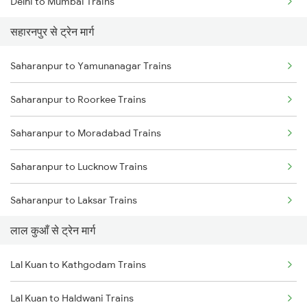
Delhi to Mumbai Trains
सहारनपुर से ट्रेन मार्ग
Mumbai to Pune Trains
Saharanpur to Yamunanagar Trains
Delhi to Jammu Trains
Saharanpur to Roorkee Trains
Mumbai to Delhi Trains
Saharanpur to Moradabad Trains
Mumbai to Goa Trains
Saharanpur to Lucknow Trains
Chennai to Coimbatore Trains
Saharanpur to Laksar Trains
लाल कुआँ से ट्रेन मार्ग
Saharanpur to Rajpura Trains
Lal Kuan to Kathgodam Trains
Saharanpur to Phagwara Trains
Lal Kuan to Haldwani Trains
Saharanpur to Bareilly Trains