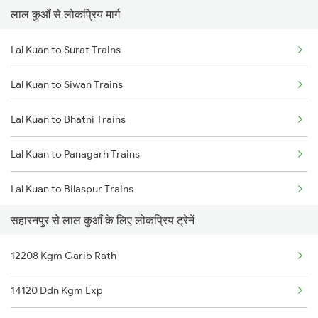
लाल कुआँ से लोकप्रिय मार्ग
Saharanpur to Muzaffarpur Trains
Lal Kuan to Surat Trains
Saharanpur to Mokameh Trains
Lal Kuan to Siwan Trains
Saharanpur to Muzaffarnagar Trains
Lal Kuan to Bhatni Trains
Saharanpur to Meerut Trains
Lal Kuan to Panagarh Trains
Saharanpur to Mathura Trains
Lal Kuan to Bilaspur Trains
Saharanpur to Muradnagar Trains
सहारनपुर से लाल कुआँ के लिए लोकप्रिय ट्रेनें
Lal Kuan to Kota Trains
12208 Kgm Garib Rath
Lal Kuan to Vapi Trains
14120 Ddn Kgm Exp
Lal Kuan to Sonepur Trains