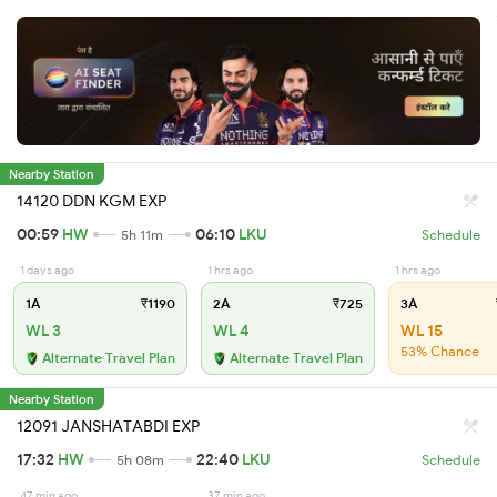
Nearby Station
14120 DDN KGM EXP
00:59
HW
06:10
LKU
5h 11m
Schedule
1 days ago
1 hrs ago
1 hrs ago
1A
₹1190
2A
₹725
3A
WL 3
WL 4
WL 15
53% Chance
Alternate Travel Plan
Alternate Travel Plan
Nearby Station
12091 JANSHATABDI EXP
17:32
HW
22:40
LKU
5h 08m
Schedule
47 min ago
37 min ago