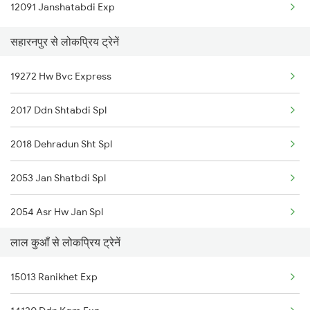
12091 Janshatabdi Exp
Lal Kuan to Asansol Trains
सहारनपुर से लोकप्रिय ट्रेनें
Lal Kuan to Kashipur Trains
19272 Hw Bvc Express
Lal Kuan to Loharre Trains
2017 Ddn Shtabdi Spl
Lal Kuan to Beas Trains
2018 Dehradun Sht Spl
Lal Kuan to Ramnagar Trains
2053 Jan Shatbdi Spl
2054 Asr Hw Jan Spl
लाल कुआँ से लोकप्रिय ट्रेनें
2231 Cdg Festivl Spl
15013 Ranikhet Exp
2232 Lko Festivl Spl