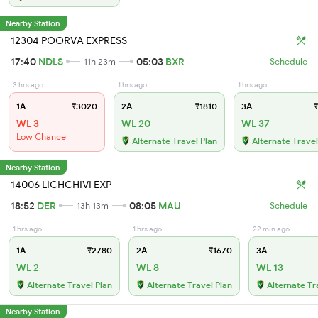
Nearby Station
12304 POORVA EXPRESS
17:40
NDLS
05:03
BXR
11h 23m
Schedule
3 hrs ago
1 hrs ago
1 hrs ago
1A
₹3020
2A
₹1810
3A
₹
WL 3
WL 20
WL 37
Low Chance
Alternate Travel Plan
Alternate Travel
Nearby Station
14006 LICHCHIVI EXP
18:52
DER
08:05
MAU
13h 13m
Schedule
1 hrs ago
1 hrs ago
22 min ago
1A
₹2780
2A
₹1670
3A
WL 2
WL 8
WL 13
Alternate Travel Plan
Alternate Travel Plan
Alternate Tr
Nearby Station