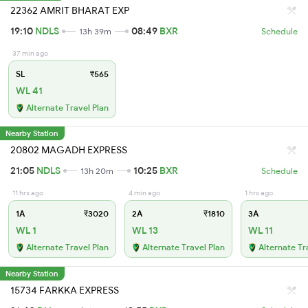
22362 AMRIT BHARAT EXP
19:10
NDLS
08:49
BXR
13h 39m
Schedule
37 min ago
SL
₹565
WL 41
Alternate Travel Plan
Nearby Station
20802 MAGADH EXPRESS
21:05
NDLS
10:25
BXR
13h 20m
Schedule
11 hrs ago
4 min ago
1 hrs ago
1A
₹3020
2A
₹1810
3A
WL 1
WL 13
WL 11
Alternate Travel Plan
Alternate Travel Plan
Alternate Tr
Nearby Station
15734 FARKKA EXPRESS