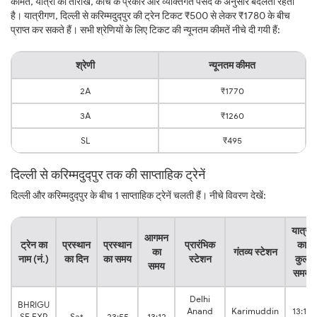
कीमत, यात्रा की तारीख, कोच के प्रकार और व्यक्तिगत पसंद के अनुसार बदलती रहती
है। यात्रीगण, दिल्ली से करिम्मदुद्पुर की ट्रेन टिकट ₹500 से लेकर ₹1780 के बीच
प्राप्त कर सकते हैं। सभी श्रेणियों के लिए टिकट की न्यूनतम कीमतें नीचे दी गयी हैं:
श्रेणी
न्यूनतम कीमत
2A
₹1770
3A
₹1260
SL
₹495
दिल्ली से करिम्मदुद्पुर तक की साप्ताहिक ट्रेनें
दिल्ली और करिम्मदुद्पुर के बीच 1 साप्ताहिक ट्रेनें चलती हैं। नीचे विवरण देखें:
यात्रा
आगमन
ट्रेन का
प्रस्थान
प्रस्थान
प्रारंभिक
का
का
गंतव्य स्टेशन
नाम (नं.)
का दिन
का समय
स्टेशन
कुल
समय
समय
Delhi
BHRIGU
Anand
Karimuddin
13:17
SF EXP
Sat
23:55
13:12