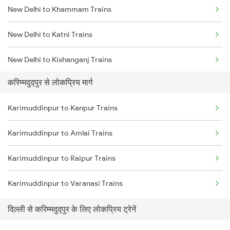
New Delhi to Khammam Trains
New Delhi to Katni Trains
New Delhi to Kishanganj Trains
करिम्मदुद्पुर से लोकप्रिय मार्ग
New Delhi to Khanna Trains
Karimuddinpur to Kanpur Trains
New Delhi to Kanchausi Trains
Karimuddinpur to Amlai Trains
New Delhi to Khandwa Trains
Karimuddinpur to Raipur Trains
New Delhi to Kokrajhar Trains
Karimuddinpur to Varanasi Trains
New Delhi to Khusrupur Trains
दिल्ली से करिम्मदुद्पुर के लिए लोकप्रिय ट्रेनें
New Delhi to Kolhapur Trains