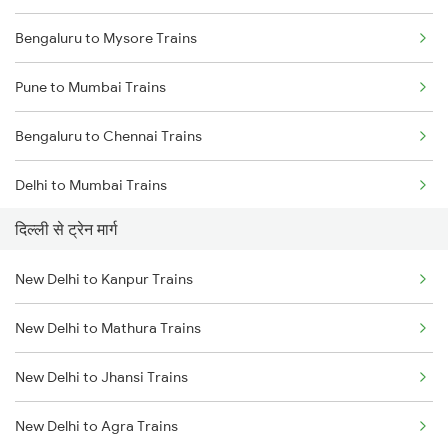
Bengaluru to Mysore Trains
Pune to Mumbai Trains
Bengaluru to Chennai Trains
Delhi to Mumbai Trains
दिल्ली से ट्रेन मार्ग
Mumbai to Pune Trains
New Delhi to Kanpur Trains
Delhi to Jammu Trains
New Delhi to Mathura Trains
Mumbai to Delhi Trains
New Delhi to Jhansi Trains
Mumbai to Goa Trains
New Delhi to Agra Trains
Chennai to Coimbatore Trains