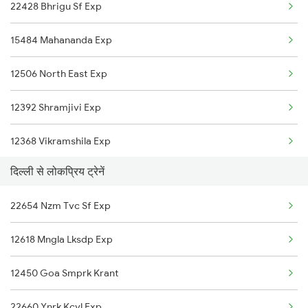
22428 Bhrigu Sf Exp
New Delhi to Kota Trains
15484 Mahananda Exp
New Delhi to Vellore Trains
12506 North East Exp
New Delhi to Kopargaon Trains
12392 Shramjivi Exp
12368 Vikramshila Exp
दिल्ली से लोकप्रिय ट्रेनें
22540 Anvt Mau Sf Exp
22654 Nzm Tvc Sf Exp
12436 Jyg Garib Rath
12618 Mngla Lksdp Exp
12304 Poorva Express
12450 Goa Smprk Krant
14006 Lichchivi Exp
22660 Ynrk Kcvl Exp