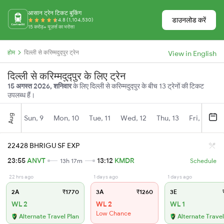
आसान ट्रेन टिकट बुकिंग
डाउनलोड करें
4.8 (1,104,530)
15 करोड़+ यूज़र्स का भरोसा
होम
दिल्ली से करिम्मदुद्पुर ट्रेन
View in English
दिल्ली से करिम्मदुद्पुर के लिए ट्रेन
15 अगस्त 2026, शनिवार
के लिए दिल्ली से करिम्मदुद्पुर के बीच 13 ट्रेनों की टिकट
उपलब्ध हैं।
Aug
Sun, 9
Mon, 10
Tue, 11
Wed, 12
Thu, 13
Fri, 14
S
22428 BHRIGU SF EXP
23:55
ANVT
13:12
KMDR
13h 17m
Schedule
22 hrs ago
1 days ago
1 days ago
2A
₹1770
3A
₹1260
3E
₹
WL 2
WL 2
WL 1
Low Chance
Alternate Travel Plan
Alternate Travel