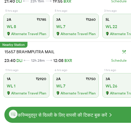
21:40
DLI
19:55
BXR
22h 15m
Schedule
5 hrs ago
5 hrs ago
3 hrs ago
2A
₹1785
3A
₹1260
SL
WL 8
WL 7
WL 22
Alternate Travel Plan
Alternate Travel Plan
Alternate Tr
Nearby Station
15657 BRAHMPUTRA MAIL
23:40
DLI
12:08
BXR
12h 28m
Schedule
11 hrs ago
6 hrs ago
1 hrs ago
1A
₹2920
2A
₹1750
3A
WL 1
WL 7
WL 26
Alternate Travel Plan
Alternate Travel Plan
Alternate Tr
करिम्मदुद्पुर से दिल्ली के लिए वापसी की टिकट बुक करें