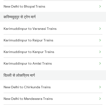
New Delhi to Bhopal Trains
करिम्मदुद्पुर से ट्रेन मार्ग
New Delhi to Mughal Sarai Trains
Karimuddinpur to Varanasi Trains
Karimuddinpur to Raipur Trains
Karimuddinpur to Kanpur Trains
Karimuddinpur to Amlai Trains
दिल्ली से लोकप्रिय मार्ग
New Delhi to Chirkunda Trains
New Delhi to Mandawara Trains