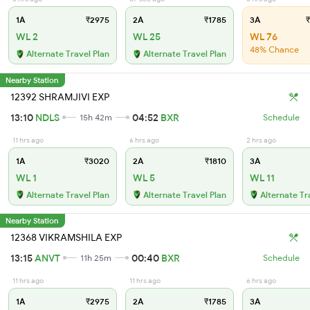
1A
₹2975
2A
₹1785
3A
₹
WL 2
WL 25
WL 76
48% Chance
Alternate Travel Plan
Alternate Travel Plan
Nearby Station
12392 SHRAMJIVI EXP
13:10
NDLS
04:52
BXR
15h 42m
Schedule
11 hrs ago
6 hrs ago
2 hrs ago
1A
₹3020
2A
₹1810
3A
WL 1
WL 5
WL 11
Alternate Travel Plan
Alternate Travel Plan
Alternate Tr
Nearby Station
12368 VIKRAMSHILA EXP
13:15
ANVT
00:40
BXR
11h 25m
Schedule
11 hrs ago
11 hrs ago
6 hrs ago
1A
₹2975
2A
₹1785
3A