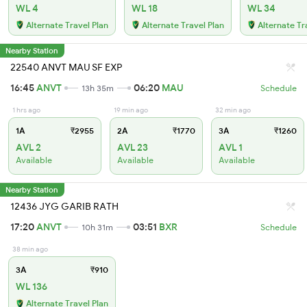
WL 4
WL 18
WL 34
Alternate Travel Plan
Alternate Travel Plan
Alternate Tr
Nearby Station
22540 ANVT MAU SF EXP
16:45
ANVT
06:20
MAU
13h 35m
Schedule
1 hrs ago
19 min ago
32 min ago
1A
₹2955
2A
₹1770
3A
₹1260
AVL 2
AVL 23
AVL 1
Available
Available
Available
Nearby Station
12436 JYG GARIB RATH
17:20
ANVT
03:51
BXR
10h 31m
Schedule
38 min ago
3A
₹910
WL 136
Alternate Travel Plan