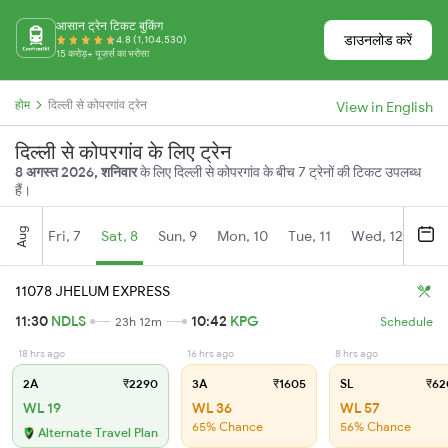
आसान ट्रेन टिकट बुकिंग
डाउनलोड करें
4.8 (1,104,530)
15 करोड़+ यूज़र्स का भरोसा
होम
दिल्ली से कोपरगांव ट्रेन
View in English
दिल्ली से कोपरगांव के लिए ट्रेन
8 अगस्त 2026, शनिवार
के लिए दिल्ली से कोपरगांव के बीच 7 ट्रेनों की टिकट उपलब्ध
हैं।
Aug
Fri, 7
Sat, 8
Sun, 9
Mon, 10
Tue, 11
Wed, 12
Thu
11078 JHELUM EXPRESS
11:30
NDLS
10:42
KPG
23h 12m
Schedule
18 hrs ago
16 hrs ago
8 hrs ago
2A
₹2290
3A
₹1605
SL
₹62
WL 19
WL 36
WL 57
65% Chance
56% Chance
Alternate Travel Plan