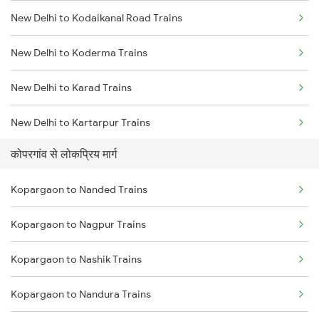
New Delhi to Kodaikanal Road Trains
Kopargaon to Khandwa Trains
New Delhi to Koderma Trains
Kopargaon to Jhansi Trains
New Delhi to Karad Trains
Kopargaon to Nagpur Trains
New Delhi to Kartarpur Trains
Kopargaon to Bhopal Trains
कोपरगांव से लोकप्रिय मार्ग
New Delhi to Khairthal Trains
Kopargaon to Nanded Trains
New Delhi to Khorason Road Trains
Kopargaon to Nagpur Trains
New Delhi to Kurnool Trains
Kopargaon to Nashik Trains
New Delhi to Karur Trains
Kopargaon to Nandura Trains
New Delhi to Kishangarh Trains