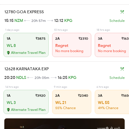
12780 GOA EXPRESS
15:15
NZM
12:12
KPG
20h 57m
Schedule
1 days ago
10 hrs ago
18 hrs ago
1A
₹3875
2A
₹2310
3A
₹163
WL 8
Regret
Regret
No more booking
No more booking
Alternate Travel Plan
12628 KARNATAKA EXP
20:20
NDLS
16:25
KPG
20h 05m
Schedule
14 hrs ago
9 min ago
6 hrs ago
1A
₹3920
2A
₹2340
3A
₹165
WL 3
WL 21
WL 55
55% Chance
49% Chance
Alternate Travel Plan