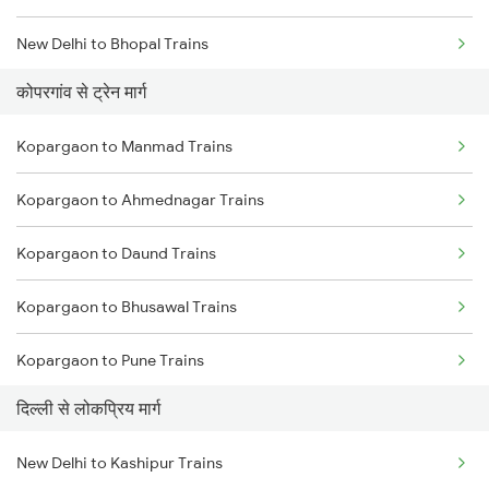
New Delhi to Bhopal Trains
कोपरगांव से ट्रेन मार्ग
New Delhi to Mughal Sarai Trains
Kopargaon to Manmad Trains
Kopargaon to Ahmednagar Trains
Kopargaon to Daund Trains
Kopargaon to Bhusawal Trains
Kopargaon to Pune Trains
दिल्ली से लोकप्रिय मार्ग
Kopargaon to Itarsi Trains
New Delhi to Kashipur Trains
Kopargaon to Jalgaon Trains