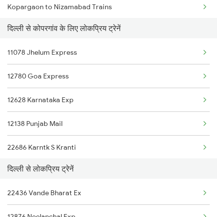
Kopargaon to Nizamabad Trains
New Delhi to Kesinga Trains
दिल्ली से कोपरगांव के लिए लोकप्रिय ट्रेनें
Kopargaon to Purna Trains
New Delhi to Kosi Kalan Trains
11078 Jhelum Express
Kopargaon to Pulgaon Trains
New Delhi to Kumta Trains
12780 Goa Express
Kopargaon to Patna Trains
12628 Karnataka Exp
Kopargaon to Isri Trains
12138 Punjab Mail
Kopargaon to Panipat Trains
22686 Karntk S Kranti
Kopargaon to Pune Trains
दिल्ली से लोकप्रिय ट्रेनें
12716 Sachkhand Exp
Kopargaon to Puri Trains
22436 Vande Bharat Ex
11058 Asr Csmt Exp
Kopargaon to Raipur Trains
12876 Neelanchal Exp