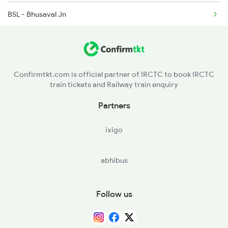
BSL - Bhusaval Jn
BAU - Burhanpur
KNW - Khandwa
Confirmtkt.com is official partner of IRCTC to book IRCTC
train tickets and Railway train enquiry
CAER - Chhanera
Partners
HD - Harda
ixigo
TBN - Timarni
abhibus
BPF - Banapura
ET - Itarsi Jn
Follow us
NDPM - Narmadapuram