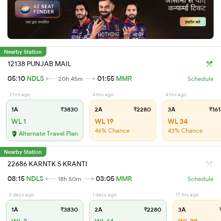
Nearby Station
12138 PUNJAB MAIL
05:10
NDLS
01:55
MMR
20h 45m
Schedule
3 hrs ago
4 hrs ago
4 hrs ago
1A
₹3830
2A
₹2280
3A
₹161
WL 1
WL 19
WL 34
46% Chance
43% Chance
Alternate Travel Plan
Nearby Station
22686 KARNTK S KRANTI
08:15
NDLS
03:05
MMR
18h 50m
Schedule
3 days ago
1 days ago
17 hrs ago
1A
₹3830
2A
₹2280
3A
₹