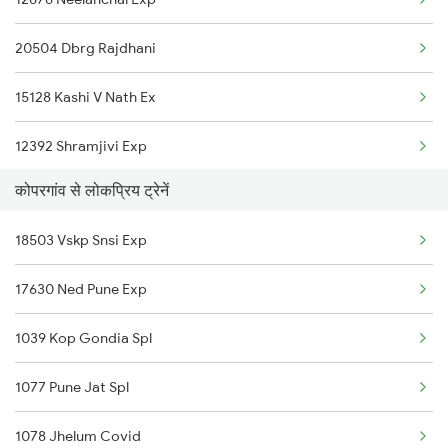
20504 Dbrg Rajdhani
15128 Kashi V Nath Ex
12392 Shramjivi Exp
कोपरगांव से लोकप्रिय ट्रेनें
22416 Vande Bharat Ex
18503 Vskp Snsi Exp
14016 Sadhbhawna Exp
17630 Ned Pune Exp
12382 Poorva Express
1039 Kop Gondia Spl
22542 Bsbs Garib Rath
1077 Pune Jat Spl
1057 Csmt Asr Special
1078 Jhelum Covid
1058 Asr Csmt Spl