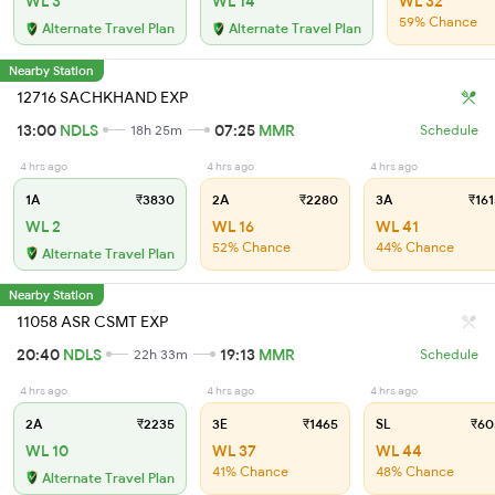
WL 3
WL 14
WL 32
59% Chance
Alternate Travel Plan
Alternate Travel Plan
Nearby Station
12716 SACHKHAND EXP
13:00
NDLS
07:25
MMR
18h 25m
Schedule
4 hrs ago
4 hrs ago
4 hrs ago
1A
₹3830
2A
₹2280
3A
₹161
WL 2
WL 16
WL 41
52% Chance
44% Chance
Alternate Travel Plan
Nearby Station
11058 ASR CSMT EXP
20:40
NDLS
19:13
MMR
22h 33m
Schedule
4 hrs ago
4 hrs ago
4 hrs ago
2A
₹2235
3E
₹1465
SL
₹60
WL 10
WL 37
WL 44
41% Chance
48% Chance
Alternate Travel Plan