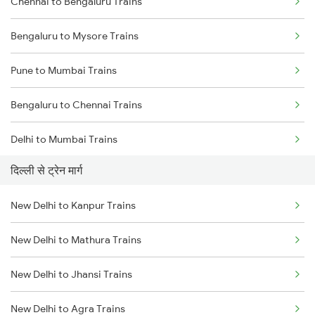
Chennai to Bengaluru Trains
Bengaluru to Mysore Trains
Pune to Mumbai Trains
Bengaluru to Chennai Trains
Delhi to Mumbai Trains
दिल्ली से ट्रेन मार्ग
Mumbai to Pune Trains
New Delhi to Kanpur Trains
Delhi to Jammu Trains
New Delhi to Mathura Trains
Mumbai to Delhi Trains
New Delhi to Jhansi Trains
Mumbai to Goa Trains
New Delhi to Agra Trains
Chennai to Coimbatore Trains