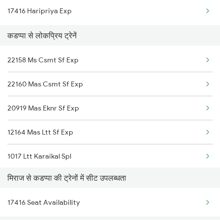
17416 Haripriya Exp
Miraj to Khanapur Trains
Kadapa to Adoni Trains
कडप्पा से लोकप्रिय ट्रेनें
Miraj to Khandwa Trains
Kadapa to Chennai Trains
22158 Ms Csmt Sf Exp
Miraj to Kolhapur Trains
22160 Mas Csmt Sf Exp
Miraj to Kirloskarvadi Trains
20919 Mas Eknr Sf Exp
Miraj to Kopargaon Trains
12164 Mas Ltt Sf Exp
Miraj to Karad Trains
1017 Ltt Karaikal Spl
मिराज से कडप्पा की ट्रेनों में सीट उपलब्धता
1018 Kik Ltt Spl
17416 Seat Availability
1016 Kushinagar Spl