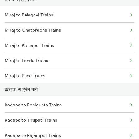
Mumbai to Pune Trains
Miraj to Belagavi Trains
Delhi to Jammu Trains
Miraj to Ghatprabha Trains
Mumbai to Delhi Trains
Miraj to Kolhapur Trains
Mumbai to Goa Trains
Miraj to Londa Trains
Chennai to Coimbatore Trains
Miraj to Pune Trains
कडप्पा से ट्रेन मार्ग
Miraj to Satara Trains
Kadapa to Renigunta Trains
Miraj to Sangli Trains
Kadapa to Tirupati Trains
Miraj to Hubli Trains
Kadapa to Rajampet Trains
Miraj to Karad Trains