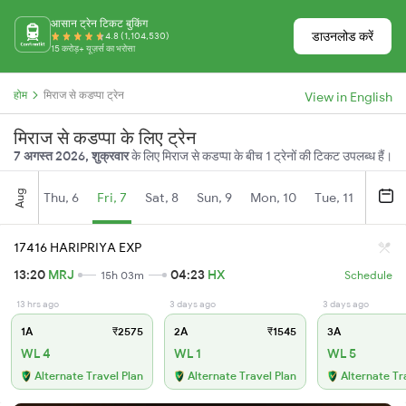
आसान ट्रेन टिकट बुकिंग
डाउनलोड करें
4.8 (1,104,530)
15 करोड़+ यूज़र्स का भरोसा
होम
मिराज से कडप्पा ट्रेन
View in English
मिराज से कडप्पा के लिए ट्रेन
7 अगस्त 2026, शुक्रवार
के लिए मिराज से कडप्पा के बीच 1 ट्रेनों की टिकट उपलब्ध हैं।
Aug
Thu, 6
Fri, 7
Sat, 8
Sun, 9
Mon, 10
Tue, 11
Wed, 
17416 HARIPRIYA EXP
13:20
MRJ
04:23
HX
15h 03m
Schedule
13 hrs ago
3 days ago
3 days ago
1A
₹2575
2A
₹1545
3A
WL 4
WL 1
WL 5
Alternate Travel Plan
Alternate Travel Plan
Alternate Tr