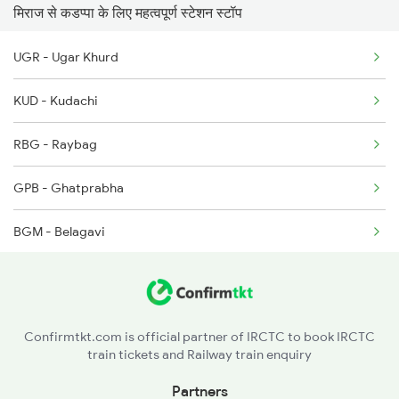
मिराज से कडप्पा के लिए महत्वपूर्ण स्टेशन स्टॉप
2163 Mas Festival Spl
UGR - Ugar Khurd
2164 Mas Ltt Express
KUD - Kudachi
2777 Kcg Maq Spl
RBG - Raybag
2778 Maq Kcg Festspl
GPB - Ghatprabha
2781 Tpty Nzm Spl
BGM - Belagavi
2782 Nzm Tpty Spl
KNP - Khanapur
2793 Tpty Nzb Spl
LD - Londa Jn
2794 Rayalaseema Spl
Confirmtkt.com is official partner of IRCTC to book IRCTC
train tickets and Railway train enquiry
LWR - Alanavar Jn
Partners