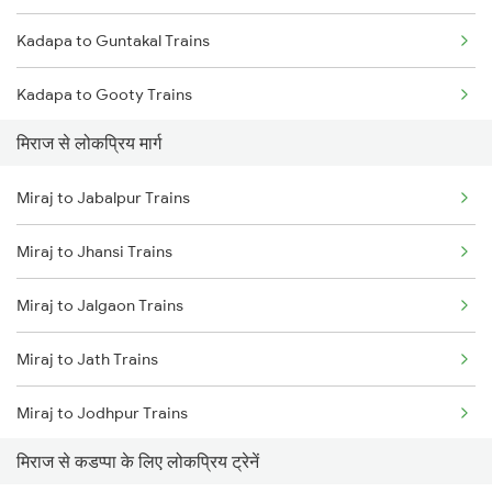
Kadapa to Guntakal Trains
Miraj to Kudchi Trains
Kadapa to Gooty Trains
Miraj to Dharwad Trains
मिराज से लोकप्रिय मार्ग
Kadapa to Tadipatri Trains
Miraj to Raibag Trains
Miraj to Jabalpur Trains
Kadapa to Yerraguntla Trains
Miraj to Thane Trains
Miraj to Jhansi Trains
Kadapa to Koduru Trains
Miraj to Jalgaon Trains
Kadapa to Nandalur Trains
Miraj to Jath Trains
Kadapa to Raichur Trains
Miraj to Jodhpur Trains
Kadapa to Dibbanadoddi Trains
मिराज से कडप्पा के लिए लोकप्रिय ट्रेनें
Miraj to Katni Trains
Kadapa to Arakkonam Trains