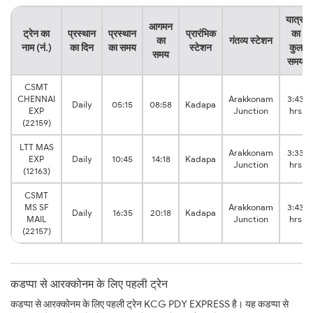
यात्रा
आगमन
ट्रेन का
प्रस्थान
प्रस्थान
प्रारंभिक
का
का
गंतव्य स्टेशन
नाम (नं.)
का दिन
का समय
स्टेशन
कुल
समय
समय
CSMT
CHENNAI
Arakkonam
3:43
Daily
05:15
08:58
Kadapa
EXP
Junction
hrs
(22159)
LTT MAS
Arakkonam
3:33
EXP
Daily
10:45
14:18
Kadapa
Junction
hrs
(12163)
CSMT
MS SF
Arakkonam
3:43
Daily
16:35
20:18
Kadapa
MAIL
Junction
hrs
(22157)
कडप्पा से आरक्कोनम के लिए पहली ट्रेन
कडप्पा से आरक्कोनम के लिए पहली ट्रेन KCG PDY EXPRESS है। यह कडप्पा से