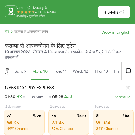
आसान ट्रेन टिकट बुकिंग
डाउनलोड करें
4.8 (1,104,530)
15 करोड़+ यूज़र्स का भरोसा
होम
कडप्पा से आरक्कोनम ट्रेन
View in English
कडप्पा से आरक्कोनम के लिए ट्रेन
10 अगस्त 2026, सोमवार
के लिए कडप्पा से आरक्कोनम के बीच 5 ट्रेनों की टिकट
उपलब्ध हैं।
Aug
Sun, 9
Mon, 10
Tue, 11
Wed, 12
Thu, 13
Fri, 14
S
17653 KCG PDY EXPRESS
01:30
HX
05:28
AJJ
3h 58m
Schedule
2 days ago
2 days ago
1 days ago
2A
₹725
3A
₹520
SL
₹150
WL 26
WL 46
WL 134
49% Chance
57% Chance
39% Chance