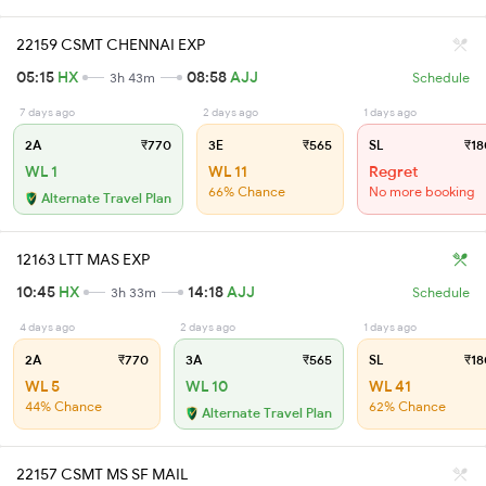
22159 CSMT CHENNAI EXP
05:15
HX
08:58
AJJ
3h 43m
Schedule
7 days ago
2 days ago
1 days ago
2A
₹770
3E
₹565
SL
₹18
WL 1
WL 11
Regret
66% Chance
No more booking
Alternate Travel Plan
12163 LTT MAS EXP
10:45
HX
14:18
AJJ
3h 33m
Schedule
4 days ago
2 days ago
1 days ago
2A
₹770
3A
₹565
SL
₹18
WL 5
WL 10
WL 41
44% Chance
62% Chance
Alternate Travel Plan
22157 CSMT MS SF MAIL