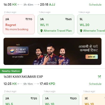
16:35
HX
20:18
AJJ
3h 43m
Schedule
2 days ago
1 days ago
1 days ago
2A
₹770
3A
₹565
SL
Regret
WL 11
WL 20
No more booking
Alternate Travel Plan
Alternate Travel
Nearby Station
16381 KANYAKUMARI EXP
12:25
HX
17:40
KPD
5h 15m
Schedule
2 days ago
1 days ago
1 days ago
2A
₹725
3A
₹520
3E
WL 5
WL 10
WL 10