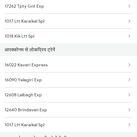
17262 Tpty Gnt Exp
1017 Ltt Karaikal Spl
1018 Kik Ltt Spl
आरक्कोनम से लोकप्रिय ट्रेनें
1016 Kushinagar Spl
16022 Kaveri Express
2163 Mas Festival Spl
16090 Yelagiri Exp
2164 Mas Ltt Express
12608 Lalbagh Exp
2777 Kcg Maq Spl
12640 Brindavan Exp
2778 Maq Kcg Festspl
1017 Ltt Karaikal Spl
2781 Tpty Nzm Spl