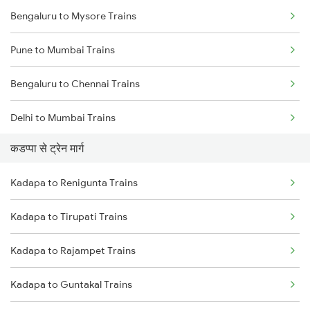
Bengaluru to Mysore Trains
Pune to Mumbai Trains
Bengaluru to Chennai Trains
Delhi to Mumbai Trains
कडप्पा से ट्रेन मार्ग
Mumbai to Pune Trains
Kadapa to Renigunta Trains
Delhi to Jammu Trains
Kadapa to Tirupati Trains
Mumbai to Delhi Trains
Kadapa to Rajampet Trains
Mumbai to Goa Trains
Kadapa to Guntakal Trains
Chennai to Coimbatore Trains