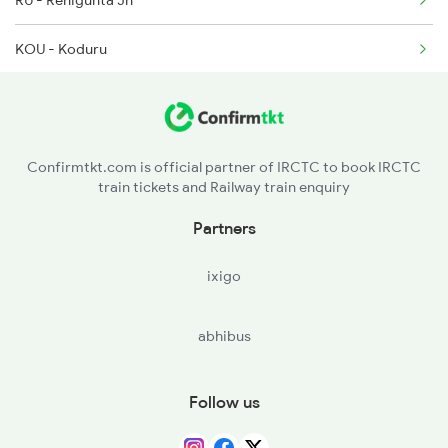
RU - Renigunta Jn
2510 Ghy Bnc Express
KOU - Koduru
RJP - Razampeta
Confirmtkt.com is official partner of IRCTC to book IRCTC
train tickets and Railway train enquiry
Partners
ixigo
abhibus
Follow us