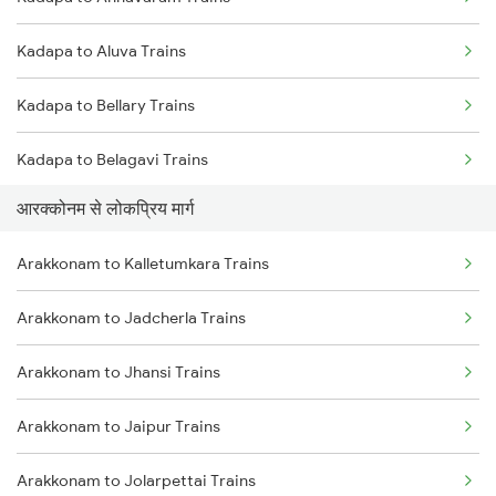
Arakkonam to Bangarapet Trains
Kadapa to Aluva Trains
Kadapa to Bellary Trains
Kadapa to Belagavi Trains
आरक्कोनम से लोकप्रिय मार्ग
Kadapa to Bhopal Trains
Arakkonam to Kalletumkara Trains
Kadapa to Balharshah Trains
Arakkonam to Jadcherla Trains
Kadapa to Vadodara Trains
Arakkonam to Jhansi Trains
Kadapa to Bitragunta Trains
Arakkonam to Jaipur Trains
Kadapa to Vijayawada Trains
Arakkonam to Jolarpettai Trains
Kadapa to Kanyakumari Trains