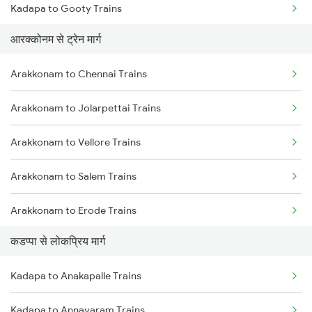
Kadapa to Gooty Trains
आरक्कोनम से ट्रेन मार्ग
Kadapa to Tadipatri Trains
Arakkonam to Chennai Trains
Kadapa to Yerraguntla Trains
Arakkonam to Jolarpettai Trains
Kadapa to Koduru Trains
Arakkonam to Vellore Trains
Kadapa to Nandalur Trains
Arakkonam to Salem Trains
Kadapa to Raichur Trains
Arakkonam to Erode Trains
Kadapa to Dibbanadoddi Trains
कडप्पा से लोकप्रिय मार्ग
Arakkonam to Coimbatore Trains
Kadapa to Chennai Trains
Kadapa to Anakapalle Trains
Arakkonam to Tiruppur Trains
Kadapa to Adoni Trains
Kadapa to Annavaram Trains