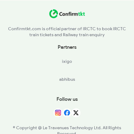
GPB - Ghatprabha
2726 Dwr Sbc Exp
BGM - Belagavi
Confirmtkt.com is official partner of IRCTC to book IRCTC
train tickets and Railway train enquiry
KNP - Khanapur
Partners
LD - Londa Jn
ixigo
LWR - Alanavar Jn
abhibus
DWR - Dharwad
Follow us
© Copyright @ Le Travenues Technology Ltd. All Rights
Reserved.