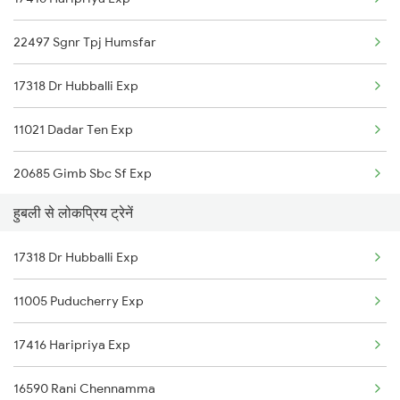
Hubli to Karur Trains
Kolhapur to Londa Trains
22497 Sgnr Tpj Humsfar
Hubli to Kottayam Trains
17318 Dr Hubballi Exp
Hubli to Kudchi Trains
11021 Dadar Ten Exp
Hubli to Khurdha Trains
20685 Gimb Sbc Sf Exp
Hubli to Kazipet Trains
हुबली से लोकप्रिय ट्रेनें
16590 Rani Chennamma
Hubli to Londa Trains
17318 Dr Hubballi Exp
22686 Karntk S Kranti
Hubli to Araladinni Trains
11005 Puducherry Exp
Hubli to Lonavala Trains
17416 Haripriya Exp
16590 Rani Chennamma