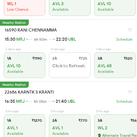
WL 1
AVL 3
AVL 10
Low Chance
Available
Available
Nearby Station
16590 RANI CHENNAMMA
15:30
MRJ
22:20
UBL
6h 50m
Schedule
2 days ago
0 sec ago
1 days ago
1A
₹1190
2A
₹725
3A
₹520
AVL 10
Click to Refresh
AVL 48
Available
Available
Nearby Station
22686 KARNTK S KRANTI
16:35
MRJ
21:40
UBL
5h 05m
Schedule
5 hrs ago
5 hrs ago
5 hrs ago
1A
₹1270
2A
₹770
3A
₹56
AVL 1
AVL 1
WL 2
Available
Available
Alternate Travel Pl