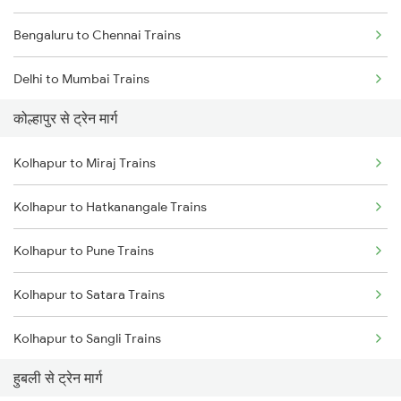
Bengaluru to Chennai Trains
Delhi to Mumbai Trains
कोल्हापुर से ट्रेन मार्ग
Mumbai to Pune Trains
Kolhapur to Miraj Trains
Delhi to Jammu Trains
Kolhapur to Hatkanangale Trains
Mumbai to Delhi Trains
Kolhapur to Pune Trains
Mumbai to Goa Trains
Kolhapur to Satara Trains
Chennai to Coimbatore Trains
Kolhapur to Sangli Trains
हुबली से ट्रेन मार्ग
Kolhapur to Thane Trains