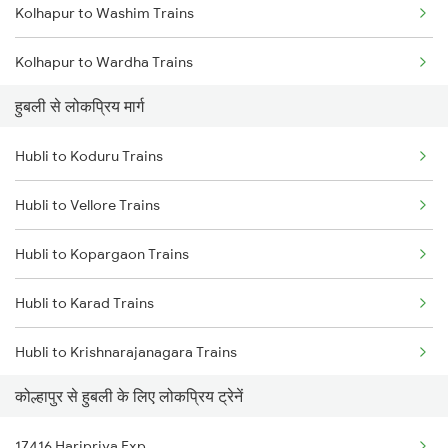
Kolhapur to Washim Trains
Kolhapur to Wardha Trains
हुबली से लोकप्रिय मार्ग
Kolhapur to Yerraguntla Trains
Hubli to Koduru Trains
Kolhapur to Dharwad Trains
Hubli to Vellore Trains
Kolhapur to Nandura Trains
Hubli to Kopargaon Trains
Kolhapur to Bhadohi Trains
Hubli to Karad Trains
Kolhapur to Bhadrachalam Trains
Hubli to Krishnarajanagara Trains
Kolhapur to Tumsar Trains
कोल्हापुर से हुबली के लिए लोकप्रिय ट्रेनें
Hubli to Kurnool Trains
Kolhapur to Hosapete Trains
17416 Haripriya Exp