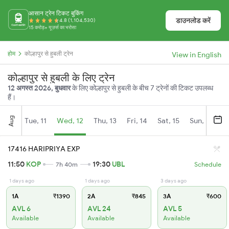
आसान ट्रेन टिकट बुकिंग
डाउनलोड करें
4.8 (1,104,530)
15 करोड़+ यूज़र्स का भरोसा
होम
कोल्हापुर से हुबली ट्रेन
View in English
कोल्हापुर से हुबली के लिए ट्रेन
12 अगस्त 2026, बुधवार
के लिए कोल्हापुर से हुबली के बीच 7 ट्रेनों की टिकट उपलब्ध
हैं।
Aug
Tue, 11
Wed, 12
Thu, 13
Fri, 14
Sat, 15
Sun, 16
M
17416 HARIPRIYA EXP
11:50
KOP
19:30
UBL
7h 40m
Schedule
1 days ago
1 days ago
3 days ago
1A
₹1390
2A
₹845
3A
₹600
AVL 6
AVL 24
AVL 5
Available
Available
Available