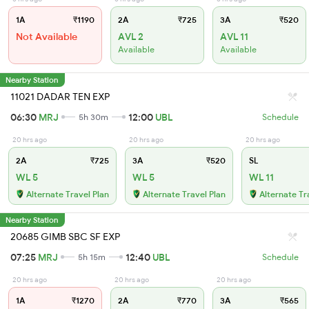
1A
₹1190
2A
₹725
3A
₹520
Not Available
AVL 2
AVL 11
Available
Available
Nearby Station
11021 DADAR TEN EXP
06:30
MRJ
12:00
UBL
5h 30m
Schedule
20 hrs ago
20 hrs ago
20 hrs ago
2A
₹725
3A
₹520
SL
WL 5
WL 5
WL 11
Alternate Travel Plan
Alternate Travel Plan
Alternate Tr
Nearby Station
20685 GIMB SBC SF EXP
07:25
MRJ
12:40
UBL
5h 15m
Schedule
20 hrs ago
20 hrs ago
20 hrs ago
1A
₹1270
2A
₹770
3A
₹565