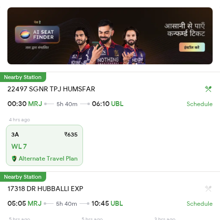
Nearby Station
22497 SGNR TPJ HUMSFAR
00:30
MRJ
06:10
UBL
5h 40m
Schedule
4 hrs ago
3A
₹635
WL 7
Alternate Travel Plan
Nearby Station
17318 DR HUBBALLI EXP
05:05
MRJ
10:45
UBL
5h 40m
Schedule
5 hrs ago
5 hrs ago
3 hrs ago