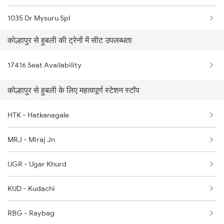
1035 Dr Mysuru Spl
कोल्हापुर से हुबली की ट्रेनों में सीट उपलब्धता
1036 Mys Dr Exp
17416 Seat Availability
2079 Janshatabdi Exp
कोल्हापुर से हुबली के लिए महत्वपूर्ण स्टेशन स्टॉप
2080 Jan Shatabdi Exp
HTK - Hatkanagale
2497 Tpj Humsafar Spl
MRJ - Miraj Jn
2498 Tpj Sgnr Spl
UGR - Ugar Khurd
2629 Sampark Kranti
KUD - Kudachi
2630 Ypr S Krnti Spl
RBG - Raybag
2725 Sbc Dwr Exp