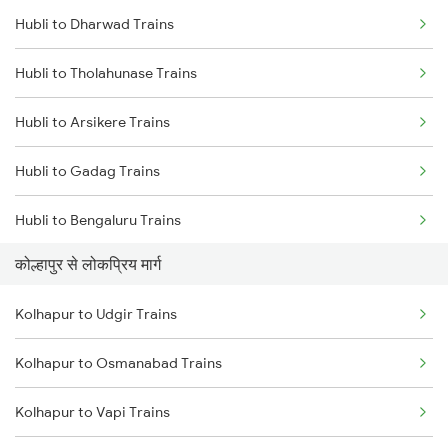
Hubli to Dharwad Trains
Kolhapur to Rukadi Trains
Hubli to Tholahunase Trains
Kolhapur to Kirloskarvadi Trains
Hubli to Arsikere Trains
Hubli to Gadag Trains
Hubli to Bengaluru Trains
कोल्हापुर से लोकप्रिय मार्ग
Hubli to Tumkur Trains
Kolhapur to Udgir Trains
Hubli to Londa Trains
Kolhapur to Osmanabad Trains
Hubli to Haveri Trains
Kolhapur to Vapi Trains