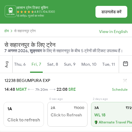
आसान ट्रेन टिकट बुकिंग
डाउनलोड करें
4.8 (1,104,530)
15 करोड़+ यूज़र्स का भरोसा
होम
से सहारनपुर ट्रेन
View in English
से सहारनपुर के लिए ट्रेन
7 अगस्त 2026, शुक्रवार
के लिए से सहारनपुर के बीच 5 ट्रेनों की टिकट उपलब्ध हैं।
Aug
Thu, 6
Fri, 7
Sat, 8
Sun, 9
Mon, 10
Tue, 11
Wed, 
12238 BEGUMPURA EXP
14:48
MSKT
22:08
SRE
7h 20m
Schedule
0 sec ago
2 days ago
2A
₹1000
3A
₹72
1A
Click to Refresh
WL 18
Click to refresh
Alternate Travel Pl