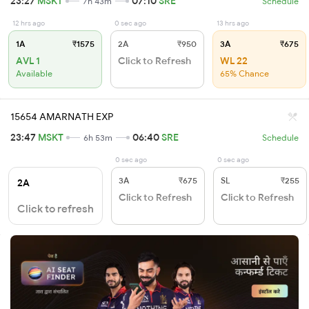
23:27
MSKT
07:10
SRE
7h 43m
Schedule
12 hrs ago
0 sec ago
13 hrs ago
1A
₹1575
2A
₹950
3A
₹675
AVL 1
Click to Refresh
WL 22
Available
65% Chance
15654 AMARNATH EXP
23:47
MSKT
06:40
SRE
6h 53m
Schedule
0 sec ago
0 sec ago
3A
₹675
SL
₹255
2A
Click to Refresh
Click to Refresh
Click to refresh