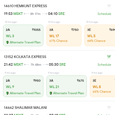
14610 HEMKUNT EXPRESS
19:53
MSKT
04:10
SRE
8h 17m
Schedule
13 hrs ago
13 hrs ago
19 hrs ago
2A
₹1055
3A
₹750
3E
₹69
WL 3
WL 17
WL 5
67% Chance
68% Chance
Alternate Travel Plan
13152 KOLKATA EXPRESS
21:42
MSKT
05:30
SRE
7h 48m
Schedule
9 hrs ago
9 hrs ago
9 hrs ago
2A
₹950
3A
₹675
3E
WL 9
WL 21
WL 8
65% Chance
Alternate Travel Plan
Alternate Travel Plan
14662 SHALIMAR MALANI