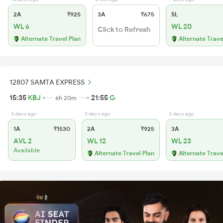
2A
₹925
3A
₹675
SL
WL 6
WL 20
Click to Refresh
Alternate Travel Plan
Alternate Trave
12807 SAMTA EXPRESS
15:35
KBJ
21:55
G
6h 20m
3 days ago
3 days ago
3 days ago
1A
₹1530
2A
₹925
3A
AVL 2
WL 12
WL 23
Available
Alternate Travel Plan
Alternate Trave