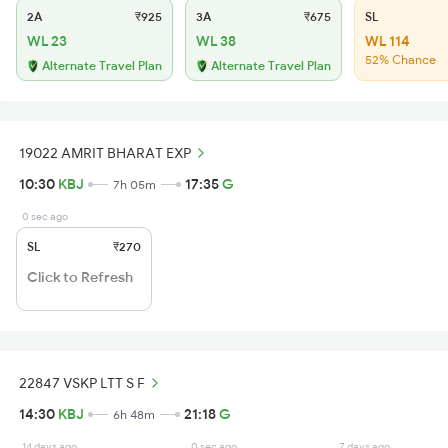
2A
₹925
3A
₹675
SL
WL 23
WL 38
WL 114
52% Chance
Alternate Travel Plan
Alternate Travel Plan
19022 AMRIT BHARAT EXP
10:30
KBJ
17:35
G
7h 05m
0 sec ago
SL
₹270
Click to Refresh
22847 VSKP LTT S F
14:30
KBJ
21:18
G
6h 48m
14 days ago
0 sec ago
7 days ago