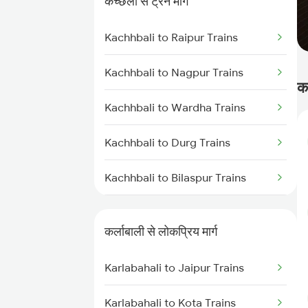
कच्छली से ट्रेन मार्ग
Karlabahali to Nagpur Trains
Kachhbali to Raipur Trains
Karlabahali to Khurdha Trains
Kachhbali to Nagpur Trains
Karlabahali to Parvathipuram
क
Trains
Kachhbali to Wardha Trains
Karlabahali to Rayagada Trains
Kachhbali to Durg Trains
Karlabahali to Sambalpur Trains
Kachhbali to Bilaspur Trains
Karlabahali to Bhubaneswar
Kachhbali to Rajnandgaon Trains
Trains
कर्लाबाली से लोकप्रिय मार्ग
Kachhbali to Warthi Trains
Karlabahali to Balangir Trains
Karlabahali to Jaipur Trains
Kachhbali to Bhusawal Trains
Karlabahali to Durg Trains
Karlabahali to Kota Trains