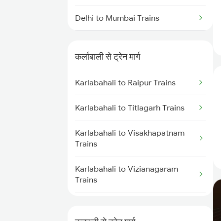
Delhi to Mumbai Trains
Mumbai to Pune Trains
कर्लाबाली से ट्रेन मार्ग
Delhi to Jammu Trains
Karlabahali to Raipur Trains
Mumbai to Delhi Trains
Karlabahali to Titlagarh Trains
Mumbai to Goa Trains
Karlabahali to Visakhapatnam
Chennai to Coimbatore Trains
Trains
Karlabahali to Vizianagaram
Trains
Karlabahali to Puri Trains