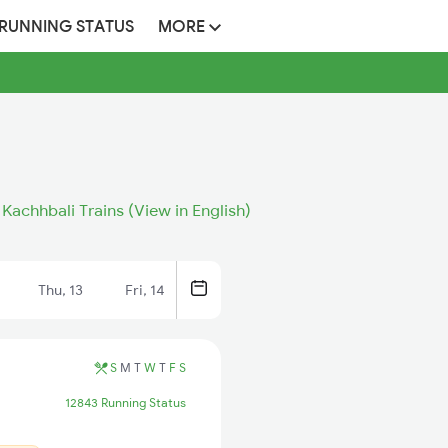
 RUNNING STATUS
MORE
 Kachhbali Trains (View in English)
Thu, 13
Fri, 14
S
M
T
W
T
F
S
12843 Running Status