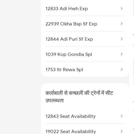
12833 Adi Hwh Exp
2857 Vskp Ltt Spl
22939 Okha Bsp Sf Exp
2858 Vskp Festivl Spl
12844 Adi Puri Sf Exp
2887 Vskp Nzm Special
1039 Kop Gondia Spl
2888 Vskp Festivl Spl
1753 Itr Rewa Spl
2973 Gimb Puri Spl
1754 Rewa Itr Spl
2974 Puri Gimb Spl
कर्लाबाली से कच्छली की ट्रेनों में सीट
2037 Puri Ajmer Spl
उपलब्धता
12808 Samta Express
2038 Aii Puri Sf Spl
12843 Seat Availability
12843 Puri Adi S F
2069 Rig G Spl
19022 Seat Availability