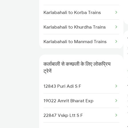
Kachhbali to Bhatapara Trains
Karlabahali to Jalgaon Trains
Karlabahali to Korba Trains
Kachhbali to Akola Trains
Karlabahali to Khurdha Trains
Kachhbali to Dongargarh Trains
Karlabahali to Manmad Trains
Kachhbali to Jharsuguda Trains
Karlabahali to New Delhi Trains
कर्लाबाली से कच्छली के लिए लोकप्रिय
Karlabahali to Nagpur Trains
ट्रेनें
Karlabahali to Norla Road Trains
12843 Puri Adi S F
Karlabahali to Puri Trains
19022 Amrit Bharat Exp
Karlabahali to Raipur Trains
22847 Vskp Ltt S F