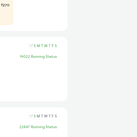
₹270
S
M
T
W
T
F
S
19022 Running Status
S
M
T
W
T
F
S
22847 Running Status