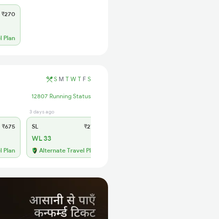
₹270
l Plan
S
M
T
W
T
F
S
12807 Running Status
3 days ago
₹675
SL
₹270
WL 33
l Plan
Alternate Travel Plan