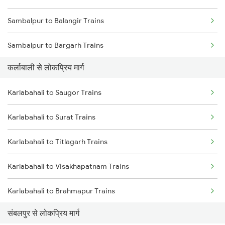
Sambalpur to Balangir Trains
Karlabahali to Bhubaneswar Trains
Sambalpur to Bargarh Trains
Karlabahali to Balangir Trains
कर्लाबाली से लोकप्रिय मार्ग
Sambalpur to Dhenkanal Trains
Karlabahali to Durg Trains
Karlabahali to Saugor Trains
Sambalpur to Redhakhol Trains
Karlabahali to Kachhbali Trains
Karlabahali to Surat Trains
Sambalpur to Titlagarh Trains
Karlabahali to Jalgaon Trains
Karlabahali to Titlagarh Trains
Sambalpur to Talcher Trains
Karlabahali to Visakhapatnam Trains
Sambalpur to Rajgangpur Trains
Karlabahali to Brahmapur Trains
Sambalpur to Khurdha Trains
संबलपुर से लोकप्रिय मार्ग
Karlabahali to Jalgaon Trains
Sambalpur to Barpali Trains