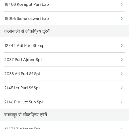
18408 Koraput Puri Exp
Sambalpur to Sunapur Trains
18006 Samaleswari Exp
Sambalpur to Kesinga Trains
कर्लाबाली से लोकप्रिय ट्रेनें
20810 Ned Sbp Sf Exp
Sambalpur to Kothavalasa Trains
12844 Adi Puri Sf Exp
18302 Rgda Sbp Express
Sambalpur to Khurdha Trains
2037 Puri Ajmer Spl
18190 Ers Tata Express
2038 Aii Puri Sf Spl
13352 Allp Dhn Express
2145 Ltt Puri Sf Spl
18108 Jdb Rou Express
2146 Puri Ltt Sup Spl
संबलपुर से लोकप्रिय ट्रेनें
2843 Puri Adi Spl