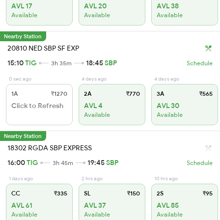
AVL 17
AVL 20
AVL 38
Available
Available
Available
Nearby Station
20810 NED SBP SF EXP
15:10
TIG
18:45
SBP
3h 35m
Schedule
0 sec ago
4 days ago
4 days ago
1A
₹1270
2A
₹770
3A
₹565
Click to Refresh
AVL 4
AVL 30
Available
Available
Nearby Station
18302 RGDA SBP EXPRESS
16:00
TIG
19:45
SBP
3h 45m
Schedule
1 days ago
2 hrs ago
10 hrs ago
CC
₹335
SL
₹150
2S
₹95
AVL 61
AVL 37
AVL 85
Available
Available
Available