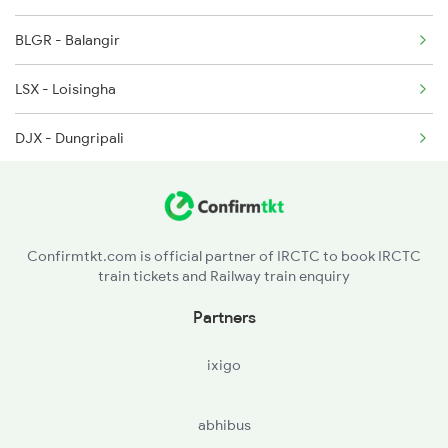
BLGR - Balangir
2094 Ju Puri Sf Spl
LSX - Loisingha
2145 Ltt Puri Sf Spl
DJX - Dungripali
2146 Puri Ltt Sup Spl
BRPL - Barpali
2375 Tbm Jsme Exp
BRGA - Bargarh Road
2376 Jsme Tbm Sf Spl
Confirmtkt.com is official partner of IRCTC to book IRCTC
train tickets and Railway train enquiry
HKG - Hirakud
Partners
ixigo
abhibus