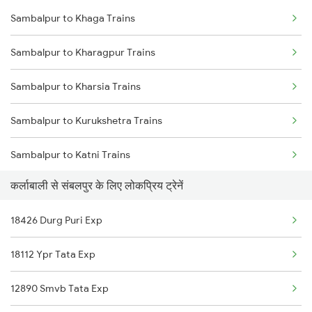
Sambalpur to Khaga Trains
Karlabahali to Vizianagaram Trains
Sambalpur to Boinda Trains
Sambalpur to Kharagpur Trains
Karlabahali to Sainagar Shirdi Trains
Sambalpur to Bamra Trains
Sambalpur to Kharsia Trains
Karlabahali to Parvathipuram Trains
Sambalpur to Kurukshetra Trains
Karlabahali to Nandurbar Trains
Sambalpur to Katni Trains
Karlabahali to Kalakaleswar Trains
कर्लाबाली से संबलपुर के लिए लोकप्रिय ट्रेनें
Sambalpur to Kota Trains
Karlabahali to Tirupati Trains
18426 Durg Puri Exp
Sambalpur to Vellore Trains
18112 Ypr Tata Exp
Sambalpur to Kotapar Road Trains
12890 Smvb Tata Exp
Sambalpur to Khariar Road Trains