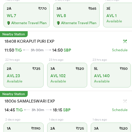
2A
₹770
3A
₹565
3E
WL 7
WL 8
AVL 1
Available
Alternate Travel Plan
Alternate Travel Plan
Nearby Station
18408 KORAPUT PURI EXP
11:50
TIG
14:50
SBP
3h 00m
Schedule
22 hrs ago
23 hrs ago
23 hrs ago
2A
₹725
3A
₹520
SL
₹150
AVL 23
AVL 102
AVL 140
Available
Available
Available
Nearby Station
18006 SAMALESWARI EXP
14:45
TIG
18:15
SBP
3h 30m
Schedule
2 days ago
1 days ago
1 days ago
1A
₹1190
2A
₹725
3A
₹520