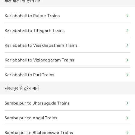
कर्लाबाली से ट्रेन मार्ग
Mumbai to Pune Trains
Karlabahali to Raipur Trains
Delhi to Jammu Trains
Karlabahali to Titlagarh Trains
Mumbai to Delhi Trains
Karlabahali to Visakhapatnam Trains
Mumbai to Goa Trains
Karlabahali to Vizianagaram Trains
Chennai to Coimbatore Trains
Karlabahali to Puri Trains
संबलपुर से ट्रेन मार्ग
Karlabahali to Nagpur Trains
Sambalpur to Jharsuguda Trains
Karlabahali to Khurdha Trains
Sambalpur to Angul Trains
Karlabahali to Parvathipuram Trains
Sambalpur to Bhubaneswar Trains
Karlabahali to Rayagada Trains