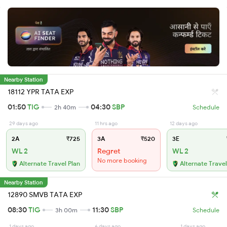
Nearby Station
18112 YPR TATA EXP
01:50
TIG
04:30
SBP
2h 40m
Schedule
29 days ago
11 hrs ago
12 days ago
2A
₹725
3A
₹520
3E
WL 2
Regret
WL 2
No more booking
Alternate Travel Plan
Alternate Travel
Nearby Station
12890 SMVB TATA EXP
08:30
TIG
11:30
SBP
3h 00m
Schedule
1 days ago
6 days ago
1 days ago