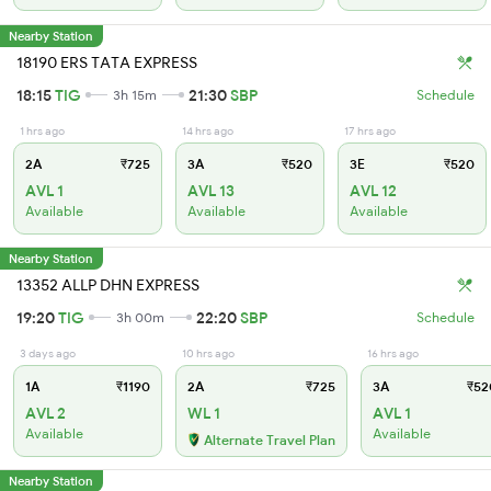
Nearby Station
18190 ERS TATA EXPRESS
18:15
TIG
21:30
SBP
3h 15m
Schedule
1 hrs ago
14 hrs ago
17 hrs ago
2A
₹725
3A
₹520
3E
₹520
AVL 1
AVL 13
AVL 12
Available
Available
Available
Nearby Station
13352 ALLP DHN EXPRESS
19:20
TIG
22:20
SBP
3h 00m
Schedule
3 days ago
10 hrs ago
16 hrs ago
1A
₹1190
2A
₹725
3A
₹52
AVL 2
WL 1
AVL 1
Available
Available
Alternate Travel Plan
Nearby Station