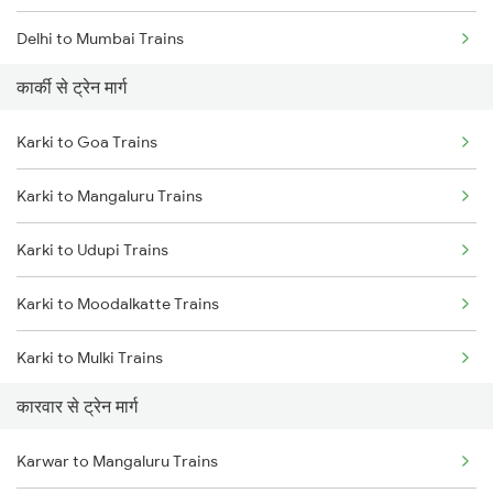
Delhi to Mumbai Trains
कार्की से ट्रेन मार्ग
Mumbai to Pune Trains
Karki to Goa Trains
Delhi to Jammu Trains
Karki to Mangaluru Trains
Mumbai to Delhi Trains
Karki to Udupi Trains
Mumbai to Goa Trains
Karki to Moodalkatte Trains
Chennai to Coimbatore Trains
Karki to Mulki Trains
कारवार से ट्रेन मार्ग
Karki to Thane Trains
Karwar to Mangaluru Trains
Karki to Bhatkal Trains