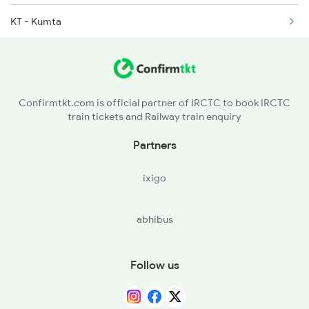
KT - Kumta
2620 Maq Ltt Festspl
Confirmtkt.com is official partner of IRCTC to book IRCTC
train tickets and Railway train enquiry
Partners
ixigo
abhibus
Follow us