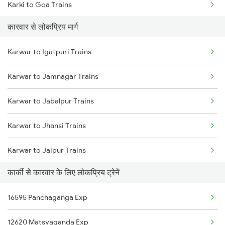
Karki to Goa Trains
कारवार से लोकप्रिय मार्ग
Karki to Mangaluru Trains
Karwar to Igatpuri Trains
Karki to Mulki Trains
Karwar to Jamnagar Trains
Karki to Mysore Trains
Karwar to Jabalpur Trains
Karki to Bengaluru Trains
Karwar to Jhansi Trains
Karwar to Jaipur Trains
कार्की से कारवार के लिए लोकप्रिय ट्रेनें
Karwar to Jodhpur Trains
16595 Panchaganga Exp
Karwar to Puttur Trains
12620 Matsyaganda Exp
Karwar to Kankavali Trains