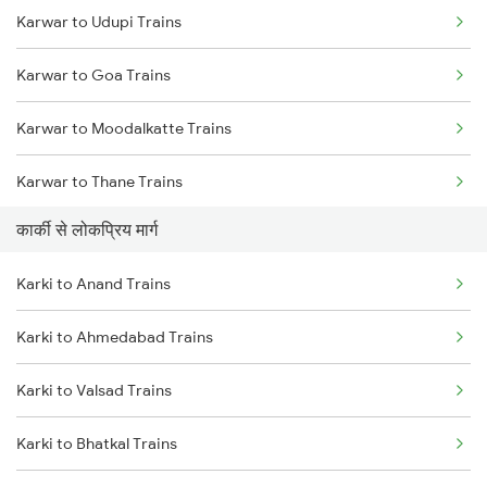
Karwar to Udupi Trains
Karki to Bengaluru Trains
Karwar to Goa Trains
Karki to Ahmedabad Trains
Karwar to Moodalkatte Trains
Karki to Anand Trains
Karwar to Thane Trains
कार्की से लोकप्रिय मार्ग
Karwar to Shoranur Trains
Karki to Anand Trains
Karki to Ahmedabad Trains
Karki to Valsad Trains
Karki to Bhatkal Trains