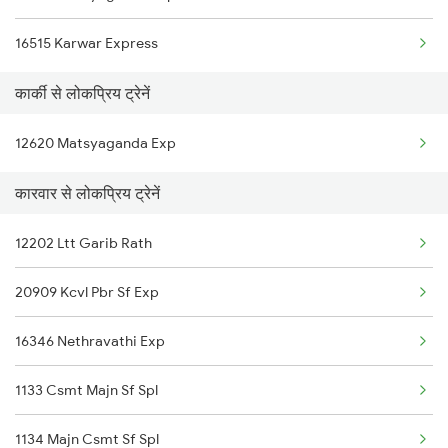
16515 Karwar Express
Karwar to Karur Trains
कार्की से लोकप्रिय ट्रेनें
Karwar to Kishangarh Trains
12620 Matsyaganda Exp
Karwar to Kumta Trains
कारवार से लोकप्रिय ट्रेनें
Karwar to Kottayam Trains
Karwar to Moodalkatte Trains
12202 Ltt Garib Rath
Karwar to Kayamkulam Trains
20909 Kcvl Pbr Sf Exp
16346 Nethravathi Exp
1133 Csmt Majn Sf Spl
1134 Majn Csmt Sf Spl