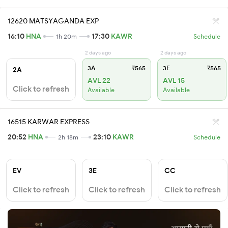
12620 MATSYAGANDA EXP
16:10
HNA
17:30
KAWR
1h 20m
Schedule
2 days ago
2 days ago
3A
₹565
3E
₹565
2A
AVL 22
AVL 15
Click to refresh
Available
Available
16515 KARWAR EXPRESS
20:52
HNA
23:10
KAWR
2h 18m
Schedule
EV
3E
CC
Click to refresh
Click to refresh
Click to refresh