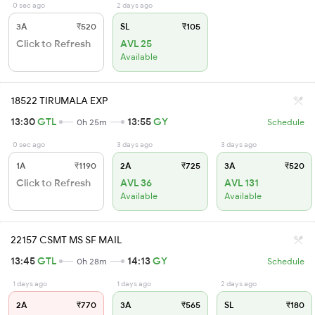
0 sec ago
2 days ago
3A
₹520
SL
₹105
Click to Refresh
AVL 25
Available
18522 TIRUMALA EXP
13:30
GTL
13:55
GY
0h 25m
Schedule
0 sec ago
3 days ago
3 days ago
1A
₹1190
2A
₹725
3A
₹520
Click to Refresh
AVL 36
AVL 131
Available
Available
22157 CSMT MS SF MAIL
13:45
GTL
14:13
GY
0h 28m
Schedule
1 days ago
1 days ago
2 days ago
2A
₹770
3A
₹565
SL
₹180