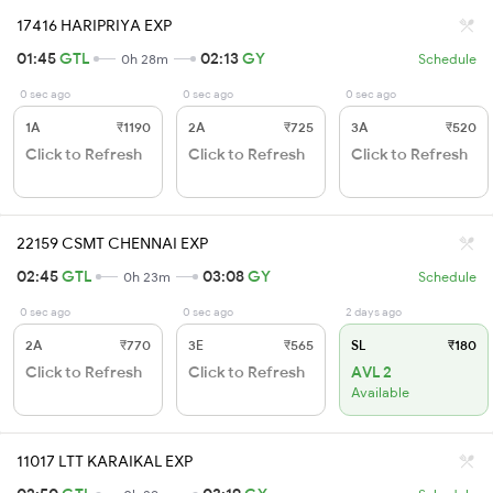
17416 HARIPRIYA EXP
01:45
GTL
02:13
GY
0h 28m
Schedule
0 sec ago
0 sec ago
0 sec ago
1A
₹1190
2A
₹725
3A
₹520
Click to Refresh
Click to Refresh
Click to Refresh
22159 CSMT CHENNAI EXP
02:45
GTL
03:08
GY
0h 23m
Schedule
0 sec ago
0 sec ago
2 days ago
2A
₹770
3E
₹565
SL
₹180
Click to Refresh
Click to Refresh
AVL 2
Available
11017 LTT KARAIKAL EXP