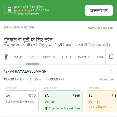
आसान ट्रेन टिकट बुकिंग
डाउनलोड करें
4.8 (1,104,530)
15 करोड़+ यूज़र्स का भरोसा
होम
गुंतकल से गूटी ट्रेन
View in English
गुंतकल से गूटी के लिए ट्रेन
9 अगस्त 2026, रविवार
के लिए गुंतकल से गूटी के बीच 13 ट्रेनों की टिकट उपलब्ध हैं।
Aug
Sat, 8
Sun, 9
Mon, 10
Tue, 11
Wed, 12
Thu, 13
Fr
12794 RAYALASEEMA SF
00:30
GTL
00:53
GY
0h 23m
Schedule
0 sec ago
2 days ago
11 hrs ago
2A
₹770
3A
₹565
SL
₹18
Click to Refresh
WL 30
WL 111
49% Chance
Alternate Travel Plan