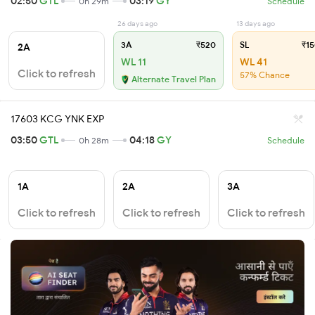
02:50
GTL
03:19
GY
0h 29m
Schedule
26 days ago
13 days ago
3A
₹520
SL
₹15
2A
WL 11
WL 41
Click to refresh
57% Chance
Alternate Travel Plan
17603 KCG YNK EXP
03:50
GTL
04:18
GY
0h 28m
Schedule
1A
2A
3A
Click to refresh
Click to refresh
Click to refresh