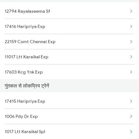
12794 Rayalaseema Sf
Gooty to Jhansi Trains
17416 Haripriya Exp
Gooty to Koppal Trains
22159 Csmt Chennai Exp
Gooty to Pileru Trains
11017 Ltt Karaikal Exp
Gooty to Kudatini Trains
17603 Kcg Ynk Exp
Gooty to Kamareddi Trains
गुंतकल से लोकप्रिय ट्रेनें
18463 Prashanthi Exp
17415 Haripriya Exp
20954 Adi Mas Sfast
1006 Pdy Dr Exp
12163 Ltt Mas Exp
1017 Ltt Karaikal Spl
16381 Kanyakumari Exp