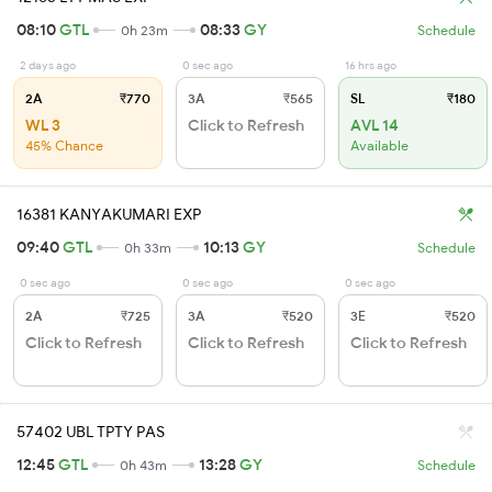
08:10
GTL
08:33
GY
0h 23m
Schedule
2 days ago
0 sec ago
16 hrs ago
2A
₹770
3A
₹565
SL
₹180
WL 3
Click to Refresh
AVL 14
45% Chance
Available
16381 KANYAKUMARI EXP
09:40
GTL
10:13
GY
0h 33m
Schedule
0 sec ago
0 sec ago
0 sec ago
2A
₹725
3A
₹520
3E
₹520
Click to Refresh
Click to Refresh
Click to Refresh
57402 UBL TPTY PAS
12:45
GTL
13:28
GY
0h 43m
Schedule