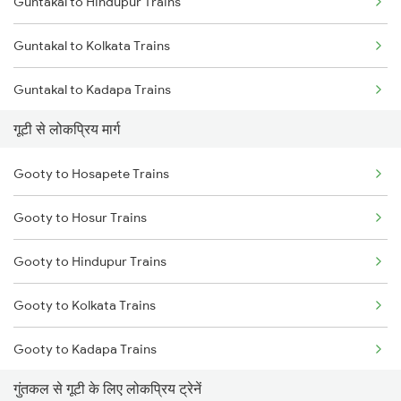
Guntakal to Hindupur Trains
Gooty to Renigunta Trains
Guntakal to Kolkata Trains
Gooty to Yerraguntla Trains
Guntakal to Kadapa Trains
गूटी से लोकप्रिय मार्ग
Guntakal to Jabalpur Trains
Gooty to Hosapete Trains
Guntakal to Jhansi Trains
Gooty to Hosur Trains
Guntakal to Jalgaon Trains
Gooty to Hindupur Trains
Guntakal to Jaipur Trains
Gooty to Kolkata Trains
Guntakal to Jodhpur Trains
Gooty to Kadapa Trains
Guntakal to Kharagpur Trains
गुंतकल से गूटी के लिए लोकप्रिय ट्रेनें
Gooty to Indore Trains