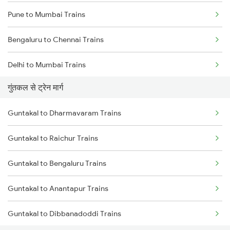
Pune to Mumbai Trains
Bengaluru to Chennai Trains
Delhi to Mumbai Trains
गुंतकल से ट्रेन मार्ग
Mumbai to Pune Trains
Guntakal to Dharmavaram Trains
Delhi to Jammu Trains
Guntakal to Raichur Trains
Mumbai to Delhi Trains
Guntakal to Bengaluru Trains
Mumbai to Goa Trains
Guntakal to Anantapur Trains
Chennai to Coimbatore Trains
Guntakal to Dibbanadoddi Trains