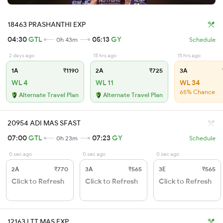
18463 PRASHANTHI EXP
04:30
GTL
05:13
GY
0h 43m
Schedule
2 days ago
15 hrs ago
15 hrs ago
1A
₹1190
2A
₹725
3A
WL 4
WL 11
WL 34
65% Chance
Alternate Travel Plan
Alternate Travel Plan
20954 ADI MAS SFAST
07:00
GTL
07:23
GY
0h 23m
Schedule
0 sec ago
0 sec ago
0 sec ago
2A
₹770
3A
₹565
3E
₹565
Click to Refresh
Click to Refresh
Click to Refresh
12163 LTT MAS EXP