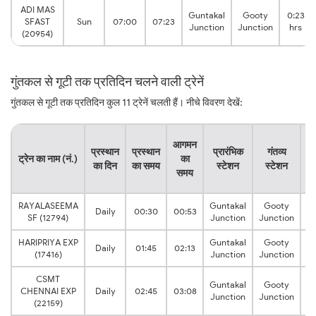
ADI MAS
Guntakal
Gooty
0:23
SFAST
Sun
07:00
07:23
Junction
Junction
hrs
(20954)
गुंतकल से गूटी तक प्रतिदिन चलने वाली ट्रेनें
गुंतकल से गूटी तक प्रतिदिन कुल 11 ट्रेनें चलती हैं। नीचे विवरण देखें:
या
आगमन
प्रस्थान
प्रस्थान
प्रारंभिक
गंतव्य
ट्रेन का नाम (नं.)
का
का दिन
का समय
स्टेशन
स्टेशन
क
समय
स
RAYALASEEMA
Guntakal
Gooty
0
Daily
00:30
00:53
SF (12794)
Junction
Junction
h
HARIPRIYA EXP
Guntakal
Gooty
0
Daily
01:45
02:13
(17416)
Junction
Junction
h
CSMT
Guntakal
Gooty
0
CHENNAI EXP
Daily
02:45
03:08
Junction
Junction
h
(22159)