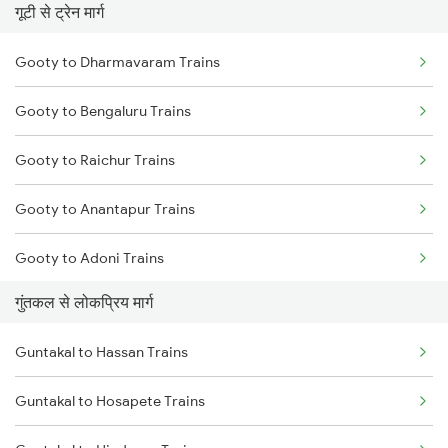
गूटी से ट्रेन मार्ग
Guntakal to Adoni Trains
Gooty to Dharmavaram Trains
Guntakal to Hindupur Trains
Gooty to Bengaluru Trains
Guntakal to Tirupati Trains
Gooty to Raichur Trains
Gooty to Anantapur Trains
Gooty to Adoni Trains
गुंतकल से लोकप्रिय मार्ग
Gooty to Dibbanadoddi Trains
Guntakal to Hassan Trains
Gooty to Hindupur Trains
Guntakal to Hosapete Trains
Gooty to Tirupati Trains