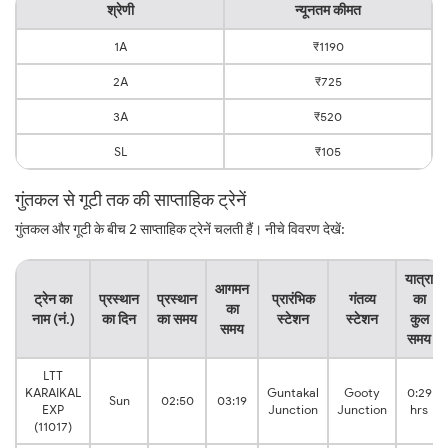
श्रेणी
न्यूनतम कीमत
1A
₹1190
2A
₹725
3A
₹520
SL
₹105
गुंतकल से गूटी तक की साप्ताहिक ट्रेनें
गुंतकल और गूटी के बीच 2 साप्ताहिक ट्रेनें चलती हैं। नीचे विवरण देखें:
यात्रा
आगमन
ट्रेन का
प्रस्थान
प्रस्थान
प्रारंभिक
गंतव्य
का
का
नाम (नं.)
का दिन
का समय
स्टेशन
स्टेशन
कुल
समय
समय
LTT
KARAIKAL
Guntakal
Gooty
0:29
Sun
02:50
03:19
EXP
Junction
Junction
hrs
(11017)