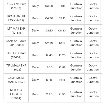
KCG YNK EXP
Guntakal
Gooty
0
Daily
03:50
04:18
(17603)
Junction
Junction
h
PRASHANTHI
Guntakal
Gooty
0
Daily
04:30
05:13
EXP (18463)
Junction
Junction
h
LTT MAS EXP
Guntakal
Gooty
0
Daily
08:10
08:33
(12163)
Junction
Junction
h
KANYAKUMARI
Guntakal
Gooty
0
Daily
09:40
10:13
EXP (16381)
Junction
Junction
h
UBL TPTY PAS
Guntakal
Gooty
0
Daily
12:45
13:28
(57402)
Junction
Junction
h
TIRUMALA EXP
Guntakal
Gooty
0
Daily
13:30
13:55
(18522)
Junction
Junction
h
CSMT MS SF
Guntakal
Gooty
0
Daily
13:45
14:13
MAIL (22157)
Junction
Junction
h
NED YPR
Guntakal
Gooty
0
EXPRESS
Daily
21:20
21:58
Junction
Junction
h
(16594)