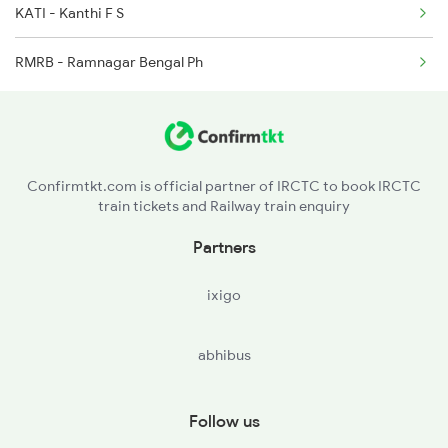
KATI - Kanthi F S
2885 Bbs Kjm Spl
RMRB - Ramnagar Bengal Ph
2886 Kjm Bbs Spl
2867 Hwh Pdy Spl
3162 Blgt Koaa Spl
Confirmtkt.com is official partner of IRCTC to book IRCTC
train tickets and Railway train enquiry
Partners
ixigo
abhibus
Follow us