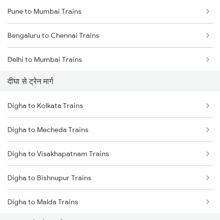
Pune to Mumbai Trains
Bengaluru to Chennai Trains
Delhi to Mumbai Trains
दीघा से ट्रेन मार्ग
Mumbai to Pune Trains
Digha to Kolkata Trains
Delhi to Jammu Trains
Digha to Mecheda Trains
Mumbai to Delhi Trains
Digha to Visakhapatnam Trains
Mumbai to Goa Trains
Digha to Bishnupur Trains
Chennai to Coimbatore Trains
Digha to Malda Trains