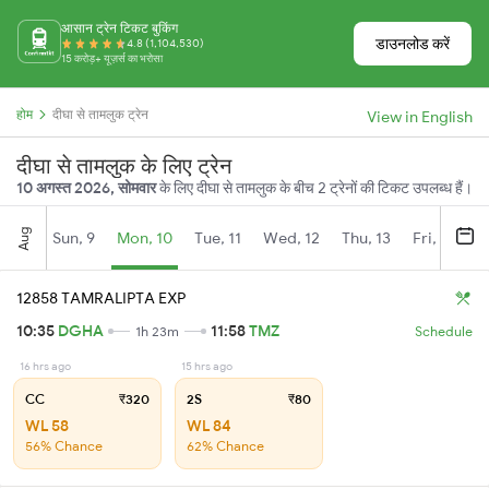
आसान ट्रेन टिकट बुकिंग
डाउनलोड करें
4.8 (1,104,530)
15 करोड़+ यूज़र्स का भरोसा
होम
दीघा से तामलुक ट्रेन
View in English
दीघा से तामलुक के लिए ट्रेन
10 अगस्त 2026, सोमवार
के लिए दीघा से तामलुक के बीच 2 ट्रेनों की टिकट उपलब्ध हैं।
Aug
Sun, 9
Mon, 10
Tue, 11
Wed, 12
Thu, 13
Fri, 14
S
12858 TAMRALIPTA EXP
10:35
DGHA
11:58
TMZ
1h 23m
Schedule
16 hrs ago
15 hrs ago
CC
₹320
2S
₹80
WL 58
WL 84
56% Chance
62% Chance