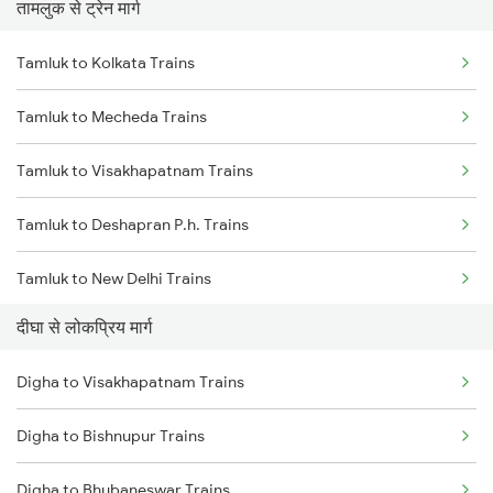
तामलुक से ट्रेन मार्ग
Digha to Nabadwip Trains
Tamluk to Kolkata Trains
Digha to Siliguri Trains
Tamluk to Mecheda Trains
Digha to Panskura Trains
Tamluk to Visakhapatnam Trains
Digha to Kasibugga Trains
Tamluk to Deshapran P.h. Trains
Tamluk to New Delhi Trains
दीघा से लोकप्रिय मार्ग
Tamluk to Siliguri Trains
Digha to Visakhapatnam Trains
Tamluk to Puri Trains
Digha to Bishnupur Trains
Tamluk to Jajpur K Road Trains
Digha to Bhubaneswar Trains