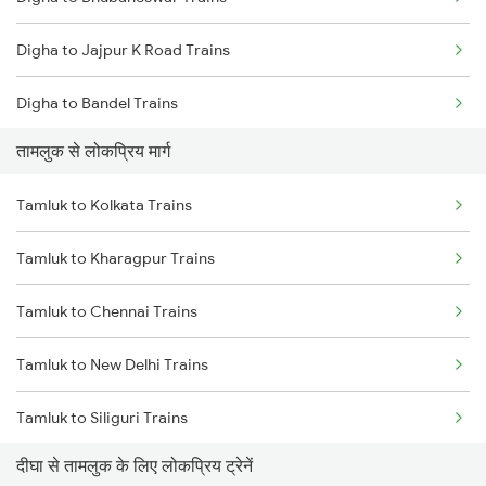
Tamluk to Kharagpur Trains
Digha to Jajpur K Road Trains
Tamluk to Chennai Trains
Digha to Bandel Trains
तामलुक से लोकप्रिय मार्ग
Digha to Asansol Trains
Tamluk to Kolkata Trains
Digha to Brahmapur Trains
Tamluk to Kharagpur Trains
Digha to Durgapur Trains
Tamluk to Chennai Trains
Digha to Kolkata Trains
Tamluk to New Delhi Trains
Digha to Kharagpur Trains
Tamluk to Siliguri Trains
Digha to Kishanganj Trains
दीघा से तामलुक के लिए लोकप्रिय ट्रेनें
Tamluk to Puri Trains