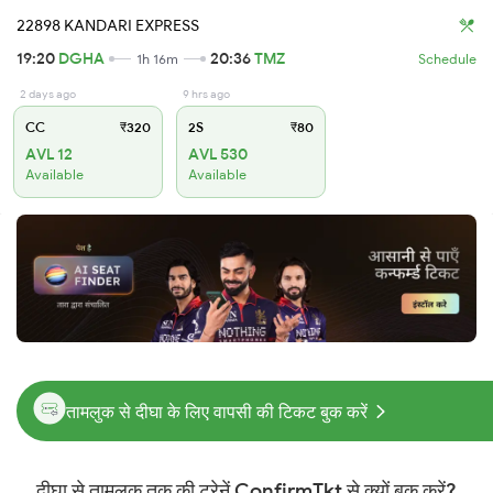
22898 KANDARI EXPRESS
19:20
DGHA
20:36
TMZ
1h 16m
Schedule
2 days ago
9 hrs ago
CC
₹320
2S
₹80
AVL 12
AVL 530
Available
Available
तामलुक से दीघा के लिए वापसी की टिकट बुक करें
दीघा से तामलुक तक की ट्रेनें ConfirmTkt से क्यों बुक करें?