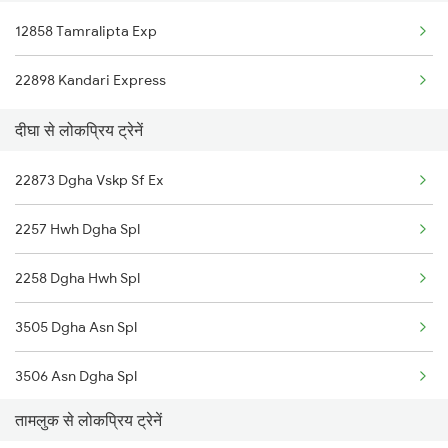
12858 Tamralipta Exp
Tamluk to Visakhapatnam Trains
22898 Kandari Express
Tamluk to Mecheda Trains
दीघा से लोकप्रिय ट्रेनें
Tamluk to Deshapran P.h. Trains
22873 Dgha Vskp Sf Ex
Tamluk to Jajpur K Road Trains
2257 Hwh Dgha Spl
2258 Dgha Hwh Spl
3505 Dgha Asn Spl
3506 Asn Dgha Spl
तामलुक से लोकप्रिय ट्रेनें
8563 Dgha Vskp Spl