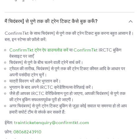
मैं चिदंबरम] से पुणे तक की ट्रेन टिकट कैसे बुक करूँ?
ConfirmTkt के साथ चिदंबरम] से पुणे तक की ट्रेन टिकट बुक करना बहुत आसान है।
बस, इन स्टेप्स को फ़ॉलो करें:
ConfirmTkt ट्रेन ऐप डाउनलोड करें
या
ConfirmTkt
IRCTC बुकिंग
वेबसाइट पर जाएँ
चिदंबरम] से पुणे के बीच चलने वाली ट्रेनें सर्च करें।
ट्रैवल की तारीख, चिदंबरम] से पुणे तक की ट्रेन टिकट कीमत आदि के आधार पर
अपनी पसंदीदा ट्रेन चुनें।
यात्री विवरण भरें और भुगतान करें।
भुगतान के बाद अपने IRCTC क्रेडेंशियल्स वेरिफ़ाई करें।
जैसे ही आपका IRCTC वेरिफ़िकेशन पूरा हो जाएगा, आपकी चिदंबरम] से पुणे तक
की ट्रेन बुकिंग सफलतापूर्वक पूरी हो जाएगी।
अगर चिदंबरम] से पुणे ट्रेन टिकट बुकिंग से जुड़ा कोई सवाल या समस्या हो तो आप
हमारी सपोर्ट टीम से संपर्क कर सकते हैं:
ईमेल:
trainticketenquiry@confirmtkt.com
फ़ोन:
08068243910