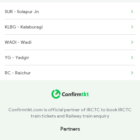
SUR - Solapur Jn
1006 Pdy Dr Exp
KLBG - Kalaburagi
1007 Deccan Express
WADI - Wadi
1008 Deccan Express
YG - Yadgir
1017 Ltt Karaikal Spl
RC - Raichur
1018 Kik Ltt Spl
MALM - Manthralayam Road
1016 Kushinagar Spl
GTL - Guntakal Jn
1035 Dr Mysuru Spl
Confirmtkt.com is official partner of IRCTC to book IRCTC
train tickets and Railway train enquiry
GY - Gooty Jn
Partners
TU - Tadipatri