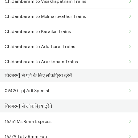
Chidambaram to Visakhapatnam Trains
Chidambaram to Melmaruvathur Trains
Chidambaram to Karaikal Trains
Chidambaram to Aduthurai Trains
Chidambaram to Arakkonam Trains
चिदंबरम] से पुणे के लिए लोकप्रिय ट्रेनें
Chidambaram to Arumuganeri Trains
09420 Tpj Adi Special
Chidambaram to Putalur Trains
चिदंबरम] से लोकप्रिय ट्रेनें
Chidambaram to Vijayawada Trains
16751 Ms Rmm Express
Chidambaram to Kanyakumari Trains
16779 Tpty Rmm Exp
Chidambaram to Chengalpattu Trains