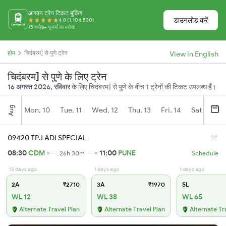
आसान ट्रेन टिकट बुकिंग
डाउनलोड करें
4.8 (1,104,530)
15 करोड़+ यूज़र्स का भरोसा
होम
चिदंबरम] से पुणे ट्रेन
View in English
चिदंबरम] से पुणे के लिए ट्रेन
16 अगस्त 2026, रविवार
के लिए चिदंबरम] से पुणे के बीच 1 ट्रेनों की टिकट उपलब्ध हैं।
Aug
Mon, 10
Tue, 11
Wed, 12
Thu, 13
Fri, 14
Sat, 15
09420 TPJ ADI SPECIAL
08:30
CDM
11:00
PUNE
26h 30m
Schedule
13 days ago
1 days ago
1 days ago
2A
₹2710
3A
₹1970
SL
WL 12
WL 38
WL 65
Alternate Travel Plan
Alternate Travel Plan
Alternate Tr