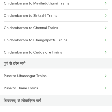
Chidambaram to Mayiladuthurai Trains
Delhi to Jammu Trains
Chidambaram to Sirkazhi Trains
Mumbai to Delhi Trains
Chidambaram to Chennai Trains
Mumbai to Goa Trains
Chidambaram to Chengalpattu Trains
Chennai to Coimbatore Trains
Chidambaram to Cuddalore Trains
पुणे से ट्रेन मार्ग
Chidambaram to Thanjavur Trains
Pune to Ulhasnagar Trains
Chidambaram to Kumbakonam Trains
Pune to Thane Trains
Chidambaram to Melmaruvathur Trains
चिदंबरम] से लोकप्रिय मार्ग
Chidambaram to Tindivanam Trains