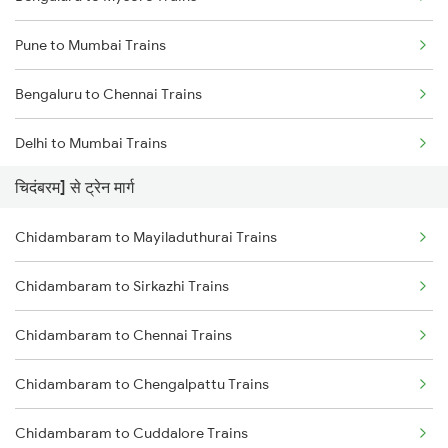
Pune to Mumbai Trains
Bengaluru to Chennai Trains
Delhi to Mumbai Trains
चिदंबरम] से ट्रेन मार्ग
Mumbai to Pune Trains
Chidambaram to Mayiladuthurai Trains
Delhi to Jammu Trains
Chidambaram to Sirkazhi Trains
Mumbai to Delhi Trains
Chidambaram to Chennai Trains
Mumbai to Goa Trains
Chidambaram to Chengalpattu Trains
Chennai to Coimbatore Trains
Chidambaram to Cuddalore Trains