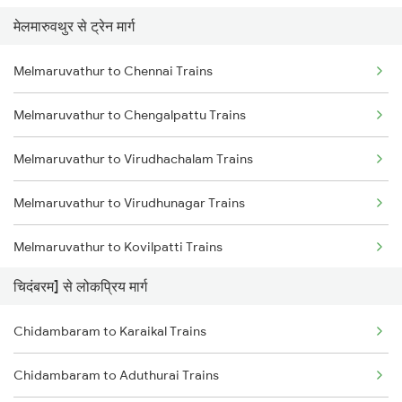
मेलमारुवथुर से ट्रेन मार्ग
Chidambaram to Thanjavur Trains
Melmaruvathur to Chennai Trains
Chidambaram to Kumbakonam Trains
Melmaruvathur to Chengalpattu Trains
Chidambaram to Tindivanam Trains
Melmaruvathur to Virudhachalam Trains
Chidambaram to Pandaravadai Trains
Melmaruvathur to Virudhunagar Trains
Melmaruvathur to Kovilpatti Trains
चिदंबरम] से लोकप्रिय मार्ग
Melmaruvathur to Ariyalur Trains
Chidambaram to Karaikal Trains
Melmaruvathur to Madurai Trains
Chidambaram to Aduthurai Trains
Melmaruvathur to Dindigul Trains