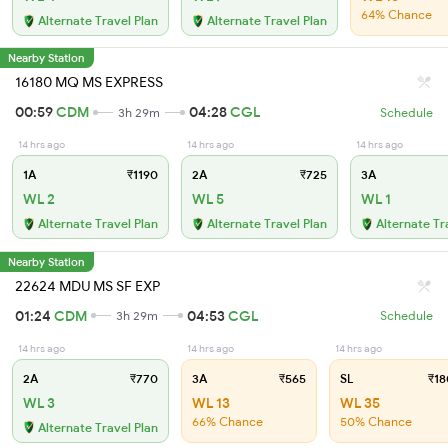
64% Chance
Alternate Travel Plan
Alternate Travel Plan
Nearby Station
16180 MQ MS EXPRESS
00:59
CDM
04:28
CGL
3h 29m
Schedule
14 hrs ago
14 hrs ago
14 hrs ago
1A
₹1190
2A
₹725
3A
WL 2
WL 5
WL 1
Alternate Travel Plan
Alternate Travel Plan
Alternate Tr
Nearby Station
22624 MDU MS SF EXP
01:24
CDM
04:53
CGL
3h 29m
Schedule
14 hrs ago
14 hrs ago
14 hrs ago
2A
₹770
3A
₹565
SL
₹18
WL 3
WL 13
WL 35
66% Chance
50% Chance
Alternate Travel Plan