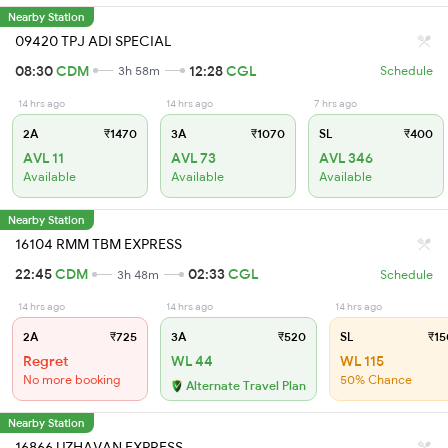
Nearby Station
09420 TPJ ADI SPECIAL
08:30
CDM
12:28
CGL
3h 58m
Schedule
14 hrs ago
14 hrs ago
7 hrs ago
2A
₹1470
3A
₹1070
SL
₹400
AVL 11
AVL 73
AVL 346
Available
Available
Available
Nearby Station
16104 RMM TBM EXPRESS
22:45
CDM
02:33
CGL
3h 48m
Schedule
14 hrs ago
14 hrs ago
14 hrs ago
2A
₹725
3A
₹520
SL
₹15
Regret
WL 44
WL 115
No more booking
50% Chance
Alternate Travel Plan
Nearby Station
16866 UZHAVAN EXPRESS