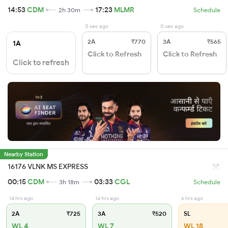
14:53
CDM
17:23
MLMR
2h 30m
Schedule
0 sec ago
0 sec ago
2A
₹770
3A
₹565
1A
Click to Refresh
Click to Refresh
Click to refresh
Nearby Station
16176 VLNK MS EXPRESS
00:15
CDM
03:33
CGL
3h 18m
Schedule
14 hrs ago
14 hrs ago
6 hrs ago
2A
₹725
3A
₹520
SL
WL 4
WL 7
WL 18