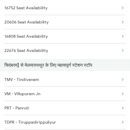
16752 Seat Availability
2631 Ms Ten Express
20606 Seat Availability
2632 Ten Ms Express
16808 Seat Availability
2633 Ms Cape Exp
22676 Seat Availability
2634 Cape Ms Exp
चिदंबरम] से मेलमारुवथुर के लिए महत्वपूर्ण स्टेशन स्टॉप
2663 Hwh Tpj Sf Spl
TMV - Tindivanam
2664 Tpj Hwh Exp
VM - Villupuram Jn
2665 Hwh Cape Spl
PRT - Panruti
2666 Cape Hwh Spl
TDPR - Tiruppadirippuliyur
2693 Ms Tn Exp