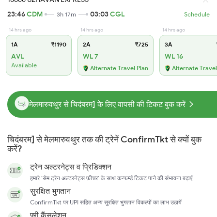
23:46
CDM
03:03
CGL
3h 17m
Schedule
14 hrs ago
14 hrs ago
14 hrs ago
1A
₹1190
2A
₹725
3A
AVL
WL 7
WL 16
Available
Alternate Travel Plan
Alternate Travel
मेलमारुवथुर से चिदंबरम] के लिए वापसी की टिकट बुक करें
चिदंबरम] से मेलमारुवथुर तक की ट्रेनें ConfirmTkt से क्यों बुक
करें?
ट्रेन अल्टरनेट्स व प्रिडिक्शन
हमारे 'सेम ट्रेन अल्टरनेट्स फ़ीचर' के साथ कन्फर्म्ड टिकट पाने की संभावना बढ़ाएँ
सुरक्षित भुगतान
ConfirmTkt पर UPI सहित अन्य सुरक्षित भुगतान विकल्पों का लाभ उठायें
फ़्री कैंसलेशन