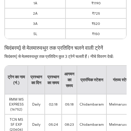
1A
₹1190
2A
₹725
3A
₹520
SL
₹150
चिदंबरम] से मेलमारुवथुर तक प्रतिदिन चलने वाली ट्रेनें
चिदंबरम] से मेलमारुवथुर तक प्रतिदिन कुल 3 ट्रेनें चलती हैं। नीचे विवरण देखें:
आगमन
ट्रेन का नाम
प्रस्थान
प्रस्थान
का
प्रारंभिक स्टेशन
गंतव्य स्टेशन
(नं.)
का दिन
का समय
समय
RMM MS
EXPRESS
Daily
02:18
05:18
Chidambaram
Melmaruvatt
(16752)
TCN MS
SF EXP
Daily
05:24
08:23
Chidambaram
Melmaruvatt
(20606)