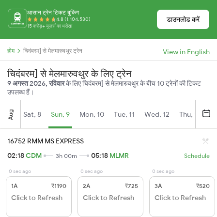
आसान ट्रेन टिकट बुकिंग
डाउनलोड करें
4.8 (1,104,530)
15 करोड़+ यूज़र्स का भरोसा
होम
चिदंबरम] से मेलमारुवथुर ट्रेन
View in English
चिदंबरम] से मेलमारुवथुर के लिए ट्रेन
9 अगस्त 2026, रविवार
के लिए चिदंबरम] से मेलमारुवथुर के बीच 10 ट्रेनों की टिकट
उपलब्ध हैं।
Aug
Sat, 8
Sun, 9
Mon, 10
Tue, 11
Wed, 12
Thu, 13
Fr
16752 RMM MS EXPRESS
02:18
CDM
05:18
MLMR
3h 00m
Schedule
0 sec ago
0 sec ago
0 sec ago
1A
₹1190
2A
₹725
3A
₹520
Click to Refresh
Click to Refresh
Click to Refresh