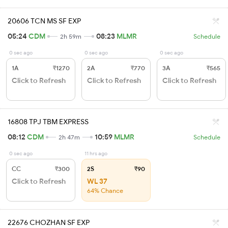
20606 TCN MS SF EXP
05:24
CDM
08:23
MLMR
2h 59m
Schedule
0 sec ago
0 sec ago
0 sec ago
1A
₹1270
2A
₹770
3A
₹565
Click to Refresh
Click to Refresh
Click to Refresh
16808 TPJ TBM EXPRESS
08:12
CDM
10:59
MLMR
2h 47m
Schedule
0 sec ago
11 hrs ago
CC
₹300
2S
₹90
Click to Refresh
WL 37
64% Chance
22676 CHOZHAN SF EXP