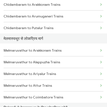
Chidambaram to Arakkonam Trains
Melmaruvathur to Sattur Trains
Chidambaram to Arumuganeri Trains
Chidambaram to Putalur Trains
मेलमारुवथुर से लोकप्रिय मार्ग
Chidambaram to Vijayawada Trains
Melmaruvathur to Arakkonam Trains
Chidambaram to Kanyakumari Trains
Melmaruvathur to Alappuzha Trains
Chidambaram to Chengalpattu Trains
Melmaruvathur to Ariyalur Trains
Chidambaram to Cuddalore Trains
Melmaruvathur to Attur Trains
Chidambaram to Dindigul Trains
Melmaruvathur to Coimbatore Trains
Chidambaram to Karaikudi Trains