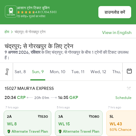
आसान ट्रेन टिकट बुकिंग
डाउनलोड करें
4.8 (1,104,530)
15 करोड़+ यूज़र्स का भरोसा
होम
चंद्रपुर; से गोरखपुर ट्रेन
View in English
चंद्रपुर; से गोरखपुर के लिए ट्रेन
9 अगस्त 2026, रविवार
के लिए चंद्रपुर; से गोरखपुर के बीच 1 ट्रेनों की टिकट उपलब्ध
हैं।
Aug
Sat, 8
Sun, 9
Mon, 10
Tue, 11
Wed, 12
Thu, 13
Fr
15027 MAURYA EXPRESS
20:34
CRP
16:35
GKP
20h 01m
Schedule
7 hrs ago
5 hrs ago
7 hrs ago
2A
₹1530
3A
₹1080
SL
WL 8
WL 15
WL 43
50% Chance
Alternate Travel Plan
Alternate Travel Plan