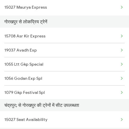
15027 Maurya Express
Chandrapura to Jabalpur Trains
गोरखपुर से लोकप्रिय ट्रेनें
Chandrapura to Jehanabad Trains
15708 Asr Kir Express
Chandrapura to Jamui Trains
19037 Avadh Exp
Chandrapura to Jharsuguda Trains
1055 Ltt Gkp Special
Chandrapura to Jasidih Trains
1056 Godan Exp Spl
Chandrapura to Jolarpettai Trains
1079 Gkp Festival Spl
Chandrapura to Kharagpur Trains
चंद्रपुर; से गोरखपुर की ट्रेनों में सीट उपलब्धता
1080 Ltt Festivl Spl
Chandrapura to Kiul Trains
15027 Seat Availability
1081 Ltt Gkp Special
Chandrapura to Kishanganj Trains