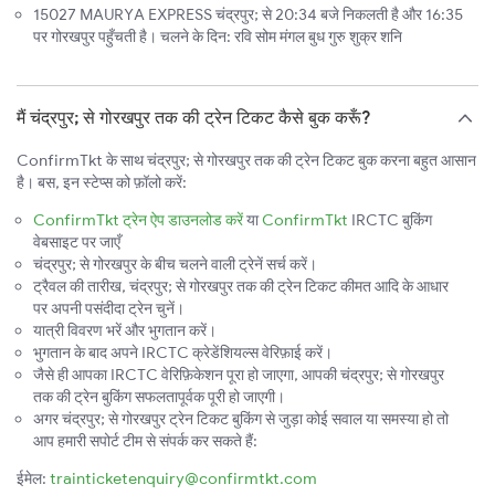
15027 MAURYA EXPRESS चंद्रपुर; से 20:34 बजे निकलती है और 16:35
पर गोरखपुर पहुँचती है। चलने के दिन: रवि सोम मंगल बुध गुरु शुक्र शनि
मैं चंद्रपुर; से गोरखपुर तक की ट्रेन टिकट कैसे बुक करूँ?
ConfirmTkt के साथ चंद्रपुर; से गोरखपुर तक की ट्रेन टिकट बुक करना बहुत आसान
है। बस, इन स्टेप्स को फ़ॉलो करें:
ConfirmTkt ट्रेन ऐप डाउनलोड करें
या
ConfirmTkt
IRCTC बुकिंग
वेबसाइट पर जाएँ
चंद्रपुर; से गोरखपुर के बीच चलने वाली ट्रेनें सर्च करें।
ट्रैवल की तारीख, चंद्रपुर; से गोरखपुर तक की ट्रेन टिकट कीमत आदि के आधार
पर अपनी पसंदीदा ट्रेन चुनें।
यात्री विवरण भरें और भुगतान करें।
भुगतान के बाद अपने IRCTC क्रेडेंशियल्स वेरिफ़ाई करें।
जैसे ही आपका IRCTC वेरिफ़िकेशन पूरा हो जाएगा, आपकी चंद्रपुर; से गोरखपुर
तक की ट्रेन बुकिंग सफलतापूर्वक पूरी हो जाएगी।
अगर चंद्रपुर; से गोरखपुर ट्रेन टिकट बुकिंग से जुड़ा कोई सवाल या समस्या हो तो
आप हमारी सपोर्ट टीम से संपर्क कर सकते हैं:
ईमेल:
trainticketenquiry@confirmtkt.com