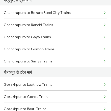
चंद्रपुर; से ट्रेन मार्ग
Mumbai to Pune Trains
Chandrapura to Bokaro Steel City Trains
Delhi to Jammu Trains
Chandrapura to Ranchi Trains
Mumbai to Delhi Trains
Chandrapura to Gaya Trains
Mumbai to Goa Trains
Chandrapura to Gomoh Trains
Chennai to Coimbatore Trains
Chandrapura to Suriya Trains
गोरखपुर से ट्रेन मार्ग
Chandrapura to Jehanabad Trains
Gorakhpur to Lucknow Trains
Chandrapura to Dhanbad Trains
Gorakhpur to Gonda Trains
Chandrapura to Koderma Trains
Gorakhpur to Basti Trains
Chandrapura to Patna Trains