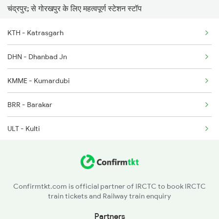
चंद्रपुर; से गोरखपुर के लिए महत्वपूर्ण स्टेशन स्टॉप
1082 Gkp Ltt Exp Spl
KTH - Katrasgarh
1115 Gkp Festival Spl
DHN - Dhanbad Jn
1116 Pune Festvl Spl
KMME - Kumardubi
1236 Rxl Ltt Spl
BRR - Barakar
1259 Csmt Gkp Spl
ULT - Kulti
1260 Gkp Csmt Spl
CRJ - Chittaranjan
2165 Ltt Gkp Fest Spl
JMT - Jamtara
2166 Ltt Festival Spl
Confirmtkt.com is official partner of IRCTC to book IRCTC
train tickets and Railway train enquiry
VDS - Vidyasagar
Partners