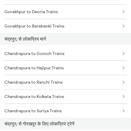
Gorakhpur to Deoria Trains
Chandrapura to Dehri On Sone Trains
Gorakhpur to Barabanki Trains
Chandrapura to Kanpur Trains
चंद्रपुर; से लोकप्रिय मार्ग
Gorakhpur to Khalilabad Trains
Chandrapura to Durgapur Trains
Chandrapura to Gomoh Trains
Gorakhpur to Muzaffarpur Trains
Chandrapura to Hajipur Trains
Gorakhpur to Siwan Trains
Chandrapura to Ranchi Trains
Gorakhpur to Mankapur Trains
Chandrapura to Kolkata Trains
Gorakhpur to Kanpur Trains
Chandrapura to Suriya Trains
चंद्रपुर; से गोरखपुर के लिए लोकप्रिय ट्रेनें
Chandrapura to Jhajha Trains