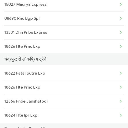
15027 Maurya Express
Kiul to Bhojudih Trains
Chandrapura to Pakur Trains
08690 Rnc Bgp Spl
Kiul to Bhadrak Trains
13331 Dhn Pnbe Expres
Kiul to Mankatha Trains
18626 Hte Prnc Exp
Kiul to Bongaigaon Trains
चंद्रपुर; से लोकप्रिय ट्रेनें
Kiul to Panagarh Trains
18622 Pataliputra Exp
18626 Hte Prnc Exp
12366 Pnbe Janshatbdi
18624 Hte Ipr Exp