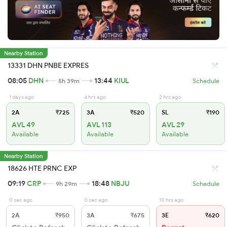
Nearby Station
13331 DHN PNBE EXPRES
08:05
DHN
13:44
KIUL
5h 39m
Schedule
1 days ago
4 hrs ago
2 hrs ago
2A
₹725
3A
₹520
SL
₹190
AVL 49
AVL 113
AVL 29
Available
Available
Available
Nearby Station
18626 HTE PRNC EXP
09:19
CRP
18:48
NBJU
9h 29m
Schedule
0 sec ago
0 sec ago
10 hrs ago
2A
₹950
3A
₹675
3E
₹620