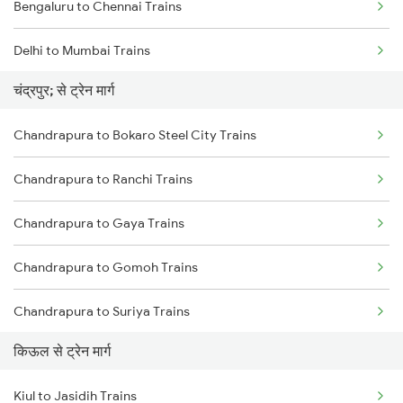
Bengaluru to Chennai Trains
Delhi to Mumbai Trains
चंद्रपुर; से ट्रेन मार्ग
Mumbai to Pune Trains
Chandrapura to Bokaro Steel City Trains
Delhi to Jammu Trains
Chandrapura to Ranchi Trains
Mumbai to Delhi Trains
Chandrapura to Gaya Trains
Mumbai to Goa Trains
Chandrapura to Gomoh Trains
Chennai to Coimbatore Trains
Chandrapura to Suriya Trains
किऊल से ट्रेन मार्ग
Chandrapura to Jehanabad Trains
Kiul to Jasidih Trains
Chandrapura to Dhanbad Trains