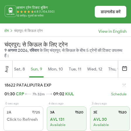
आसान ट्रेन टिकट बुकिंग
डाउनलोड करें
4.8 (1,104,530)
15 करोड़+ यूज़र्स का भरोसा
होम
चंद्रपुर; से किऊल ट्रेन
View in English
चंद्रपुर; से किऊल के लिए ट्रेन
9 अगस्त 2026, रविवार
के लिए चंद्रपुर; से किऊल के बीच 5 ट्रेनों की टिकट उपलब्ध
हैं।
Aug
Sat, 8
Sun, 9
Mon, 10
Tue, 11
Wed, 12
Thu, 13
Fr
18622 PATALIPUTRA EXP
01:30
CRP
09:02
KIUL
7h 32m
Schedule
0 sec ago
4 days ago
3 days ago
2A
₹725
3A
₹520
3E
₹520
Click to Refresh
AVL 131
AVL 30
Available
Available