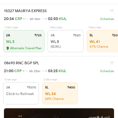
15027 MAURYA EXPRESS
20:34
CRP
02:50
KIUL
6h 16m
Schedule
2 days ago
1 days ago
1 days ago
2A
₹725
3A
₹520
SL
₹20
WL 5
WL 8
WL 41
(RLWL)
57% Chance
Alternate Travel Plan
08690 RNC BGP SPL
21:00
CRP
03:25
KIUL
6h 25m
Schedule
0 sec ago
2 days ago
3A
₹1070
SL
₹400
Click to Refresh
WL 34
68% Chance