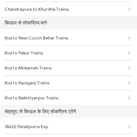
Chandrapura to Khurdha Trains
किऊल से लोकप्रिय मार्ग
Chandrapura to Kamakhya Trains
Kiul to New Cooch Behar Trains
Chandrapura to Chennai Trains
Kiul to Pakur Trains
Chandrapura to Madhubani Trains
Kiul to Mokameh Trains
Chandrapura to Muzaffarpur Trains
Kiul to Raniganj Trains
Chandrapura to Malda Trains
Kiul to Bakhtiyarpur Trains
Chandrapura to New Delhi Trains
चंद्रपुर; से किऊल के लिए लोकप्रिय ट्रेनें
Kiul to Jhajha Trains
Chandrapura to Nalhati Trains
18622 Pataliputra Exp
Kiul to Dimapur Trains
Chandrapura to Palakkad Trains