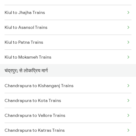
Kiul to Jhajha Trains
Chandrapura to Koderma Trains
Kiul to Asansol Trains
Chandrapura to Patna Trains
Kiul to Patna Trains
Chandrapura to Dehri On Sone Trains
Kiul to Mokameh Trains
Chandrapura to Kanpur Trains
चंद्रपुर; से लोकप्रिय मार्ग
Kiul to Chittaranjan Trains
Chandrapura to Durgapur Trains
Chandrapura to Kishanganj Trains
Kiul to Bakhtiyarpur Trains
Chandrapura to Kota Trains
Kiul to Brahiya Trains
Chandrapura to Vellore Trains
Kiul to Lakhisarai Trains
Chandrapura to Katras Trains
Kiul to Jamui Trains