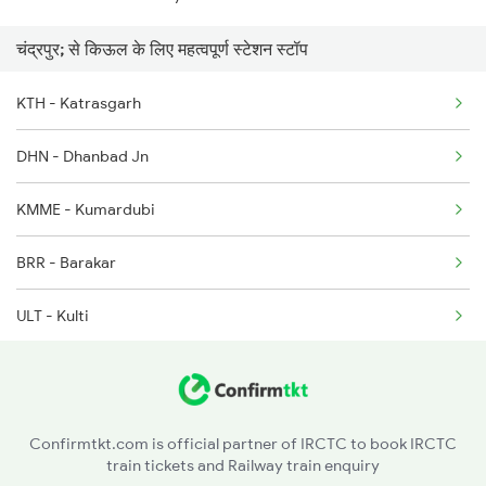
चंद्रपुर; से किऊल के लिए महत्वपूर्ण स्टेशन स्टॉप
2253 Ypr Bgp Fest Spl
KTH - Katrasgarh
2304 Poorva Exp Spl
DHN - Dhanbad Jn
2317 Koaa Asr Spl
KMME - Kumardubi
2318 Asr Koaa Sf Spl
BRR - Barakar
2325 Koaa Nldm Spl
ULT - Kulti
2326 Nldm Koaa Sf Spl
CRJ - Chittaranjan
JMT - Jamtara
Confirmtkt.com is official partner of IRCTC to book IRCTC
train tickets and Railway train enquiry
VDS - Vidyasagar