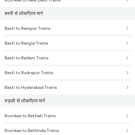
बस्ती से लोकप्रिय मार्ग
Roorkee to Meerut Trains
Basti to Rampur Trains
Roorkee to Lucknow Trains
Basti to Rangia Trains
Roorkee to Moradabad Trains
Basti to Ratlam Trains
Basti to Rudrapur Trains
Basti to Hyderabad Trains
रुड़की से लोकप्रिय मार्ग
Basti to Sonepur Trains
Roorkee to Bettiah Trains
Basti to Shikohabad Trains
Roorkee to Bathinda Trains
Basti to Sakri Trains