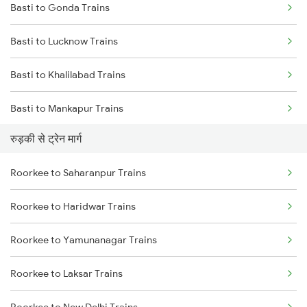
Basti to Gonda Trains
Mumbai to Delhi Trains
Basti to Lucknow Trains
Mumbai to Goa Trains
Basti to Khalilabad Trains
Chennai to Coimbatore Trains
Basti to Mankapur Trains
रुड़की से ट्रेन मार्ग
Basti to Siwan Trains
Roorkee to Saharanpur Trains
Basti to New Delhi Trains
Roorkee to Haridwar Trains
Basti to Deoria Trains
Roorkee to Yamunanagar Trains
Roorkee to Laksar Trains
Roorkee to New Delhi Trains