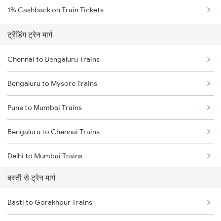
1% Cashback on Train Tickets
ट्रेंडिंग ट्रेन मार्ग
Chennai to Bengaluru Trains
Bengaluru to Mysore Trains
Pune to Mumbai Trains
Bengaluru to Chennai Trains
Delhi to Mumbai Trains
बस्ती से ट्रेन मार्ग
Mumbai to Pune Trains
Basti to Gorakhpur Trains
Delhi to Jammu Trains