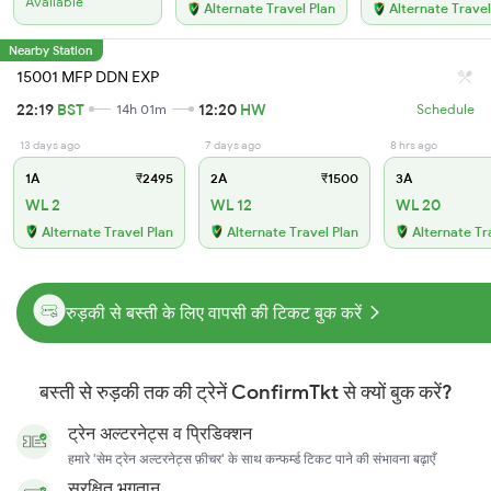
Available
Alternate Travel Plan
Alternate Travel
Nearby Station
15001 MFP DDN EXP
22:19
BST
12:20
HW
14h 01m
Schedule
13 days ago
7 days ago
8 hrs ago
1A
₹2495
2A
₹1500
3A
WL 2
WL 12
WL 20
Alternate Travel Plan
Alternate Travel Plan
Alternate Tr
रुड़की से बस्ती के लिए वापसी की टिकट बुक करें
बस्ती से रुड़की तक की ट्रेनें ConfirmTkt से क्यों बुक करें?
ट्रेन अल्टरनेट्स व प्रिडिक्शन
हमारे 'सेम ट्रेन अल्टरनेट्स फ़ीचर' के साथ कन्फर्म्ड टिकट पाने की संभावना बढ़ाएँ
सुरक्षित भुगतान