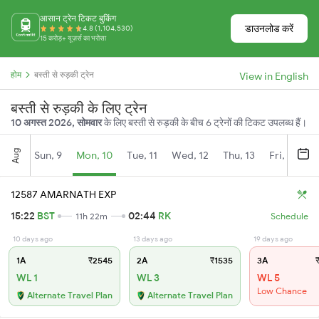
आसान ट्रेन टिकट बुकिंग
डाउनलोड करें
4.8 (1,104,530)
15 करोड़+ यूज़र्स का भरोसा
होम
बस्ती से रुड़की ट्रेन
View in English
बस्ती से रुड़की के लिए ट्रेन
10 अगस्त 2026, सोमवार
के लिए बस्ती से रुड़की के बीच 6 ट्रेनों की टिकट उपलब्ध हैं।
Aug
Sun, 9
Mon, 10
Tue, 11
Wed, 12
Thu, 13
Fri, 14
S
12587 AMARNATH EXP
15:22
BST
02:44
RK
11h 22m
Schedule
10 days ago
13 days ago
19 days ago
1A
₹2545
2A
₹1535
3A
₹
WL 1
WL 3
WL 5
Low Chance
Alternate Travel Plan
Alternate Travel Plan