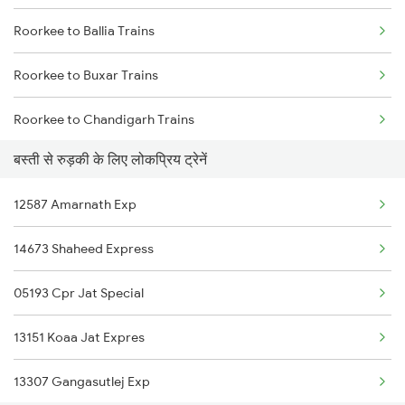
Roorkee to Ballia Trains
Basti to Samastipur Trains
Roorkee to Buxar Trains
Basti to Shahjahanpur Trains
Roorkee to Chandigarh Trains
Basti to Saharanpur Trains
बस्ती से रुड़की के लिए लोकप्रिय ट्रेनें
Roorkee to Kanpur Trains
Basti to Surat Trains
12587 Amarnath Exp
Roorkee to Churu Trains
Basti to Siwan Trains
14673 Shaheed Express
Roorkee to Deoband Trains
05193 Cpr Jat Special
Roorkee to Dehradun Trains
13151 Koaa Jat Expres
Roorkee to Mughal Sarai Trains
13307 Gangasutlej Exp
Roorkee to Dindigul Trains