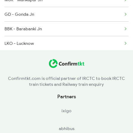
2171 Ltt Hw Ac Spl
GD - Gonda Jn
2172 Hw Ltt Sf Ac Spl
BBK - Barabanki Jn
2231 Cdg Festivl Spl
LKO - Lucknow
2232 Lko Festivl Spl
SPN - Shahjehanpur
BE - Bareilly
Confirmtkt.com is official partner of IRCTC to book IRCTC
train tickets and Railway train enquiry
RMU - Rampur
Partners
MB - Moradabad
ixigo
KNT - Kanth
abhibus
DPR - Dhampur