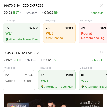
14673 SHAHEED EXPRESS
20:26
BST
09:02
RK
12h 36m
Schedule
1 days ago
1 days ago
1 days ago
1A
₹2470
2A
₹1485
3A
₹105
WL 1
WL 6
Regret
68% Chance
No more booking
Alternate Travel Plan
05193 CPR JAT SPECIAL
21:59
BST
10:12
RK
12h 13m
Schedule
0 sec ago
1 days ago
2 days ago
2A
₹1855
3A
₹1310
3E
₹
Click to Refresh
WL 3
WL 7
Alternate Travel Plan
Alternate Travel