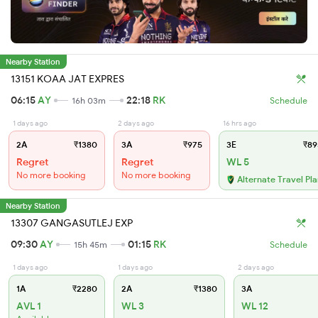
Nearby Station
13151 KOAA JAT EXPRES
06:15
AY
22:18
RK
16h 03m
Schedule
1 days ago
2 days ago
16 hrs ago
2A
₹1380
3A
₹975
3E
₹89
Regret
Regret
WL 5
No more booking
No more booking
Alternate Travel Pl
Nearby Station
13307 GANGASUTLEJ EXP
09:30
AY
01:15
RK
15h 45m
Schedule
1 days ago
1 days ago
2 days ago
1A
₹2280
2A
₹1380
3A
AVL 1
WL 3
WL 12