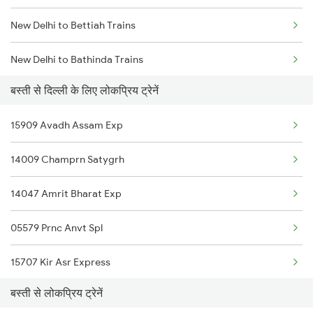
New Delhi to Bettiah Trains
Basti to Panipat Trains
New Delhi to Bathinda Trains
बस्ती से दिल्ली के लिए लोकप्रिय ट्रेनें
New Delhi to Bhatkal Trains
15909 Avadh Assam Exp
New Delhi to Bhatni Trains
14009 Champrn Satygrh
New Delhi to Jaitpur Trains
14047 Amrit Bharat Exp
New Delhi to Bundi Trains
05579 Prnc Anvt Spl
New Delhi to Bagaha Trains
15707 Kir Asr Express
New Delhi to Ballia Trains
बस्ती से लोकप्रिय ट्रेनें
02569 Dbg Ndls Spl
New Delhi to Bariarpur Trains