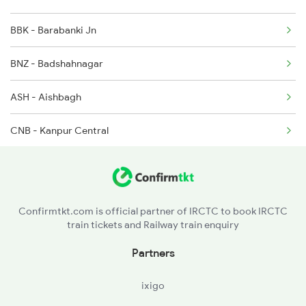
1841 Kurj Kkde Spl
BBK - Barabanki Jn
15273 Seat Availability
1842 Kkde Kurj Spl
BNZ - Badshahnagar
12555 Seat Availability
2003 Ljn Ndls Sht Spl
ASH - Aishbagh
15565 Seat Availability
CNB - Kanpur Central
12595 Seat Availability
ETW - Etawah
TDL - Tundla Jn
Confirmtkt.com is official partner of IRCTC to book IRCTC
train tickets and Railway train enquiry
ALJN - Aligarh Jn
Partners
GZB - Ghaziabad
ixigo