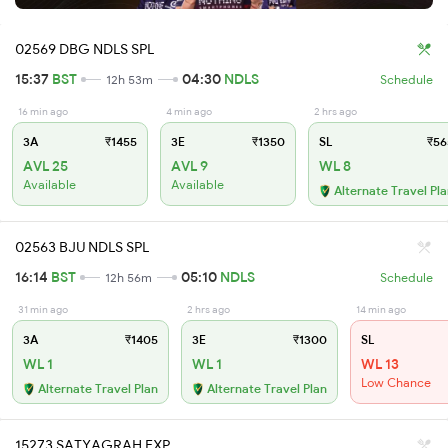
02569 DBG NDLS SPL
15:37
BST
04:30
NDLS
12h 53m
Schedule
16 min ago
4 min ago
2 hrs ago
3A
₹1455
3E
₹1350
SL
₹56
AVL 25
AVL 9
WL 8
Available
Available
Alternate Travel Pl
02563 BJU NDLS SPL
16:14
BST
05:10
NDLS
12h 56m
Schedule
31 min ago
2 hrs ago
14 min ago
3A
₹1405
3E
₹1300
SL
WL 1
WL 1
WL 13
Low Chance
Alternate Travel Plan
Alternate Travel Plan
15273 SATYAGRAH EXP