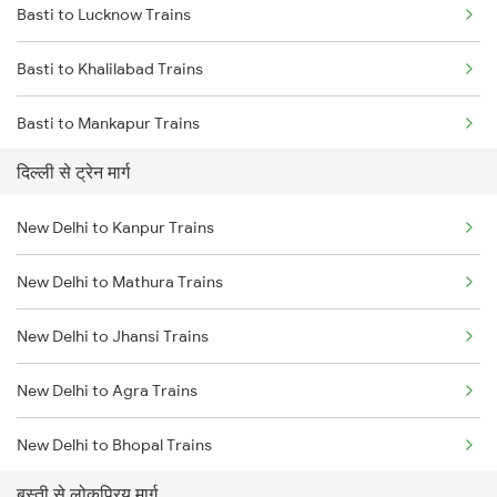
Basti to Lucknow Trains
Mumbai to Goa Trains
Basti to Khalilabad Trains
Chennai to Coimbatore Trains
Basti to Mankapur Trains
दिल्ली से ट्रेन मार्ग
Basti to Siwan Trains
New Delhi to Kanpur Trains
Basti to Deoria Trains
New Delhi to Mathura Trains
Basti to Kanpur Trains
New Delhi to Jhansi Trains
New Delhi to Agra Trains
New Delhi to Bhopal Trains
बस्ती से लोकप्रिय मार्ग