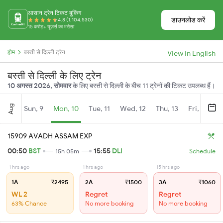
आसान ट्रेन टिकट बुकिंग
डाउनलोड करें
4.8 (1,104,530)
15 करोड़+ यूज़र्स का भरोसा
होम
बस्ती से दिल्ली ट्रेन
View in English
बस्ती से दिल्ली के लिए ट्रेन
10 अगस्त 2026, सोमवार
के लिए बस्ती से दिल्ली के बीच 11 ट्रेनों की टिकट उपलब्ध हैं।
Aug
Sun, 9
Mon, 10
Tue, 11
Wed, 12
Thu, 13
Fri, 14
S
15909 AVADH ASSAM EXP
00:50
BST
15:55
DLI
15h 05m
Schedule
1 hrs ago
1 hrs ago
15 hrs ago
1A
₹2495
2A
₹1500
3A
₹1060
WL 2
Regret
Regret
63% Chance
No more booking
No more booking