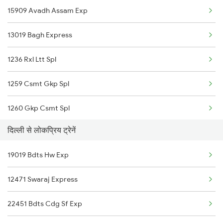
15909 Avadh Assam Exp
02563 Bju Ndls Spl
New Delhi to Babhnan Trains
13019 Bagh Express
15273 Satyagrah Exp
New Delhi to Bhavnagar Trains
1236 Rxl Ltt Spl
12555 Gorakhdham Exp
1259 Csmt Gkp Spl
15565 Vaishali Exp
1260 Gkp Csmt Spl
12595 Anvt Humsafar
दिल्ली से लोकप्रिय ट्रेनें
2511 Festival Spl
19019 Bdts Hw Exp
2512 Kcvl Gkp Spl
12471 Swaraj Express
2521 Bju Ers Spl
22451 Bdts Cdg Sf Exp
2522 Ers Bju Express