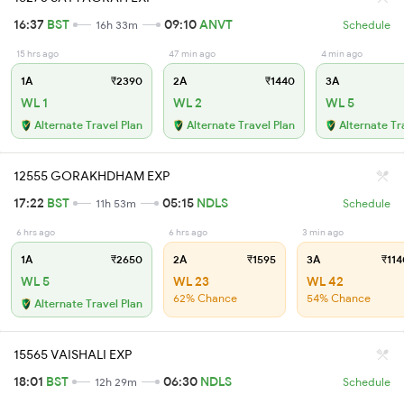
16:37
BST
09:10
ANVT
16h 33m
Schedule
15 hrs ago
47 min ago
4 min ago
1A
₹2390
2A
₹1440
3A
WL 1
WL 2
WL 5
Alternate Travel Plan
Alternate Travel Plan
Alternate Tr
12555 GORAKHDHAM EXP
17:22
BST
05:15
NDLS
11h 53m
Schedule
6 hrs ago
6 hrs ago
3 min ago
1A
₹2650
2A
₹1595
3A
₹114
WL 5
WL 23
WL 42
62% Chance
54% Chance
Alternate Travel Plan
15565 VAISHALI EXP
18:01
BST
06:30
NDLS
12h 29m
Schedule