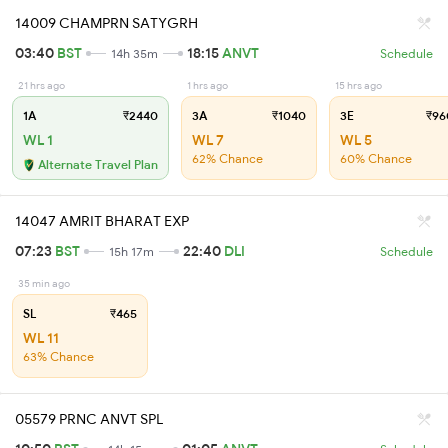
14009 CHAMPRN SATYGRH
03:40
BST
18:15
ANVT
14h 35m
Schedule
21 hrs ago
1 hrs ago
15 hrs ago
1A
₹2440
3A
₹1040
3E
₹96
WL 1
WL 7
WL 5
62% Chance
60% Chance
Alternate Travel Plan
14047 AMRIT BHARAT EXP
07:23
BST
22:40
DLI
15h 17m
Schedule
35 min ago
SL
₹465
WL 11
63% Chance
05579 PRNC ANVT SPL