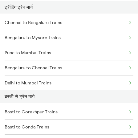
ट्रेंडिंग ट्रेन मार्ग
Chennai to Bengaluru Trains
Bengaluru to Mysore Trains
Pune to Mumbai Trains
Bengaluru to Chennai Trains
Delhi to Mumbai Trains
बस्ती से ट्रेन मार्ग
Mumbai to Pune Trains
Basti to Gorakhpur Trains
Delhi to Jammu Trains
Basti to Gonda Trains
Mumbai to Delhi Trains