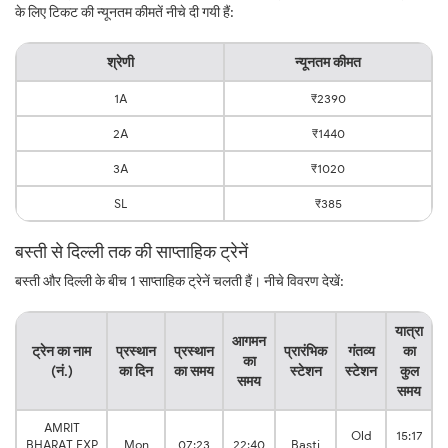
के लिए टिकट की न्यूनतम कीमतें नीचे दी गयी हैं:
श्रेणी
न्यूनतम कीमत
1A
₹2390
2A
₹1440
3A
₹1020
SL
₹385
बस्ती से दिल्ली तक की साप्ताहिक ट्रेनें
बस्ती और दिल्ली के बीच 1 साप्ताहिक ट्रेनें चलती हैं। नीचे विवरण देखें:
यात्रा
आगमन
ट्रेन का नाम
प्रस्थान
प्रस्थान
प्रारंभिक
गंतव्य
का
का
(नं.)
का दिन
का समय
स्टेशन
स्टेशन
कुल
समय
समय
AMRIT
Old
15:17
BHARAT EXP
Mon
07:23
22:40
Basti