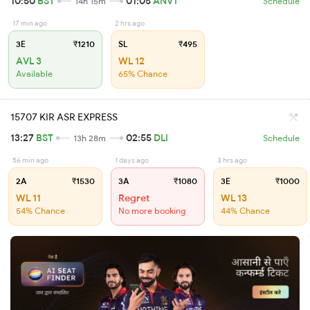
10:50
BST
01:05
ANVT
14h 15m
Schedule
17 min ago
2 hrs ago
3E
₹1210
SL
₹495
AVL 3
WL 12
Available
65% Chance
15707 KIR ASR EXPRESS
13:27
BST
02:55
DLI
13h 28m
Schedule
56 min ago
1 days ago
3 hrs ago
2A
₹1530
3A
₹1080
3E
₹1000
WL 11
Regret
WL 13
54% Chance
No more booking
44% Chance