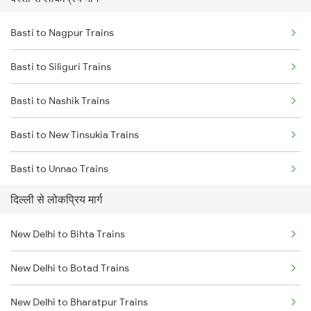
New Delhi to Mughal Sarai Trains
Basti to Nagpur Trains
Basti to Siliguri Trains
Basti to Nashik Trains
Basti to New Tinsukia Trains
Basti to Unnao Trains
दिल्ली से लोकप्रिय मार्ग
Basti to Orai Trains
New Delhi to Bihta Trains
Basti to Partapgarh Trains
New Delhi to Botad Trains
Basti to Palakkad Trains
New Delhi to Bharatpur Trains
Basti to Patna Trains