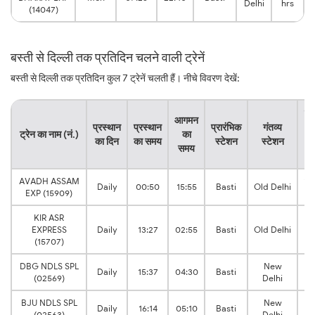
Delhi
hrs
(14047)
बस्ती से दिल्ली तक प्रतिदिन चलने वाली ट्रेनें
बस्ती से दिल्ली तक प्रतिदिन कुल 7 ट्रेनें चलती हैं। नीचे विवरण देखें:
यात
आगमन
प्रस्थान
प्रस्थान
प्रारंभिक
गंतव्य
क
ट्रेन का नाम (नं.)
का
का दिन
का समय
स्टेशन
स्टेशन
क
समय
स
AVADH ASSAM
15
Daily
00:50
15:55
Basti
Old Delhi
EXP (15909)
h
KIR ASR
13
EXPRESS
Daily
13:27
02:55
Basti
Old Delhi
h
(15707)
DBG NDLS SPL
New
12
Daily
15:37
04:30
Basti
(02569)
Delhi
h
BJU NDLS SPL
New
12
Daily
16:14
05:10
Basti
(02563)
Delhi
h