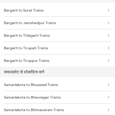
Bargarh to Surat Trains
Samarlakota to Tuni Trains
Bargarh to Jamshedpur Trains
Samarlakota to Vizianagaram Trains
Bargarh to Titlagarh Trains
Samarlakota to Annavaram Trains
Bargarh to Tirupati Trains
Samarlakota to Gudur Trains
Bargarh to Tiruppur Trains
Samarlakota to Nellore Trains
समालकोट से लोकप्रिय मार्ग
Bargarh to Visakhapatnam Trains
Samarlakota to Ongole Trains
Samarlakota to Bhusawal Trains
Bargarh to Vizianagaram Trains
Samarlakota to Bhavnagar Trains
Bargarh to Ahmedabad Trains
Samarlakota to Bhimavaram Trains
Bargarh to Talcher Trains