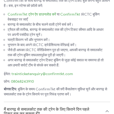
ConfirmTkt के साथ बारगढ़ से समालकोट तक की ट्रेन टिकट बुक करना बहुत आसान
है। बस, इन स्टेप्स को फ़ॉलो करें:
ConfirmTkt ट्रेन ऐप डाउनलोड करें
या
ConfirmTkt
IRCTC बुकिंग
वेबसाइट पर जाएँ
बारगढ़ से समालकोट के बीच चलने वाली ट्रेनें सर्च करें।
ट्रैवल की तारीख, बारगढ़ से समालकोट तक की ट्रेन टिकट कीमत आदि के आधार
पर अपनी पसंदीदा ट्रेन चुनें।
यात्री विवरण भरें और भुगतान करें।
भुगतान के बाद अपने IRCTC क्रेडेंशियल्स वेरिफ़ाई करें।
जैसे ही आपका IRCTC वेरिफ़िकेशन पूरा हो जाएगा, आपकी बारगढ़ से समालकोट
तक की ट्रेन बुकिंग सफलतापूर्वक पूरी हो जाएगी।
अगर बारगढ़ से समालकोट ट्रेन टिकट बुकिंग से जुड़ा कोई सवाल या समस्या हो तो
आप हमारी सपोर्ट टीम से संपर्क कर सकते हैं:
ईमेल:
trainticketenquiry@confirmtkt.com
फ़ोन:
08068243910
बोनस टिप:
बुकिंग के समय ConfirmTkt की फ़्री कैंसलेशन सुविधा चुनें और बारगढ़ से
समालकोट तक के ट्रेन किराये पर पूरा रिफंड प्राप्त करें।
मैं बारगढ़ से समालकोट तक की ट्रेन के लिए कितने दिन पहले
टिकट बुक कर सकता हूँ?