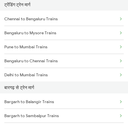
ट्रेंडिंग ट्रेन मार्ग
Chennai to Bengaluru Trains
Bengaluru to Mysore Trains
Pune to Mumbai Trains
Bengaluru to Chennai Trains
Delhi to Mumbai Trains
बारगढ़ से ट्रेन मार्ग
Mumbai to Pune Trains
Bargarh to Balangir Trains
Delhi to Jammu Trains
Bargarh to Sambalpur Trains
Mumbai to Delhi Trains