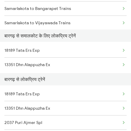
Samarlakota to Bangarapet Trains
Bargarh to Jolarpettai Trains
Samarlakota to Vijayawada Trains
Bargarh to Sainagar Shirdi Trains
बारगढ़ से समालकोट के लिए लोकप्रिय ट्रेनें
Samarlakota to Coimbatore Trains
Bargarh to Tadepalligudem Trains
18189 Tata Ers Exp
Samarlakota to Kakinada Trains
13351 Dhn Alappuzha Ex
Samarlakota to Changanassery Trains
बारगढ़ से लोकप्रिय ट्रेनें
Samarlakota to Srikakulam Trains
18189 Tata Ers Exp
Samarlakota to Chirala Trains
13351 Dhn Alappuzha Ex
Samarlakota to Sumitrapuram Trains
2037 Puri Ajmer Spl