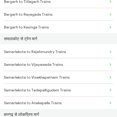
Bargarh to Titlagarh Trains
Mumbai to Goa Trains
Bargarh to Rayagada Trains
Chennai to Coimbatore Trains
Bargarh to Kesinga Trains
समालकोट से ट्रेन मार्ग
Bargarh to Jharsuguda Trains
Samarlakota to Rajahmundry Trains
Bargarh to Angul Trains
Samarlakota to Vijayawada Trains
Bargarh to Bhubaneswar Trains
Samarlakota to Visakhapatnam Trains
Bargarh to Jamshedpur Trains
Samarlakota to Tadepalligudem Trains
Bargarh to Rajahmundry Trains
Samarlakota to Anakapalle Trains
Bargarh to Khurdha Trains
बारगढ़ से लोकप्रिय मार्ग
Samarlakota to Nidadavolu Trains
Bargarh to Puri Trains