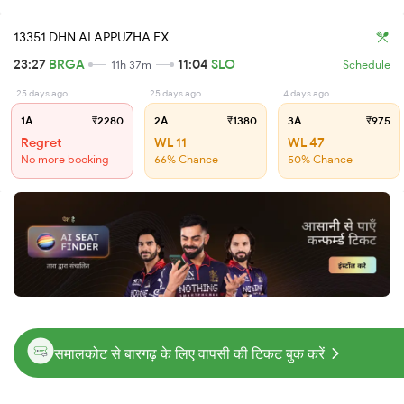
13351 DHN ALAPPUZHA EX
23:27
BRGA
11:04
SLO
11h 37m
Schedule
25 days ago
25 days ago
4 days ago
1A
₹2280
2A
₹1380
3A
₹975
Regret
WL 11
WL 47
No more booking
66% Chance
50% Chance
समालकोट से बारगढ़ के लिए वापसी की टिकट बुक करें