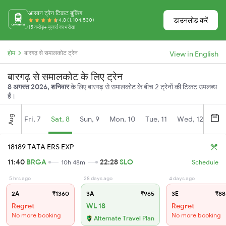
आसान ट्रेन टिकट बुकिंग
डाउनलोड करें
4.8 (1,104,530)
15 करोड़+ यूज़र्स का भरोसा
होम
बारगढ़ से समालकोट ट्रेन
View in English
बारगढ़ से समालकोट के लिए ट्रेन
8 अगस्त 2026, शनिवार
के लिए बारगढ़ से समालकोट के बीच 2 ट्रेनों की टिकट उपलब्ध
हैं।
Aug
Fri, 7
Sat, 8
Sun, 9
Mon, 10
Tue, 11
Wed, 12
Thu
18189 TATA ERS EXP
11:40
BRGA
22:28
SLO
10h 48m
Schedule
5 hrs ago
28 days ago
4 days ago
2A
₹1360
3A
₹965
3E
₹88
Regret
WL 18
Regret
No more booking
No more booking
Alternate Travel Plan