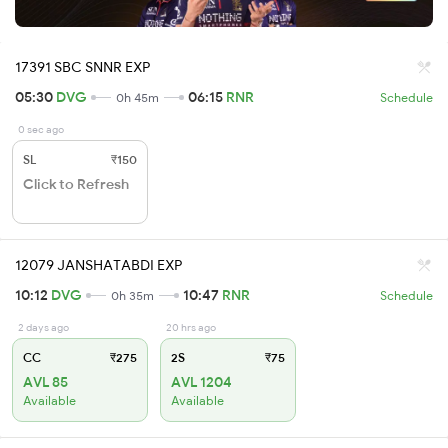
17391 SBC SNNR EXP
05:30
DVG
06:15
RNR
0h 45m
Schedule
0 sec ago
SL
₹150
Click to Refresh
12079 JANSHATABDI EXP
10:12
DVG
10:47
RNR
0h 35m
Schedule
2 days ago
20 hrs ago
CC
₹275
2S
₹75
AVL 85
AVL 1204
Available
Available