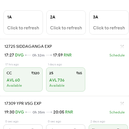
1A
2A
3A
Click to refresh
Click to refresh
Click to refresh
12725 SIDDAGANGA EXP
17:27
DVG
17:59
RNR
0h 32m
Schedule
17 hrs ago
1 days ago
CC
₹320
2S
₹65
AVL 60
AVL 736
Available
Available
17309 YPR VSG EXP
19:30
DVG
20:05
RNR
0h 35m
Schedule
0 sec ago
0 sec ago
2 days ago