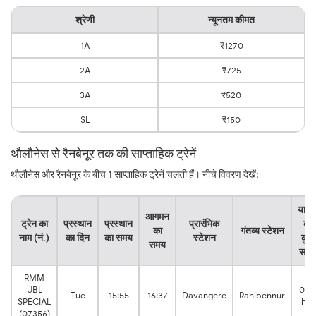
श्रेणी
न्यूनतम कीमत
1A
₹1270
2A
₹725
3A
₹520
SL
₹150
थौलौनेस से रैनबेनूर तक की साप्ताहिक ट्रेनें
थौलौनेस और रैनबेनूर के बीच 1 साप्ताहिक ट्रेनें चलती हैं। नीचे विवरण देखें:
यात्र
आगमन
ट्रेन का
प्रस्थान
प्रस्थान
प्रारंभिक
का
का
गंतव्य स्टेशन
नाम (नं.)
का दिन
का समय
स्टेशन
कुल
समय
समय
RMM
UBL
0:4
Tue
15:55
16:37
Davangere
Ranibennur
SPECIAL
hrs
(07356)