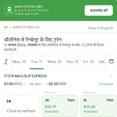
आसान ट्रेन टिकट बुकिंग
डाउनलोड करें
4.8 (1,104,530)
15 करोड़+ यूज़र्स का भरोसा
होम
थौलौनेस से रैनबेनूर ट्रेन
View in English
थौलौनेस से रैनबेनूर के लिए ट्रेन
11 अगस्त 2026, मंगलवार
के लिए थौलौनेस से रैनबेनूर के बीच 13 ट्रेनों की टिकट
उपलब्ध हैं।
Aug
Mon, 10
Tue, 11
Wed, 12
Thu, 13
Fri, 14
Sat, 15
17378 MAQ BJP EXPRESS
01:50
DVG
02:25
RNR
0h 35m
Schedule
3 days ago
2 days ago
3A
₹520
SL
₹150
2A
AVL 91
AVL 62
Click to refresh
Available
Available