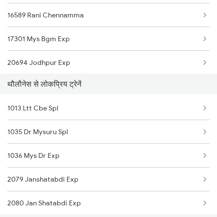
16589 Rani Chennamma
Ranibennur to Kolhapur Trains
17301 Mys Bgm Exp
Ranibennur to Krishnarajanagara Trains
20694 Jodhpur Exp
Ranibennur to Goa Trains
थौलौनेस से लोकप्रिय ट्रेनें
17391 Sbc Snnr Exp
Ranibennur to Chennai Trains
1013 Ltt Cbe Spl
12079 Janshatabdi Exp
Ranibennur to Mandagere Trains
1035 Dr Mysuru Spl
11022 Ten Dr Express
1036 Mys Dr Exp
20676 Vishwamanav Exp
2079 Janshatabdi Exp
07356 Rmm Ubl Special
2080 Jan Shatabdi Exp
12725 Siddaganga Exp