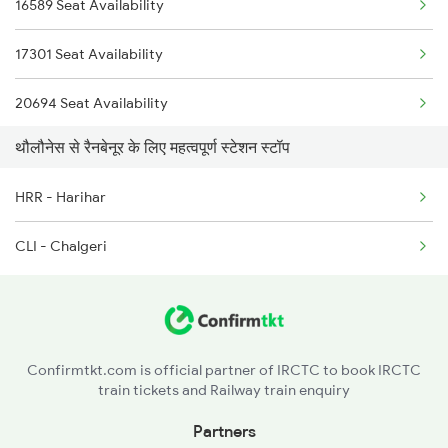
16589 Seat Availability
6210 Mys Aii Fest Spl
17301 Seat Availability
6242 Ubl Sbc Spl
20694 Seat Availability
6535 Mys Sur Exp
थौलौनेस से रैनबेनूर के लिए महत्वपूर्ण स्टेशन स्टॉप
17391 Seat Availability
6536 Sur Mys Spl
HRR - Harihar
12079 Seat Availability
6587 Ypr Bkn Exp
CLI - Chalgeri
11022 Seat Availability
6588 Bkn Ypr Exp Spl
20676 Seat Availability
7301 Mys Dwr Spl
07356 Seat Availability
Confirmtkt.com is official partner of IRCTC to book IRCTC
train tickets and Railway train enquiry
12725 Seat Availability
Partners
17309 Seat Availability