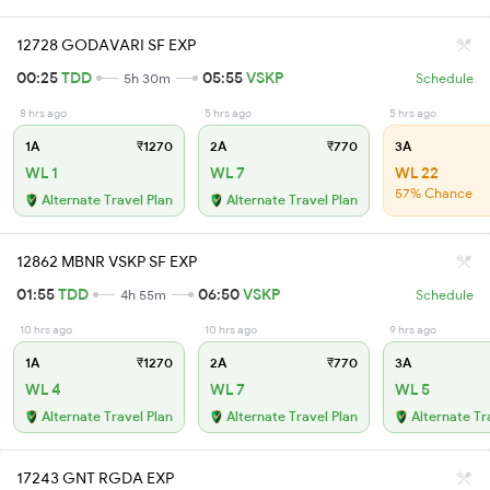
12728 GODAVARI SF EXP
00:25
TDD
05:55
VSKP
5h 30m
Schedule
8 hrs ago
5 hrs ago
5 hrs ago
1A
₹1270
2A
₹770
3A
WL 1
WL 7
WL 22
57% Chance
Alternate Travel Plan
Alternate Travel Plan
12862 MBNR VSKP SF EXP
01:55
TDD
06:50
VSKP
4h 55m
Schedule
10 hrs ago
10 hrs ago
9 hrs ago
1A
₹1270
2A
₹770
3A
WL 4
WL 7
WL 5
Alternate Travel Plan
Alternate Travel Plan
Alternate Tr
17243 GNT RGDA EXP