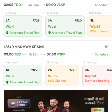
02:05
TDD
09:00
VSKP
6h 55m
Schedule
10 hrs ago
12 hrs ago
10 hrs ago
2A
₹725
3A
₹520
SL
WL 4
WL 6
WL 63
51% Chance
Alternate Travel Plan
Alternate Travel Plan
12840 MAS HWH SF MAIL
03:00
TDD
07:50
VSKP
4h 50m
Schedule
1 days ago
13 hrs ago
3 days ago
1A
₹1270
2A
₹770
3A
₹56
WL 5
WL 12
Regret
65% Chance
No more booking
Alternate Travel Plan