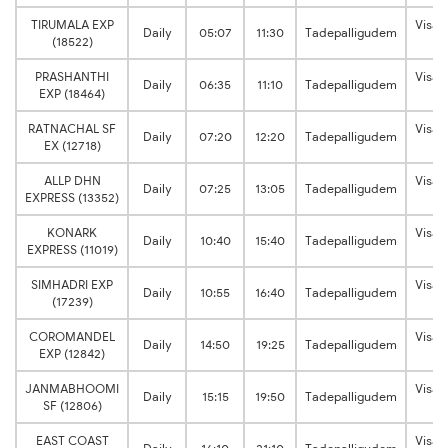
TIRUMALA EXP
Visa
Daily
05:07
11:30
Tadepalligudem
(18522)
Ju
PRASHANTHI
Visa
Daily
06:35
11:10
Tadepalligudem
EXP (18464)
Ju
RATNACHAL SF
Visa
Daily
07:20
12:20
Tadepalligudem
EX (12718)
Ju
ALLP DHN
Visa
Daily
07:25
13:05
Tadepalligudem
EXPRESS (13352)
Ju
KONARK
Visa
Daily
10:40
15:40
Tadepalligudem
EXPRESS (11019)
Ju
SIMHADRI EXP
Visa
Daily
10:55
16:40
Tadepalligudem
(17239)
Ju
COROMANDEL
Visa
Daily
14:50
19:25
Tadepalligudem
EXP (12842)
Ju
JANMABHOOMI
Visa
Daily
15:15
19:50
Tadepalligudem
SF (12806)
Ju
EAST COAST
Visa