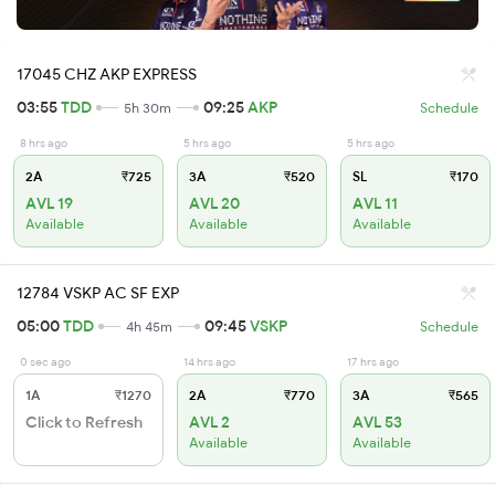
17045 CHZ AKP EXPRESS
03:55
TDD
09:25
AKP
5h 30m
Schedule
8 hrs ago
5 hrs ago
5 hrs ago
2A
₹725
3A
₹520
SL
₹170
AVL 19
AVL 20
AVL 11
Available
Available
Available
12784 VSKP AC SF EXP
05:00
TDD
09:45
VSKP
4h 45m
Schedule
0 sec ago
14 hrs ago
17 hrs ago
1A
₹1270
2A
₹770
3A
₹565
Click to Refresh
AVL 2
AVL 53
Available
Available