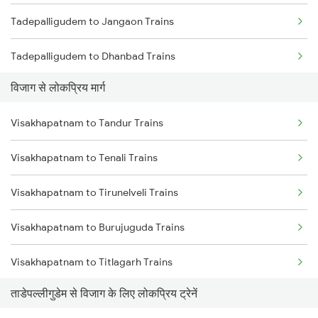
Tadepalligudem to Jangaon Trains
Visakhapatnam to Annavaram Trains
Tadepalligudem to Dhanbad Trains
Visakhapatnam to Nidadavolu Trains
विजाग से लोकप्रिय मार्ग
Tadepalligudem to Koppal Trains
Visakhapatnam to Kasibugga Trains
Visakhapatnam to Tandur Trains
Tadepalligudem to Hosapete Trains
Visakhapatnam to Srikakulam Trains
Visakhapatnam to Tenali Trains
Tadepalligudem to Bellampalli Trains
Visakhapatnam to Tirunelveli Trains
Tadepalligudem to Parbhani Trains
Visakhapatnam to Burujuguda Trains
Visakhapatnam to Titlagarh Trains
ताडेपल्लीगुडेम से विजाग के लिए लोकप्रिय ट्रेनें
Visakhapatnam to Tirur Trains