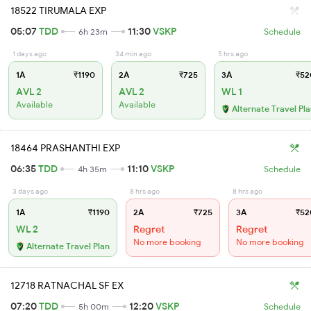
18522 TIRUMALA EXP
05:07
TDD
11:30
VSKP
6h 23m
Schedule
1 days ago
34 min ago
5 hrs ago
1A
₹1190
2A
₹725
3A
₹52
AVL 2
AVL 2
WL 1
Available
Available
Alternate Travel Pl
18464 PRASHANTHI EXP
06:35
TDD
11:10
VSKP
4h 35m
Schedule
3 days ago
8 hrs ago
8 hrs ago
1A
₹1190
2A
₹725
3A
₹52
WL 2
Regret
Regret
No more booking
No more booking
Alternate Travel Plan
12718 RATNACHAL SF EX
07:20
TDD
12:20
VSKP
5h 00m
Schedule