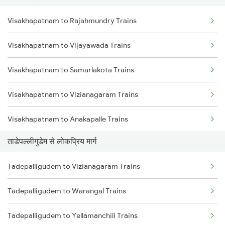
Visakhapatnam to Rajahmundry Trains
Tadepalligudem to Annavaram Trains
Visakhapatnam to Vijayawada Trains
Tadepalligudem to Lingampalli Trains
Visakhapatnam to Samarlakota Trains
Tadepalligudem to Hyderabad Trains
Visakhapatnam to Vizianagaram Trains
Tadepalligudem to Vizianagaram Trains
Visakhapatnam to Anakapalle Trains
ताडेपल्लीगुडेम से लोकप्रिय मार्ग
Visakhapatnam to Khurdha Trains
Tadepalligudem to Vizianagaram Trains
Visakhapatnam to Tuni Trains
Tadepalligudem to Warangal Trains
Visakhapatnam to Brahmapur Trains
Tadepalligudem to Yellamanchili Trains
Visakhapatnam to Bhubaneswar Trains