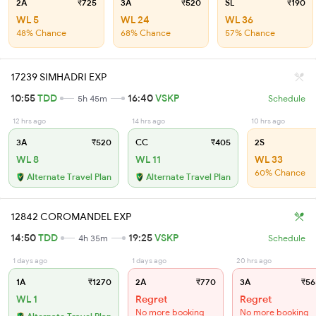
2A
₹725
3A
₹520
SL
₹190
WL 5
WL 24
WL 36
48% Chance
68% Chance
57% Chance
17239 SIMHADRI EXP
10:55
TDD
16:40
VSKP
5h 45m
Schedule
12 hrs ago
14 hrs ago
10 hrs ago
3A
₹520
CC
₹405
2S
WL 8
WL 11
WL 33
60% Chance
Alternate Travel Plan
Alternate Travel Plan
12842 COROMANDEL EXP
14:50
TDD
19:25
VSKP
4h 35m
Schedule
1 days ago
1 days ago
20 hrs ago
1A
₹1270
2A
₹770
3A
₹56
WL 1
Regret
Regret
No more booking
No more booking