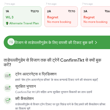
7 hrs ago
7 hrs ago
7 hrs ago
1A
₹1270
2A
₹770
3A
₹56
WL 3
Regret
Regret
No more booking
No more booking
Alternate Travel Plan
विजाग से ताडेपल्लीगुडेम के लिए वापसी की टिकट बुक करें
ताडेपल्लीगुडेम से विजाग तक की ट्रेनें ConfirmTkt से क्यों बुक
करें?
ट्रेन अल्टरनेट्स व प्रिडिक्शन
हमारे 'सेम ट्रेन अल्टरनेट्स फ़ीचर' के साथ कन्फर्म्ड टिकट पाने की संभावना बढ़ाएँ
सुरक्षित भुगतान
ConfirmTkt पर UPI सहित अन्य सुरक्षित भुगतान विकल्पों का लाभ उठायें
फ़्री कैंसलेशन
ताडेपल्लीगुडेम से विजाग ट्रेन टिकट पर पूरा रिफ़ंड पाने के लिए हमारे फ़्री कैंसलेशन फ़ीचर
का विकल्प चुनें