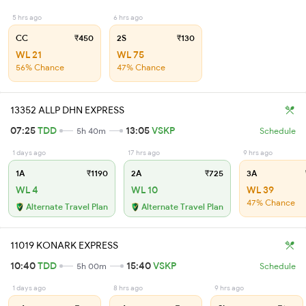
5 hrs ago
6 hrs ago
CC
₹450
2S
₹130
WL 21
WL 75
56% Chance
47% Chance
13352 ALLP DHN EXPRESS
07:25
TDD
13:05
VSKP
5h 40m
Schedule
1 days ago
17 hrs ago
9 hrs ago
1A
₹1190
2A
₹725
3A
WL 4
WL 10
WL 39
47% Chance
Alternate Travel Plan
Alternate Travel Plan
11019 KONARK EXPRESS
10:40
TDD
15:40
VSKP
5h 00m
Schedule
1 days ago
8 hrs ago
9 hrs ago