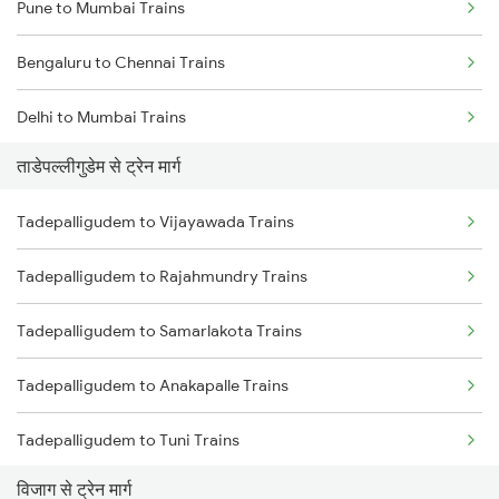
Pune to Mumbai Trains
Bengaluru to Chennai Trains
Delhi to Mumbai Trains
ताडेपल्लीगुडेम से ट्रेन मार्ग
Mumbai to Pune Trains
Tadepalligudem to Vijayawada Trains
Delhi to Jammu Trains
Tadepalligudem to Rajahmundry Trains
Mumbai to Delhi Trains
Tadepalligudem to Samarlakota Trains
Mumbai to Goa Trains
Tadepalligudem to Anakapalle Trains
Chennai to Coimbatore Trains
Tadepalligudem to Tuni Trains
विजाग से ट्रेन मार्ग
Tadepalligudem to Nidadavolu Trains