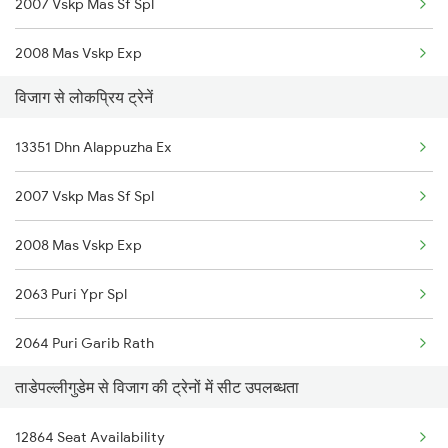
2007 Vskp Mas Sf Spl
12718 Ratnachal Sf Ex
2008 Mas Vskp Exp
13352 Allp Dhn Express
विजाग से लोकप्रिय ट्रेनें
2543 Hwh Mas Spl
11019 Konark Express
13351 Dhn Alappuzha Ex
2544 Mas Hwh Sf Spl
17239 Simhadri Exp
2007 Vskp Mas Sf Spl
2703 Hwh Sc Spl
12842 Coromandel Exp
2008 Mas Vskp Exp
2704 Sc Hwh Spl
12806 Janmabhoomi Sf
2063 Puri Ypr Spl
2708 Vskp Ac Dd Spl
22808 Src Ac Sf Exp
2064 Puri Garib Rath
2717 Vskp Bza Spl
18046 East Coast Exp
ताडेपल्लीगुडेम से विजाग की ट्रेनों में सीट उपलब्धता
2071 Bbs Tpty Spl
2718 Bza Vskp Spl
12704 Falaknuma Sf Ex
12864 Seat Availability
2072 Tpty Bbs Spl
2727 Vskp Sc Sf Spl