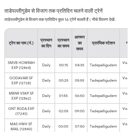
ताडेपल्लीगुडेम से विजाग तक प्रतिदिन चलने वाली ट्रेनें
ताडेपल्लीगुडेम से विजाग तक प्रतिदिन कुल 16 ट्रेनें चलती हैं। नीचे विवरण देखें:
आगमन
प्रस्थान
प्रस्थान
ट्रेन का नाम (नं.)
का
प्रारंभिक स्टेशन
गंतव
का दिन
का समय
समय
SMVB HOWRAH
Visa
Daily
00:15
04:35
Tadepalligudem
EXP (12864)
Ju
GODAVARI SF
Visa
Daily
00:25
05:55
Tadepalligudem
EXP (12728)
Ju
MBNR VSKP SF
Visa
Daily
01:55
06:50
Tadepalligudem
EXP (12862)
Ju
GNT RGDA EXP
Visa
Daily
02:05
09:00
Tadepalligudem
(17243)
Ju
MAS HWH SF
Visa
Daily
03:00
07:50
Tadepalligudem
MAIL (12840)
Ju