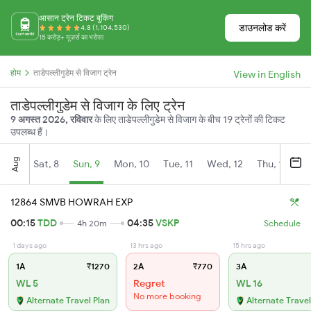
आसान ट्रेन टिकट बुकिंग
डाउनलोड करें
4.8 (1,104,530)
15 करोड़+ यूज़र्स का भरोसा
होम
ताडेपल्लीगुडेम से विजाग ट्रेन
View in English
ताडेपल्लीगुडेम से विजाग के लिए ट्रेन
9 अगस्त 2026, रविवार
के लिए ताडेपल्लीगुडेम से विजाग के बीच 19 ट्रेनों की टिकट
उपलब्ध हैं।
Aug
Sat, 8
Sun, 9
Mon, 10
Tue, 11
Wed, 12
Thu, 13
Fr
12864 SMVB HOWRAH EXP
00:15
TDD
04:35
VSKP
4h 20m
Schedule
1 days ago
13 hrs ago
15 hrs ago
1A
₹1270
2A
₹770
3A
WL 5
Regret
WL 16
No more booking
Alternate Travel Plan
Alternate Travel