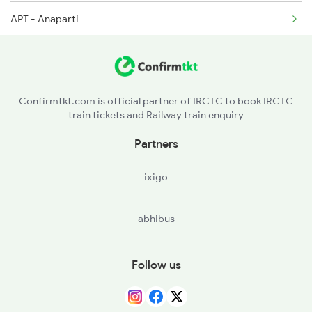
APT - Anaparti
13352 Seat Availability
BVL - Bikkavolu
11019 Seat Availability
MPU - Medapadu
17239 Seat Availability
Confirmtkt.com is official partner of IRCTC to book IRCTC
train tickets and Railway train enquiry
SLO - Samalkot Jn
12842 Seat Availability
Partners
PAP - Pithapuram
12806 Seat Availability
ixigo
ANV - Annavaram
22808 Seat Availability
abhibus
TUNI - Tuni
18046 Seat Availability
NRP - Narsipatnam Road
12704 Seat Availability
Follow us
YLM - Ellamanchiii
20806 Seat Availability