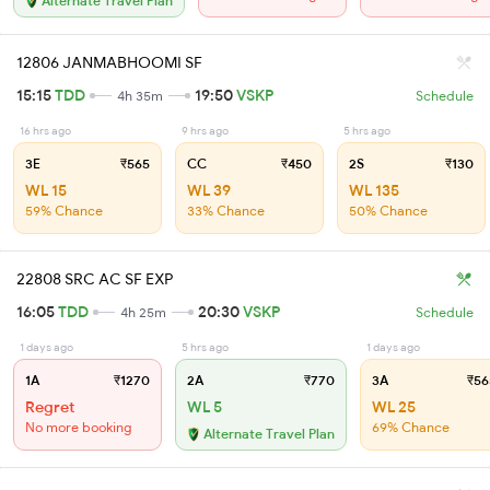
Alternate Travel Plan
12806 JANMABHOOMI SF
15:15
TDD
19:50
VSKP
4h 35m
Schedule
16 hrs ago
9 hrs ago
5 hrs ago
3E
₹565
CC
₹450
2S
₹130
WL 15
WL 39
WL 135
59% Chance
33% Chance
50% Chance
22808 SRC AC SF EXP
16:05
TDD
20:30
VSKP
4h 25m
Schedule
1 days ago
5 hrs ago
1 days ago
1A
₹1270
2A
₹770
3A
₹56
Regret
WL 5
WL 25
No more booking
69% Chance
Alternate Travel Plan