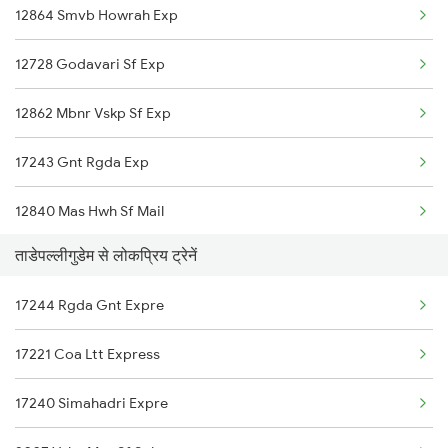
12864 Smvb Howrah Exp
Visakhapatnam to Tilaru Trains
12728 Godavari Sf Exp
Visakhapatnam to Thanjavur Trains
12862 Mbnr Vskp Sf Exp
Visakhapatnam to Tilda Trains
17243 Gnt Rgda Exp
Visakhapatnam to Tamluk Trains
12840 Mas Hwh Sf Mail
Visakhapatnam to Thane Trains
ताडेपल्लीगुडेम से लोकप्रिय ट्रेनें
17045 Chz Akp Express
Visakhapatnam to Toranagallu Trains
17244 Rgda Gnt Expre
12784 Vskp Ac Sf Exp
Visakhapatnam to Tanuku Trains
17221 Coa Ltt Express
18522 Tirumala Exp
Visakhapatnam to Tiruvannamalai Trains
17240 Simahadri Expre
18464 Prashanthi Exp