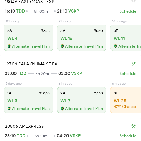
18046 EAST COAST EXP
16:10
TDD
21:10
VSKP
5h 00m
Schedule
19 hrs ago
9 hrs ago
16 hrs ago
2A
₹725
3A
₹520
3E
WL 4
WL 16
WL 11
Alternate Travel Plan
Alternate Travel Plan
Alternate Tr
12704 FALAKNUMA SF EX
23:00
TDD
03:20
VSKP
4h 20m
Schedule
5 days ago
6 hrs ago
6 hrs ago
1A
₹1270
2A
₹770
3E
WL 3
WL 7
WL 25
47% Chance
Alternate Travel Plan
Alternate Travel Plan
20806 AP EXPRESS
23:10
TDD
04:20
VSKP
5h 10m
Schedule