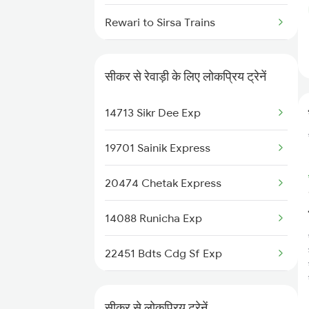
Rewari to Sirsa Trains
Rewari to Surat Trains
सीकर से रेवाड़ी के लिए लोकप्रिय ट्रेनें
Rewari to Satnali Trains
14713 Sikr Dee Exp
Rewari to Sujangarh Trains
19701 Sainik Express
Rewari to Siwan Trains
20474 Chetak Express
Rewari to Shmata Vd Katra
Trains
14088 Runicha Exp
Rewari to Bhadra Trains
22451 Bdts Cdg Sf Exp
Rewari to Udaipur Trains
12065 Dee Jan Shatbdi
सीकर से लोकप्रिय ट्रेनें