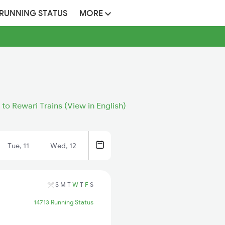
 RUNNING STATUS
MORE
 to Rewari Trains (View in English)
Tue, 11
Wed, 12
S
M
T
W
T
F
S
14713 Running Status