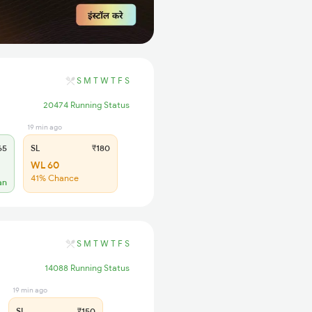
S
M
T
W
T
F
S
20474 Running Status
19 min ago
65
SL
₹180
WL 60
41% Chance
an
S
M
T
W
T
F
S
14088 Running Status
19 min ago
SL
₹150