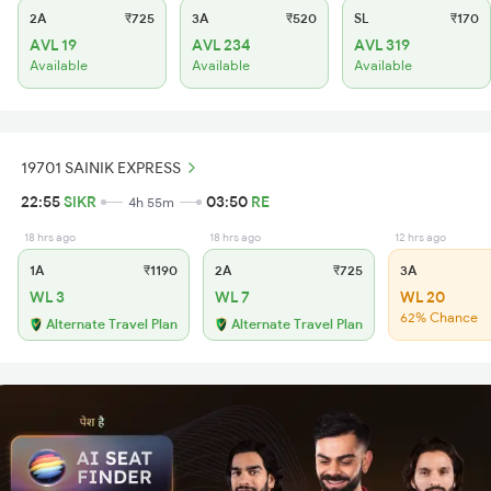
2A
₹725
3A
₹520
SL
₹170
AVL 19
AVL 234
AVL 319
Available
Available
Available
19701 SAINIK EXPRESS
22:55
SIKR
03:50
RE
4h 55m
18 hrs ago
18 hrs ago
12 hrs ago
1A
₹1190
2A
₹725
3A
WL 3
WL 7
WL 20
62% Chance
Alternate Travel Plan
Alternate Travel Plan