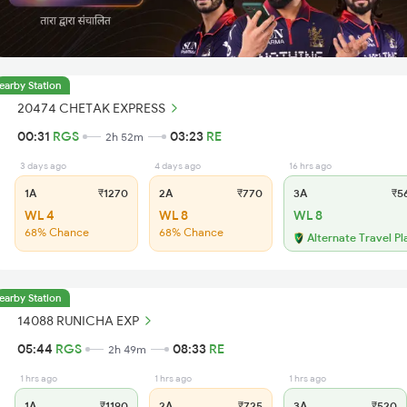
earby Station
20474 CHETAK EXPRESS
00:31
RGS
03:23
RE
2h 52m
3 days ago
4 days ago
16 hrs ago
1A
₹1270
2A
₹770
3A
₹5
WL 4
WL 8
WL 8
68% Chance
68% Chance
Alternate Travel Pl
earby Station
14088 RUNICHA EXP
05:44
RGS
08:33
RE
2h 49m
1 hrs ago
1 hrs ago
1 hrs ago
1A
₹1190
2A
₹725
3A
₹520