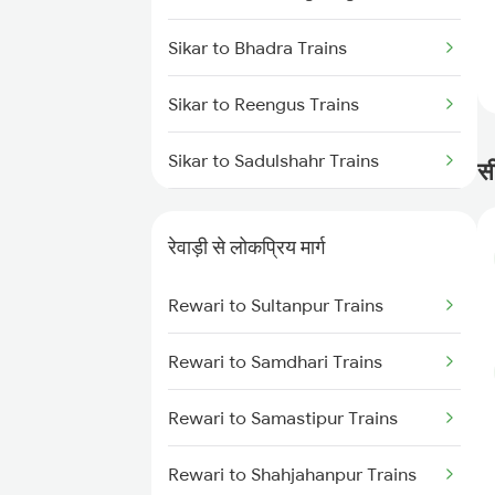
Sikar to Bhadra Trains
Sikar to Reengus Trains
Sikar to Sadulshahr Trains
सी
Sikar to Nua Trains
रेवाड़ी से लोकप्रिय मार्ग
Sikar to Bhilwara Trains
Rewari to Sultanpur Trains
Sikar to Ajmer Trains
Rewari to Samdhari Trains
Sikar to Bikaner Trains
Rewari to Samastipur Trains
Sikar to Churu Trains
Rewari to Shahjahanpur Trains