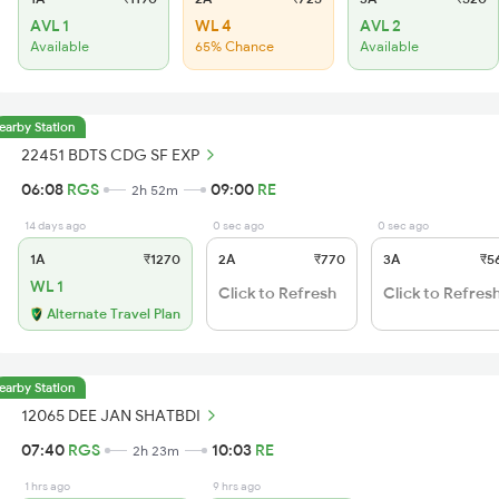
AVL 1
WL 4
AVL 2
Available
65% Chance
Available
earby Station
22451 BDTS CDG SF EXP
06:08
RGS
09:00
RE
2h 52m
14 days ago
0 sec ago
0 sec ago
1A
₹1270
2A
₹770
3A
₹5
WL 1
Click to Refresh
Click to Refres
Alternate Travel Plan
earby Station
12065 DEE JAN SHATBDI
07:40
RGS
10:03
RE
2h 23m
1 hrs ago
9 hrs ago