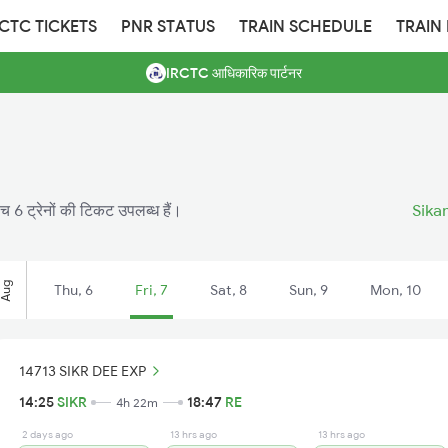
RCTC TICKETS
PNR STATUS
TRAIN SCHEDULE
TRAIN
IRCTC आधिकारिक पार्टनर
ीच 6 ट्रेनों की टिकट उपलब्ध हैं।
Sikar
Aug
Thu, 6
Fri, 7
Sat, 8
Sun, 9
Mon, 10
14713 SIKR DEE EXP
14:25
SIKR
18:47
RE
4h 22m
2 days ago
13 hrs ago
13 hrs ago