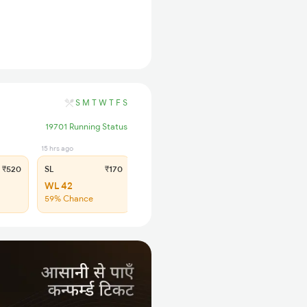
S
M
T
W
T
F
S
19701 Running Status
15 hrs ago
₹520
SL
₹170
WL 42
59% Chance