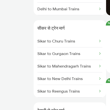
Delhi to Mumbai Trains
Mumbai to Pune Trains
N
सीकर से ट्रेन मार्ग
Delhi to Jammu Trains
Sikar to Churu Trains
Mumbai to Delhi Trains
Sikar to Gurgaon Trains
Mumbai to Goa Trains
Sikar to Mahendragarh Trains
Chennai to Coimbatore Trains
Sikar to New Delhi Trains
N
Sikar to Reengus Trains
Sikar to Jhunjhunu Trains