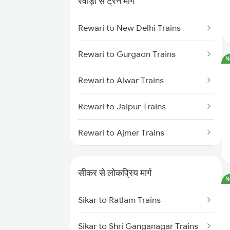
रेवाड़ी से ट्रेन मार्ग
Sikar to Loharu Trains
Rewari to New Delhi Trains
Sikar to Ajmer Trains
Rewari to Gurgaon Trains
N
Sikar to Ratlam Trains
Rewari to Alwar Trains
Rewari to Jaipur Trains
Rewari to Ajmer Trains
Rewari to Bandikui Trains
सीकर से लोकप्रिय मार्ग
N
Rewari to Dausa Trains
Sikar to Ratlam Trains
Rewari to Khairthal Trains
Sikar to Shri Ganganagar Trains