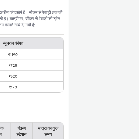
ीन प्लेटफ़ॉर्म है। सीकर से रेवाड़ी तक की
है। यात्रीगण, सीकर से रेवाड़ी की ट्रेन
कीमतें नीचे दी गयी हैं:
न्यूनतम कीमत
₹1190
₹725
₹520
₹170
भिक
गंतव्य
यात्रा का कुल
न
स्टेशन
समय