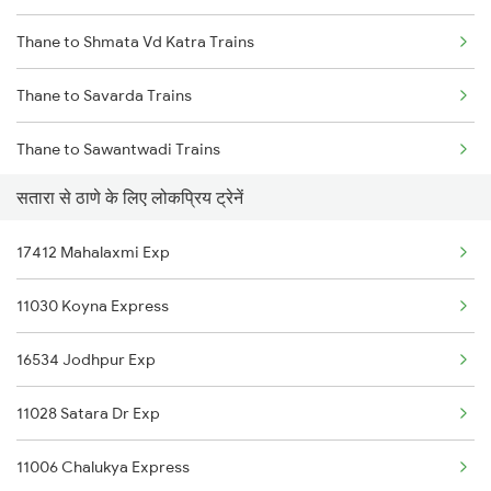
Thane to Shmata Vd Katra Trains
Satara to Palasgaon Trains
Thane to Savarda Trains
Satara to Karad Trains
Thane to Sawantwadi Trains
सतारा से ठाणे के लिए लोकप्रिय ट्रेनें
Thane to Jamshedpur Trains
17412 Mahalaxmi Exp
Thane to Targaon Trains
11030 Koyna Express
Thane to Tadepalligudem Trains
16534 Jodhpur Exp
Thane to Tirunelveli Trains
11028 Satara Dr Exp
Thane to Talegaon Trains
11006 Chalukya Express