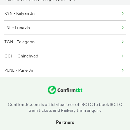
1044 Spj Ltt Sf Spl
KYN - Kalyan Jn
LNL - Lonavla
TGN - Talegaon
CCH - Chinchvad
PUNE - Pune Jn
URI - Uruli
KDG - Kedgaon
Confirmtkt.com is official partner of IRCTC to book IRCTC
train tickets and Railway train enquiry
DD - Daund Jn
Partners
BGVN - Bhigvan