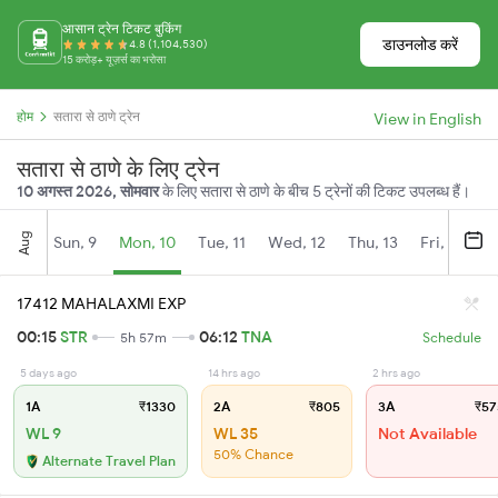
आसान ट्रेन टिकट बुकिंग
डाउनलोड करें
4.8 (1,104,530)
15 करोड़+ यूज़र्स का भरोसा
होम
सतारा से ठाणे ट्रेन
View in English
सतारा से ठाणे के लिए ट्रेन
10 अगस्त 2026, सोमवार
के लिए सतारा से ठाणे के बीच 5 ट्रेनों की टिकट उपलब्ध हैं।
Aug
Sun, 9
Mon, 10
Tue, 11
Wed, 12
Thu, 13
Fri, 14
S
17412 MAHALAXMI EXP
00:15
STR
06:12
TNA
5h 57m
Schedule
5 days ago
14 hrs ago
2 hrs ago
1A
₹1330
2A
₹805
3A
₹57
WL 9
WL 35
Not Available
50% Chance
Alternate Travel Plan