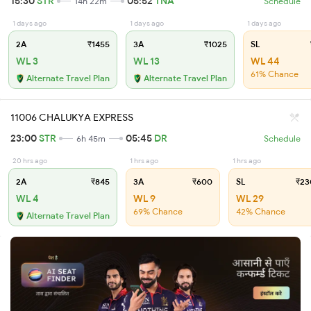
15:30
STR
05:52
TNA
14h 22m
Schedule
1 days ago
1 days ago
1 days ago
2A
₹1455
3A
₹1025
SL
WL 3
WL 13
WL 44
61% Chance
Alternate Travel Plan
Alternate Travel Plan
11006 CHALUKYA EXPRESS
23:00
STR
05:45
DR
6h 45m
Schedule
20 hrs ago
1 hrs ago
1 hrs ago
2A
₹845
3A
₹600
SL
₹23
WL 4
WL 9
WL 29
69% Chance
42% Chance
Alternate Travel Plan