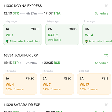
11030 KOYNA EXPRESS
12:10
STR
19:07
TNA
6h 57m
Schedule
1 days ago
1 days ago
7 hrs ago
1A
₹1330
2A
₹805
3A
WL 1
RAC 2
WL 4
Available
Alternate Travel Plan
Alternate Travel
16534 JODHPUR EXP
15:15
STR
22:35
BSR
7h 20m
Schedule
11 hrs ago
11 hrs ago
5 hrs ago
1A
₹1420
2A
₹860
3A
₹615
WL 4
WL 7
WL 17
56% Chance
59% Chance
53% Chance
11028 SATARA DR EXP