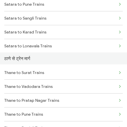
Satara to Pune Trains
Mumbai to Delhi Trains
Satara to Sangli Trains
Mumbai to Goa Trains
Satara to Karad Trains
Chennai to Coimbatore Trains
Satara to Lonavala Trains
ठाणे से ट्रेन मार्ग
Satara to Kolhapur Trains
Thane to Surat Trains
Thane to Vadodara Trains
Thane to Pratap Nagar Trains
Thane to Pune Trains