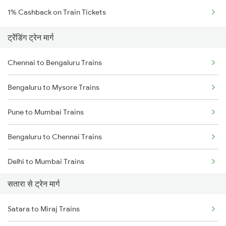
1% Cashback on Train Tickets
ट्रेंडिंग ट्रेन मार्ग
Chennai to Bengaluru Trains
Bengaluru to Mysore Trains
Pune to Mumbai Trains
Bengaluru to Chennai Trains
Delhi to Mumbai Trains
सतारा से ट्रेन मार्ग
Mumbai to Pune Trains
Satara to Miraj Trains
Delhi to Jammu Trains