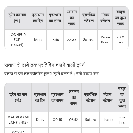
आगमन
यात्रा
ट्रेन का नाम
प्रस्थान
प्रस्थान
प्रारंभिक
गंतव्य
का
का कुल
(नं.)
का दिन
का समय
स्टेशन
स्टेशन
समय
समय
JODHPUR
Vasai
7:20
EXP
Mon
15:15
22:35
Satara
Road
hrs
(16534)
सतारा से ठाणे तक प्रतिदिन चलने वाली ट्रेनें
सतारा से ठाणे तक प्रतिदिन कुल 2 ट्रेनें चलती हैं। नीचे विवरण देखें:
यात्रा
आगमन
ट्रेन का नाम
प्रस्थान
प्रस्थान
प्रारंभिक
गंतव्य
का
का
(नं.)
का दिन
का समय
स्टेशन
स्टेशन
कुल
समय
समय
MAHALAXMI
5:57
Daily
00:15
06:12
Satara
Thane
EXP (17412)
hrs
KOYNA