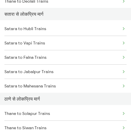
Thane to Deolali Trains
सतारा से लोकप्रिय मार्ग
Thane to Nashik Trains
Satara to Hubli Trains
Thane to Vapi Trains
Satara to Vapi Trains
Thane to Bhusawal Trains
Satara to Falna Trains
Thane to Lonavala Trains
Satara to Jabalpur Trains
Thane to Igatpuri Trains
Satara to Mahesana Trains
Thane to Ahmedabad Trains
ठाणे से लोकप्रिय मार्ग
Satara to Malkapur Trains
Thane to Solapur Trains
Satara to Salempur Trains
Thane to Siwan Trains
Satara to Gandhinagar Trains