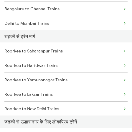
Bengaluru to Chennai Trains
Delhi to Mumbai Trains
रुड़की से ट्रेन मार्ग
Mumbai to Pune Trains
Roorkee to Saharanpur Trains
Delhi to Jammu Trains
Roorkee to Haridwar Trains
Mumbai to Delhi Trains
Roorkee to Yamunanagar Trains
Mumbai to Goa Trains
Roorkee to Laksar Trains
Chennai to Coimbatore Trains
Roorkee to New Delhi Trains
रुड़की से उल्हासनगर के लिए लोकप्रिय ट्रेनें
Roorkee to Meerut Trains