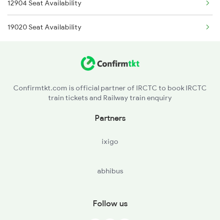
12904 Seat Availability
2171 Ltt Hw Ac Spl
19020 Seat Availability
2172 Hw Ltt Sf Ac Spl
2231 Cdg Festivl Spl
2232 Lko Festivl Spl
Confirmtkt.com is official partner of IRCTC to book IRCTC
train tickets and Railway train enquiry
2401 Kota Ddn Spl
Partners
2402 Ddn Kota Spl
ixigo
2527 Cdg Fest Spl
abhibus
2528 Cdg Rmr Fest Spl
2587 Gkp Jat Fest Spl
Follow us