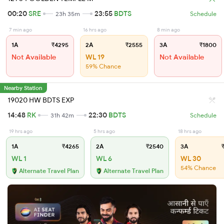
00:20
SRE
23:55
BDTS
23h 35m
Schedule
7 min ago
16 hrs ago
8 min ago
1A
₹4295
2A
₹2555
3A
₹1800
Not Available
WL 19
Not Available
59% Chance
Nearby Station
19020 HW BDTS EXP
14:48
RK
22:30
BDTS
31h 42m
Schedule
19 hrs ago
5 hrs ago
18 hrs ago
1A
₹4265
2A
₹2540
3A
₹
WL 1
WL 6
WL 30
54% Chance
Alternate Travel Plan
Alternate Travel Plan