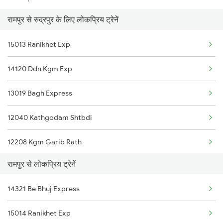
रामपुर से रुद्रपुर के लिए लोकप्रिय ट्रेनें
Rudrapur to Kiul Trains
Rampur to Jaynagar Trains
15013 Ranikhet Exp
Rudrapur to Shmata Vd Katra Trains
Rampur to Bagaha Trains
14120 Ddn Kgm Exp
Rudrapur to Sonepur Trains
Rampur to Yamunanagar Trains
13019 Bagh Express
Rudrapur to Barabanki Trains
12040 Kathgodam Shtbdi
Rudrapur to Shahjahanpur Trains
12208 Kgm Garib Rath
Rudrapur to Bhagwanpur Trains
रामपुर से लोकप्रिय ट्रेनें
15035 Utr Samprk Krti
14321 Be Bhuj Express
12091 Janshatabdi Exp
15014 Ranikhet Exp