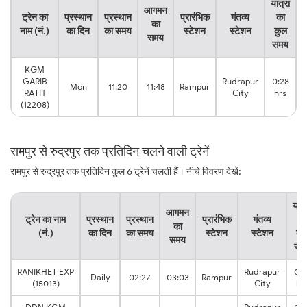
यात्रा
आगमन
ट्रेन का
प्रस्थान
प्रस्थान
प्रारंभिक
गंतव्य
का
का
नाम (नं.)
का दिन
का समय
स्टेशन
स्टेशन
कुल
समय
समय
KGM
GARIB
Rudrapur
0:28
Mon
11:20
11:48
Rampur
RATH
City
hrs
(12208)
रामपुर से रुद्रपुर तक प्रतिदिन चलने वाली ट्रेनें
रामपुर से रुद्रपुर तक प्रतिदिन कुल 6 ट्रेनें चलती हैं। नीचे विवरण देखें:
यात्
आगमन
ट्रेन का नाम
प्रस्थान
प्रस्थान
प्रारंभिक
गंतव्य
का
का
(नं.)
का दिन
का समय
स्टेशन
स्टेशन
कु
समय
सम
RANIKHET EXP
Rudrapur
0:3
Daily
02:27
03:03
Rampur
(15013)
City
hr