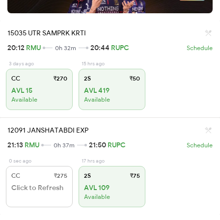
15035 UTR SAMPRK KRTI
20:12
RMU
20:44
RUPC
0h 32m
Schedule
3 days ago
15 hrs ago
CC
₹270
2S
₹50
AVL 15
AVL 419
Available
Available
12091 JANSHATABDI EXP
21:13
RMU
21:50
RUPC
0h 37m
Schedule
0 sec ago
17 hrs ago
CC
₹275
2S
₹75
Click to Refresh
AVL 109
Available