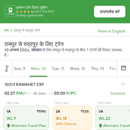
आसान ट्रेन टिकट बुकिंग
डाउनलोड करें
4.8 (1,104,530)
15 करोड़+ यूज़र्स का भरोसा
होम
रामपुर से रुद्रपुर ट्रेन
View in English
रामपुर से रुद्रपुर के लिए ट्रेन
10 अगस्त 2026, सोमवार
के लिए रामपुर से रुद्रपुर के बीच 7 ट्रेनों की टिकट उपलब्ध
हैं।
Aug
Sun, 9
Mon, 10
Tue, 11
Wed, 12
Thu, 13
Fri, 14
S
15013 RANIKHET EXP
02:27
RMU
03:03
RUPC
0h 36m
Schedule
1 days ago
1 days ago
1 days ago
1A
₹1190
2A
₹725
3A
WL 9
WL 18
WL 22
68% Chance
Alternate Travel Plan
Alternate Travel