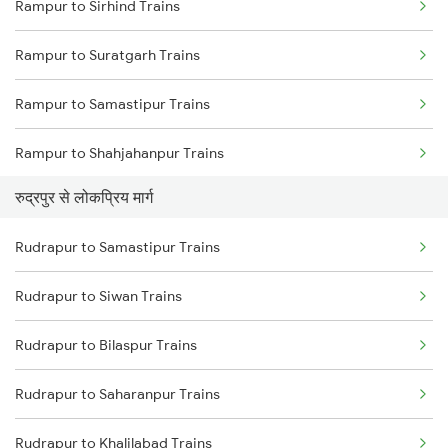
Rampur to Sirhind Trains
Rudrapur to Dehradun Trains
Rampur to Suratgarh Trains
Rampur to Samastipur Trains
Rampur to Shahjahanpur Trains
रुद्रपुर से लोकप्रिय मार्ग
Rampur to Saharanpur Trains
Rudrapur to Samastipur Trains
Rampur to Siwan Trains
Rudrapur to Siwan Trains
Rampur to Shmata Vd Katra Trains
Rudrapur to Bilaspur Trains
Rampur to Amethi Trains
Rudrapur to Saharanpur Trains
Rampur to Meerut Trains
Rudrapur to Khalilabad Trains
Rampur to Bankata Trains