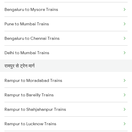
Bengaluru to Mysore Trains
Pune to Mumbai Trains
Bengaluru to Chennai Trains
Delhi to Mumbai Trains
रामपुर से ट्रेन मार्ग
Mumbai to Pune Trains
Rampur to Moradabad Trains
Delhi to Jammu Trains
Rampur to Bareilly Trains
Mumbai to Delhi Trains
Rampur to Shahjahanpur Trains
Mumbai to Goa Trains
Rampur to Lucknow Trains
Chennai to Coimbatore Trains