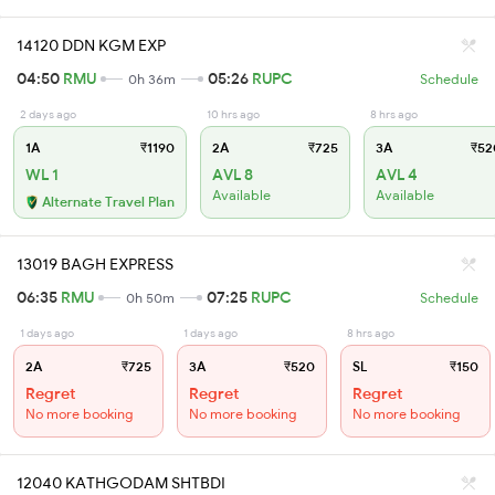
14120 DDN KGM EXP
04:50
RMU
05:26
RUPC
0h 36m
Schedule
2 days ago
10 hrs ago
8 hrs ago
1A
₹1190
2A
₹725
3A
₹52
WL 1
AVL 8
AVL 4
Available
Available
Alternate Travel Plan
13019 BAGH EXPRESS
06:35
RMU
07:25
RUPC
0h 50m
Schedule
1 days ago
1 days ago
8 hrs ago
2A
₹725
3A
₹520
SL
₹150
Regret
Regret
Regret
No more booking
No more booking
No more booking
12040 KATHGODAM SHTBDI