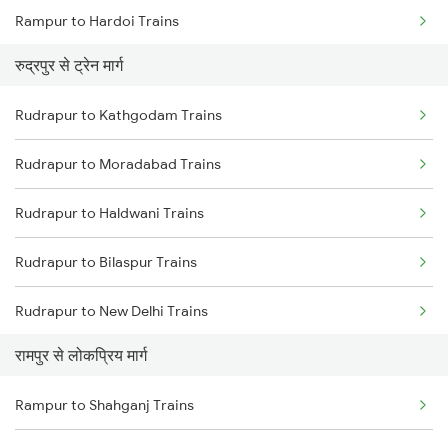
Rampur to Hardoi Trains
रुद्रपुर से ट्रेन मार्ग
Rampur to Hapur Trains
Rudrapur to Kathgodam Trains
Rampur to New Delhi Trains
Rudrapur to Moradabad Trains
Rudrapur to Haldwani Trains
Rudrapur to Bilaspur Trains
Rudrapur to New Delhi Trains
रामपुर से लोकप्रिय मार्ग
Rudrapur to Haldi Road Trains
Rampur to Shahganj Trains
Rudrapur to Najibabad Trains