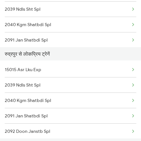
2039 Ndls Sht Spl
2040 Kgm Shatbdi Spl
2091 Jan Shatbdi Spl
रुद्रपुर से लोकप्रिय ट्रेनें
2092 Doon Janstb Spl
15015 Asr Lku Exp
2229 Lucknow Mail Spl
2039 Ndls Sht Spl
2230 Lucknow Mail Spl
2040 Kgm Shatbdi Spl
3005 Hwh Asr Spl
2091 Jan Shatbdi Spl
3006 Asr Hwh Mail
2092 Doon Janstb Spl
3009 Hwh Ynrk Spl