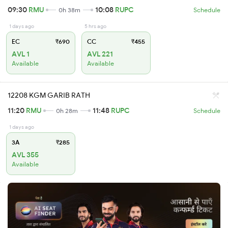
09:30
RMU
10:08
RUPC
0h 38m
Schedule
1 days ago
5 hrs ago
EC
₹690
CC
₹455
AVL 1
AVL 221
Available
Available
12208 KGM GARIB RATH
11:20
RMU
11:48
RUPC
0h 28m
Schedule
1 days ago
3A
₹285
AVL 355
Available