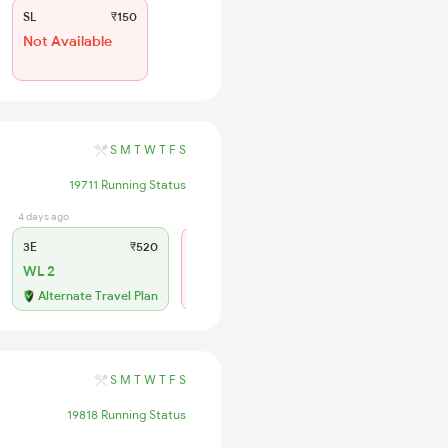
SL
₹150
Not Available
S
M
T
W
T
F
S
19711 Running Status
4 days ago
11 hrs ago
3E
₹520
SL
₹150
WL 2
Regret
No more booking
Alternate Travel Plan
S
M
T
W
T
F
S
19818 Running Status