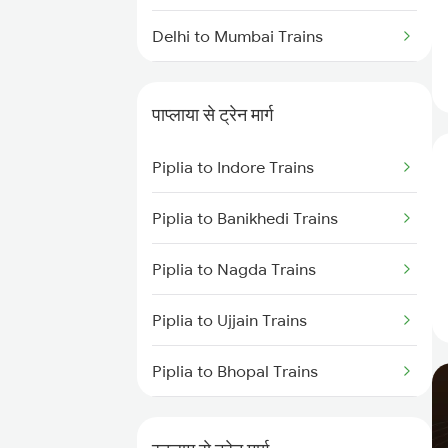
Delhi to Mumbai Trains
Mumbai to Pune Trains
पाप्लाया से ट्रेन मार्ग
Delhi to Jammu Trains
Piplia to Indore Trains
Mumbai to Delhi Trains
Piplia to Banikhedi Trains
Mumbai to Goa Trains
Piplia to Nagda Trains
Chennai to Coimbatore Trains
Piplia to Ujjain Trains
Piplia to Bhopal Trains
Piplia to Udaipur Trains