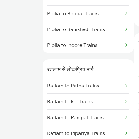
Piplia to Bhopal Trains
Piplia to Banikhedi Trains
Piplia to Indore Trains
Piplia to Jaipur Trains
रतलाम से लोकप्रिय मार्ग
Piplia to Ujjain Trains
Ratlam to Patna Trains
Piplia to Udaipur Trains
Ratlam to Isri Trains
Ratlam to Panipat Trains
Ratlam to Pipariya Trains