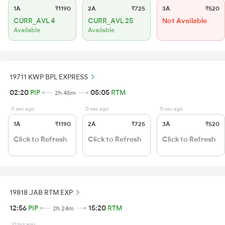
1A
₹1190
2A
₹725
3A
₹520
CURR_AVL 4
CURR_AVL 25
Not Available
Available
Available
19711 KWP BPL EXPRESS
02:20
PIP
05:05
RTM
2h 45m
0 sec ago
0 sec ago
0 sec ago
1A
₹1190
2A
₹725
3A
₹520
Click to Refresh
Click to Refresh
Click to Refresh
19818 JAB RTM EXP
12:56
PIP
15:20
RTM
2h 24m
10 hrs ago