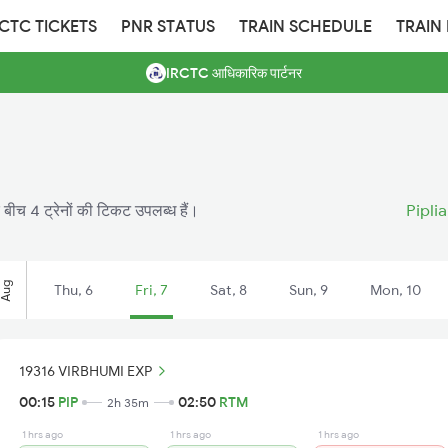
RCTC TICKETS
PNR STATUS
TRAIN SCHEDULE
TRAIN
IRCTC आधिकारिक पार्टनर
 बीच 4 ट्रेनों की टिकट उपलब्ध हैं।
Pipli
Aug
Thu, 6
Fri, 7
Sat, 8
Sun, 9
Mon, 10
19316 VIRBHUMI EXP
00:15
PIP
02:50
RTM
2h 35m
1 hrs ago
1 hrs ago
1 hrs ago