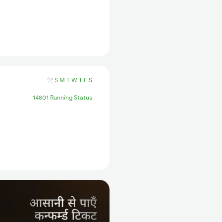
S
M
T
W
T
F
S
14801 Running Status