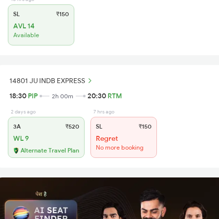
SL
₹150
AVL 14
Available
14801 JU INDB EXPRESS
18:30
PIP
20:30
RTM
2h 00m
2 days ago
7 hrs ago
3A
₹520
SL
₹150
WL 9
Regret
No more booking
Alternate Travel Plan